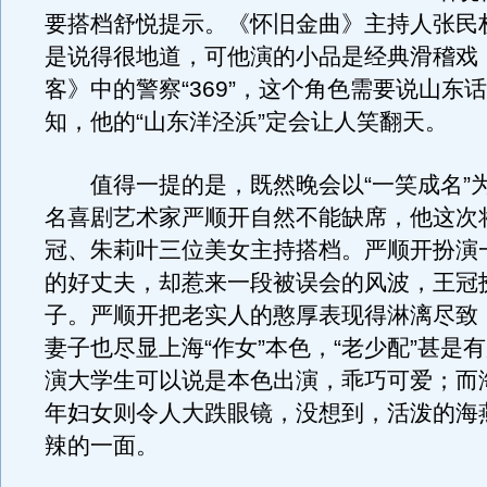
要搭档舒悦提示。《怀旧金曲》主持人张民
是说得很地道，可他演的小品是经典滑稽戏
客》中的警察“369”，这个角色需要说山东
知，他的“山东洋泾浜”定会让人笑翻天。
值得一提的是，既然晚会以“一笑成名”
名喜剧艺术家严顺开自然不能缺席，他这次
冠、朱莉叶三位美女主持搭档。严顺开扮演
的好丈夫，却惹来一段被误会的风波，王冠
子。严顺开把老实人的憨厚表现得淋漓尽致
妻子也尽显上海“作女”本色，“老少配”甚是
演大学生可以说是本色出演，乖巧可爱；而
年妇女则令人大跌眼镜，没想到，活泼的海
辣的一面。