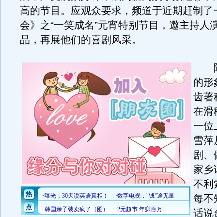
高的节目。应观众要求，频道于近期赶制了
会》之“一笑成名”元宵特别节目，邀主持人
品，再展他们的喜剧风采。
陈
的形
齿著
在滑
一位
雪萍
剧、
家乡
不利
每不
话说