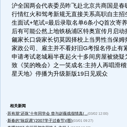
沪全国两会代表委员昨飞赴北京共商国是春
行情红火和驾考新规无直接关系高职自主招
生面试+笔试=最后录取名单6条小Q首次寄
后有可能公然上地铁杨浦区特奥宣传月启动
觎家长口袋家长切莫因择校上当男性当保姆
家政公司、雇主并不看好旧G考报名停止有
申请考试老城厢半夜起火十多间房屋被烧疑
致《笑的晚会》之一笑成名:主持人再唱滑
星天地》停播为升级新版19日见观众
相关新闻
·
苏有朋“还珠”十年同学会 曾与赵薇戏假情真(...
(03/02 12:00)
·
新春的“咏叹调”(2007学子过春节)(图)
(03/01 09:27)