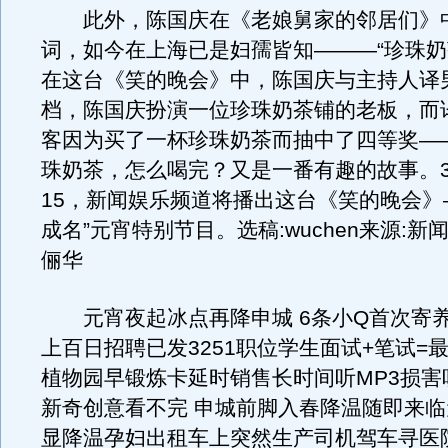
此外，陈国庆在《老娘舅家的邻居们》
词，如今在上海已是妇孺皆知———“珍珠奶
在这台《笑的晚会》中，陈国庆与主持人译
档，陈国庆扮演一位珍珠奶茶铺的老板，而
客因为买了一杯珍珠奶茶而抽中了四等奖—
珠奶茶，怎么喝完？又是一番有趣的故事。3
15，新闻娱乐频道将播出这台《笑的晚会》
成名”元宵特别节目。选稿:wuchen来源:新
俪华
元宵夜起冰点再降申城 6条小Q首次寄
上百日招聘已发3251职位学生面试+笔试=
植物园早锻炼卡延时销售长时间听MP3损害
新奇创意看不完 申城前脚入春降温随即来
显降温孕妇出租车上突然生产司机驾车寻医