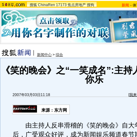
搜狐
ChinaRen
17173
焦点房地产
搜狗
新闻
-
体
新闻中心
>
综合
《笑的晚会》之“一笑成名”:主持
你乐
2007年03月03日11:18
[
我来
来源：东方网
由主持人反串滑稽的《笑的晚会》自大
后，广受观众好评，成为新闻娱乐频道春节