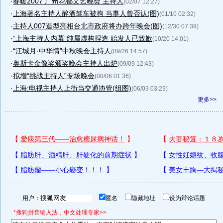
·
春暖2007 广州花都文艺晚会 主持人
(02/07 12:27)
·
上海著名主持人醉酒驾车被拘 当事人曾否认(图)
(01/10 02:32)
·
主持人007造型亮相台北市政府将办跨年晚会(图)
(12/30 07:39)
·
“上海主持人内幕”纯属虚构捏造 始发人已致歉
(10/20 14:01)
·
“江城月·中华情”中秋晚会主持人
(09/26 14:57)
·
奥斯卡金像奖颁奖晚会主持人出炉
(09/09 12:43)
·
拟增“挑战主持人”专场晚会
(08/06 01:36)
·
上海:电视主持人上街当交通协管(组图)
(06/03 03:23)
更多>>
用户：
匿名
隐藏地址
设为辩论话题
*搜狗拼音输入法，中文处理专家>>