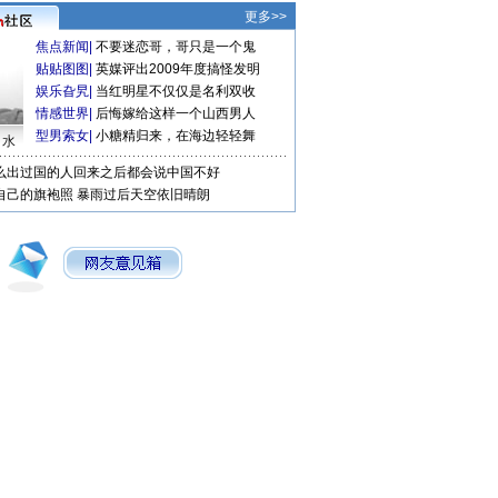
更多>>
焦点新闻
|
不要迷恋哥，哥只是一个鬼
贴贴图图
|
英媒评出2009年度搞怪发明
娱乐旮旯
|
当红明星不仅仅是名利双收
情感世界
|
后悔嫁给这样一个山西男人
型男索女
|
小糖精归来，在海边轻轻舞
口水
么出过国的人回来之后都会说中国不好
自己的旗袍照
暴雨过后天空依旧晴朗