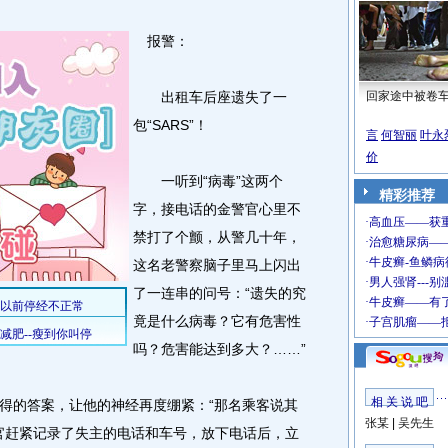
报警：
出租车后座遗失了一
回家途中被卷
包“SARS”！
言
何智丽
叶永
价
一听到“病毒”这两个
精彩推荐
字，接电话的金警官心里不
禁打了个颤，从警几十年，
这名老警察脑子里马上闪出
了一连串的问号：“遗失的究
竟是什么病毒？它有危害性
吗？危害能达到多大？……”
相 关 说 吧
的答案，让他的神经再度绷紧：“那名乘客说其
张某
|
吴先生
金警官赶紧记录了失主的电话和车号，放下电话后，立