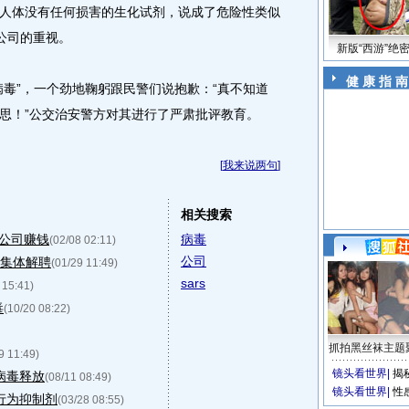
人体没有任何损害的生化试剂，说成了危险性类似
公司的重视。
新版“西游”绝
健 康 指 南
”，一个劲地鞠躬跟民警们说抱歉：“真不知道
思！”公交治安警方对其进行了严肃批评教育。
[
我来说两句
]
相关搜索
公司赚钱
病毒
(02/08 02:11)
公司
被集体解聘
(01/29 11:49)
sars
 15:41)
毒
(10/20 08:22)
抓拍黑丝袜主题
9 11:49)
镜头看世界
|
揭
止病毒释放
(08/11 08:49)
镜头看世界
|
性
行为抑制剂
(03/28 08:55)