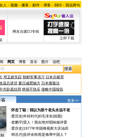
女人
-
视频
-
播客
-
邮件
-
博客
-
BBS
-
我说两句
网友自建DJ专辑
立即下载
版
闻
网页
博客
音乐
图片
说吧
长
邓玉娇失踪
朝鲜军事演习
日本兵赎罪
改温总讲话
夏日减肥秘方
日本瘦脸法
中共卧底结局
慈禧不快乐
侵略中国报告
更多>>
·
怀念丁聪：我以为那个老头永远不老
·
爱历史
|
年轻时代的毛泽东(组图)
·
曾鹏宇
|
雷人！我在绝对唱响做评委
·
爱历史
|
1977年华国锋视察大庆油田
·
韩浩月
|
批评余秋雨是侮辱中国人？
接触