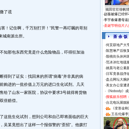
揭田壮壮徐帆
撒了谎
·
赵薇被爆已经怀
·
李宇春爆遭母逼
·
圣诞节明信片八
害！记住啊，千万别打开！”民警一再叮嘱的哥别
赶来城南派出所。
茶 余 饭
·
何炅获地产大亨
·
陈慧琳产后恢复
知那包东西究竟是什么危险物品，吓得狂加油
·
殷桃街头休闲装
·
范冰冰红地毯
·
姚晨与老公素
·
日军竟拿战俘
得到了证实：找回来的所谓“病毒”并非真的病
·
盘点网坛大腕
前购进的一批价值上万元的进口生化试剂。几天
·
美女办公室遭
·
《Nobody》
售给了山东一家医院，协议中要求3号就得将货物
·
搜狐娱乐招聘
双倍赔偿。
·
台北电玩展靓丽S
·
《变形金刚
·
王岳伦爆李
这批生化试剂，想到公司和自己即将面临的巨大
，吴某竟想出了这样一个报假警的“歪招”。他拨打