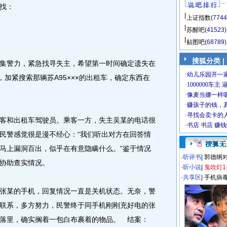
说 吧 排 行
找：
上证指数
(7744
苏醒吧
(41523)
贴图吧
(68789)
搜狐分类
|
警力，紧急找寻失主，希望第一时间确定遗失在
，加紧搜索那辆苏A95×××的出租车，确定东西在
和出租车驾驶员。乘客一方，失主吴某的电话很
民警感觉很是漫不经心：“我们听出对方在回答情
马上漏洞百出，似乎在有意隐瞒什么。”鉴于情况
·
听评书
|
郭德纲
协助查实情况。
·
听小说
|
鬼吹灯1
·
共享区
|
手机病
某的手机，回复情况一直是关机状态。无奈，警
联系，多方努力，民警终于同手机刚刚充好电的张
落里，确实搁着一包白布裹着的物品。 结案：