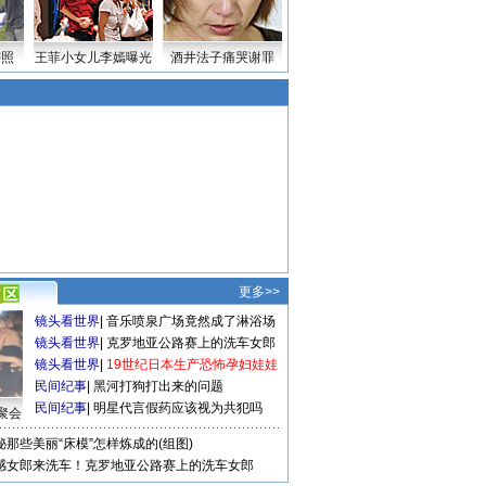
密照
王菲小女儿李嫣曝光
酒井法子痛哭谢罪
更多>>
镜头看世界
|
音乐喷泉广场竟然成了淋浴场
镜头看世界
|
克罗地亚公路赛上的洗车女郎
镜头看世界
|
19世纪日本生产恐怖孕妇娃娃
民间纪事
|
黑河打狗打出来的问题
民间纪事
|
明星代言假药应该视为共犯吗
聚会
秘那些美丽“床模”怎样炼成的(组图)
感女郎来洗车！克罗地亚公路赛上的洗车女郎