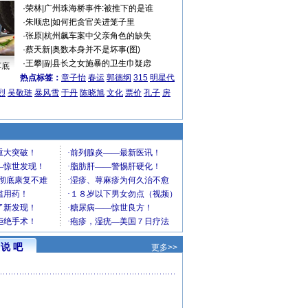
·
荣林
|
广州珠海桥事件:被推下的是谁
·
朱顺忠
|
如何把贪官关进笼子里
·
张原
|
杭州飙车案中父亲角色的缺失
·
蔡天新
|
奥数本身并不是坏事(图)
·
王攀
|
副县长之女施暴的卫生巾疑虑
车底
热点标签：
章子怡
春运
郭德纲
315
明星代
烈
吴敬琏
暴风雪
于丹
陈晓旭
文化
票价
孔子
房
说 吧
更多>>