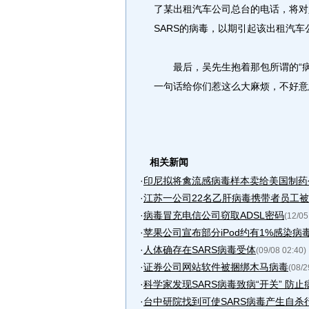
了某出租汽车公司总台的电话，将对
SARS的病毒，以期引起该出租汽车
最后，吴先生抱着那包所谓的“病毒
一句话给你们惹这么大麻烦，不好意
相关新闻
·
印尼拟将禽流感病毒样本卖给美国制药
·
江苏一公司22名乙肝病毒携带者员工
·
病毒冒充电信公司窃取ADSL密码
(12/05
·
苹果公司宣布部分iPod约有1%感染病
·
人体确存在SARS病毒受体
(09/08 02:40)
·
证券公司网站软件被捆绑木马病毒
(08/2
·
科学家发现SARS病毒致病“开关” 防
·
台中研院找到可使SARS病毒产生自杀