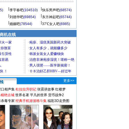
5)
李宇春吧
(104510)
快乐男声吧
(68574)
刘德华吧
(69854)
东方神起吧
(65744)
婚姻吧
(78544)
37℃女人吧
(6985)
商机在线
更多>>
对口相声集
杜拉拉升职记
张震讲故事
红楼梦
-精绝古城
世界名著
平凡的世界
货币战争2
毒杀毒专家
经典手机游游格斗集
福彩3D走势图