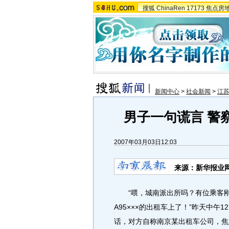
搜狐
ChinaRen
17173
焦点房
新闻中心
>
社会新闻
>
江
男子一句谎言 警察
2007年03月03日12:03
来源：新华报业网
“喂，城南派出所吗？有位乘客刚报
A95×××的出租车上了！”昨天中午
话，对方自称南京某出租车公司，焦