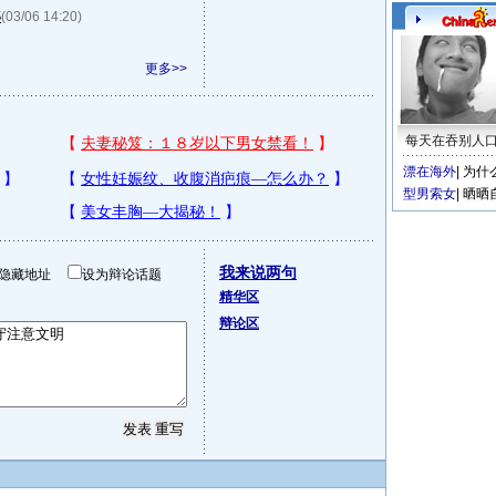
S
(03/06 14:20)
更多>>
每天在吞别人
漂在海外
|
为什
型男索女
|
晒晒
我来说两句
隐藏地址
设为辩论话题
精华区
辩论区