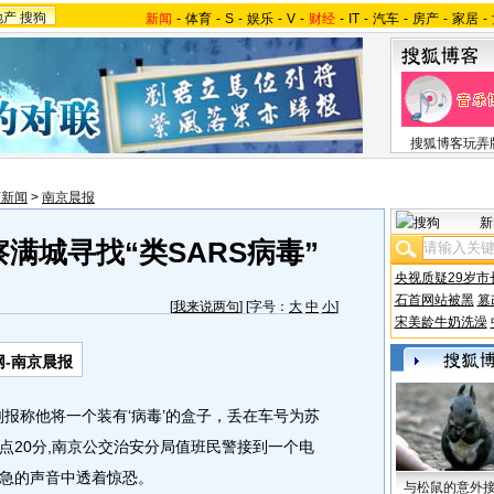
地产
搜狗
新闻
-
体育
-
S
-
娱乐
-
V
-
财经
-
IT
-
汽车
-
房产
-
家居
-
搜狐博客玩弄
苏新闻
>
南京晨报
新
满城寻找“类SARS病毒”
央视质疑29岁市
石首网站被黑
篡
[
我来说两句
] [字号：
大
中
小
]
宋美龄牛奶洗澡
-南京晨报
称他将一个装有‘病毒’的盒子，丢在车号为苏
12点20分,南京公交治安分局值班民警接到一个电
急的声音中透着惊恐。
与松鼠的意外