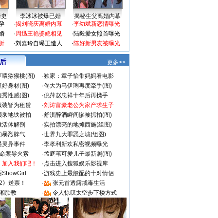
情史
李冰冰被爆已婚
揭秘生父离婚内幕
孕
·
揭刘晓庆离婚内幕
·
李幼斌新恋情曝光
婚
·
周迅王艳婆媳相见
·
陆毅爱女照首曝光
折
·
刘嘉玲自曝正造人
·
陈好新男友被曝光
 后
更多>>
喂猕猴桃(图)
·
独家：章子怡带妈妈看电影
好身材(图)
·
佟大为马伊琍再度牵手(图)
秀性感(图)
·
倪萍赵忠祥十年后再携手
服装皆为租赁
·
刘涛富豪老公为家产求生子
颜乘地铁被拍
·
舒淇醉酒瞬间惨被抓拍(图)
做活体解剖
·
实拍漂亮的地摊西施(组图)
的暴烈脾气
·
世界九大罪恶之城(组图)
遇灵异事件
·
李孝利新欢私密视频曝光
成命案导火索
·
孟庭苇可爱儿子最新照(图)
：加入我们吧！
·
点击进入搜狐娱乐影视库
howGirl
·
游戏史上最般配的十对情侣
2》送票！
·
张元首透露戒毒生活
湘胎教
·
令人惊叹太空步下楼方式