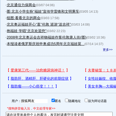
·
北京通信力保两会
(03/07 04:06)
·
图:北京小学生扮“福娃”宣传学雷锋和文明乘车
(03/05 14:13)
·
组图:看看北京的两会
(03/03 17:58)
·
北京奥运福娃开心“逛”伦敦 巡游“送吉祥”
(03/03 14:08)
·
抱福娃 学唱“北京欢迎您”
(03/02 22:23)
·
2008年北京奥运会吉祥物福娃作客伦敦唐人街(图)
(03/02 10:36)
·
本报读者俄罗斯庆祝申奥成功5周年北京福娃莫...
(07/14 14:37)
更多>>
用户：
匿名
隐藏地址
设为辩论话题
*搜狗拼音输入法，中文处理专家>>