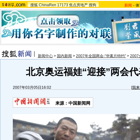
搜狐
ChinaRen
17173
焦点房地产
搜狗
新闻
-
体
新闻中心
>
国内新闻
>
2007年全国两会-“华素片特约”
>
200
北京奥运福娃“迎接”两会
2007年03月05日16:02
[
我来
来源：中国新闻网