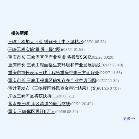
相关新闻
·
三峡工程加大下泄 缓解长江中下游枯水
(03/01 08:38)
·
三峡工程实施“最后一爆”(图)
(03/01 01:58)
·
重庆市长:三峡库区仍产业空虚 将投资550亿
(02/28 03:20)
·
重庆市长:三峡工程面临生态环境和产业发展挑战
(02/27 23:40)
·
重庆市市长表示三峡工程给重庆带来三方面好处
(02/27 11:56)
·
重庆市长:三峡工程库区确实存在产业空虚问题
(02/27 11:35)
·
审计署发布《三峡库区移民资金审计结果》(文)
(01/26 07:07)
·
库区三峡库区将获扶持
(11/28 08:21)
·
蓄水走三峡:库区清漂的最后防线
(09/21 20:49)
·
重庆:三峡库区再迁8万人
(05/09 08:29)
更多>>