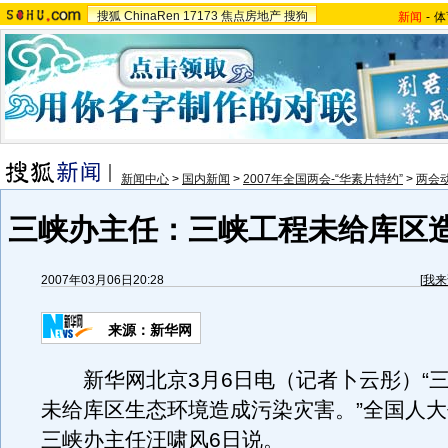
搜狐
ChinaRen
17173
焦点房地产
搜狗
新闻
-
体
新闻中心
>
国内新闻
>
2007年全国两会-“华素片特约”
>
两会
三峡办主任：三峡工程未给库区
2007年03月06日20:28
[
我来
来源：新华网
新华网北京3月6日电（记者卜云彤）“三
未给库区生态环境造成污染灾害。”全国人
三峡办主任汪啸风6日说。