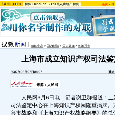
搜狐
ChinaRen
17173
焦点房地产
搜狗
新闻
-
体
新闻中心
>
国内新闻
>
国内要闻
>
各地视窗
上海市成立知识产权司法鉴
2007年03月07日08:07
[
我来
来源：人民网
人民网3月6日电 记者谢卫群报道：上
司法鉴定中心在上海知识产权园隆重揭牌。
兴市战略和《上海知识产权战略纲要》的总