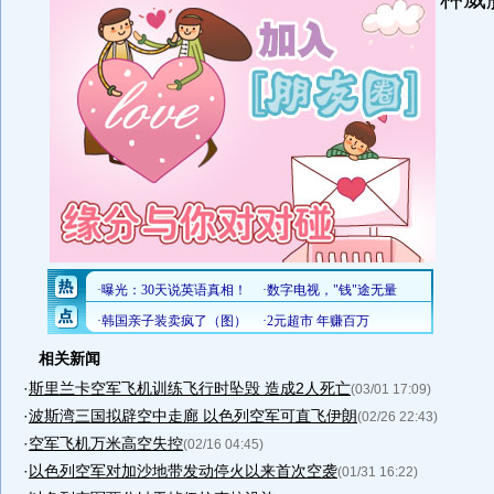
相关新闻
·
斯里兰卡空军飞机训练飞行时坠毁 造成2人死亡
(03/01 17:09)
·
波斯湾三国拟辟空中走廊 以色列空军可直飞伊朗
(02/26 22:43)
·
空军飞机万米高空失控
(02/16 04:45)
·
以色列空军对加沙地带发动停火以来首次空袭
(01/31 16:22)