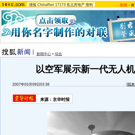
搜狐
ChinaRen
17173
焦点房地产
搜狗
新闻
-
体
新闻中心
>
综合
以空军展示新一代无人机(
2007年03月09日03:38
[
我来
来源：京华时报