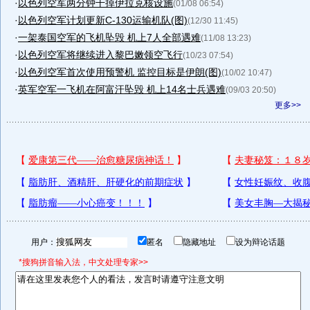
·
以色列空军两分钟干掉伊拉克核设施
(01/08 06:54)
·
以色列空军计划更新C-130运输机队(图)
(12/30 11:45)
·
一架泰国空军的飞机坠毁 机上7人全部遇难
(11/08 13:23)
·
以色列空军将继续进入黎巴嫩领空飞行
(10/23 07:54)
·
以色列空军首次使用预警机 监控目标是伊朗(图)
(10/02 10:47)
·
英军空军一飞机在阿富汗坠毁 机上14名士兵遇难
(09/03 20:50)
更多>>
用户：
匿名
隐藏地址
设为辩论话题
*搜狗拼音输入法，中文处理专家>>