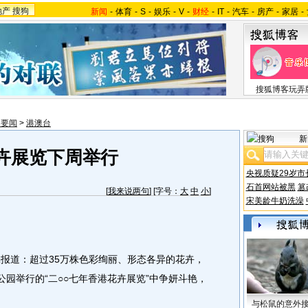
地产
搜狗
新闻
-
体育
-
S
-
娱乐
-
V
-
财经
-
IT
-
汽车
-
房产
-
家居
-
搜狐博客玩弄
内要闻
>
港澳台
新
卉展览下周举行
央视质疑29岁市
石首网站被黑
篡
[
我来说两句
] [字号：
大
中
小
]
宋美龄牛奶洗澡
报道：超过35万株色彩绚丽、形态各异的花卉，
公园举行的“二○○七年香港花卉展览”中争妍斗艳，
与松鼠的意外