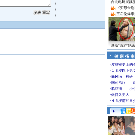
·
台北电玩展靓丽S
·
《变形金刚
·
王岳伦爆李
新版“西游”绝
健 康 指 南