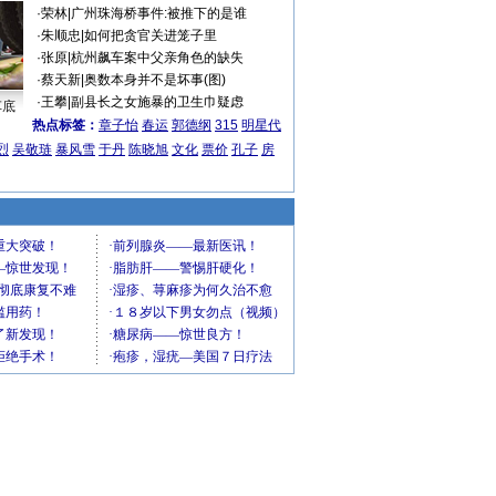
·
荣林
|
广州珠海桥事件:被推下的是谁
·
朱顺忠
|
如何把贪官关进笼子里
·
张原
|
杭州飙车案中父亲角色的缺失
·
蔡天新
|
奥数本身并不是坏事(图)
·
王攀
|
副县长之女施暴的卫生巾疑虑
车底
热点标签：
章子怡
春运
郭德纲
315
明星代
烈
吴敬琏
暴风雪
于丹
陈晓旭
文化
票价
孔子
房