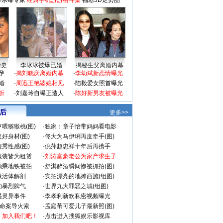
毒杀毒专家
经典手机游游格斗集
福彩3D走势图
情史
李冰冰被爆已婚
揭秘生父离婚内幕
孕
·
揭刘晓庆离婚内幕
·
李幼斌新恋情曝光
婚
·
周迅王艳婆媳相见
·
陆毅爱女照首曝光
折
·
刘嘉玲自曝正造人
·
陈好新男友被曝光
 后
更多>>
喂猕猴桃(图)
·
独家：章子怡带妈妈看电影
好身材(图)
·
佟大为马伊琍再度牵手(图)
秀性感(图)
·
倪萍赵忠祥十年后再携手
服装皆为租赁
·
刘涛富豪老公为家产求生子
颜乘地铁被拍
·
舒淇醉酒瞬间惨被抓拍(图)
做活体解剖
·
实拍漂亮的地摊西施(组图)
的暴烈脾气
·
世界九大罪恶之城(组图)
遇灵异事件
·
李孝利新欢私密视频曝光
成命案导火索
·
孟庭苇可爱儿子最新照(图)
：加入我们吧！
·
点击进入搜狐娱乐影视库