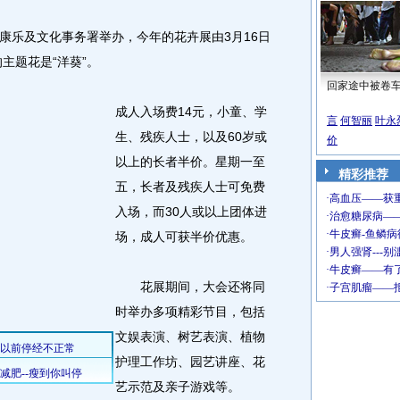
乐及文化事务署举办，今年的花卉展由3月16日
主题花是“洋葵”。
回家途中被卷
成人入场费14元，小童、学
言
何智丽
叶永
生、残疾人士，以及60岁或
价
以上的长者半价。星期一至
精彩推荐
五，长者及残疾人士可免费
入场，而30人或以上团体进
场，成人可获半价优惠。
花展期间，大会还将同
时举办多项精彩节目，包括
文娱表演、树艺表演、植物
护理工作坊、园艺讲座、花
艺示范及亲子游戏等。