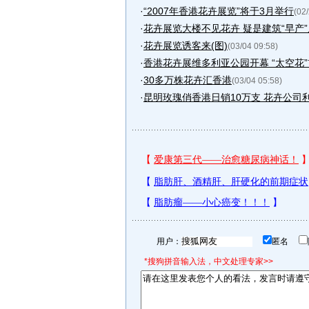
·
“2007年香港花卉展览”将于3月举行
(02
·
花卉展览大楼不见花卉 疑是建筑“早产”后
·
花卉展览诱客来(图)
(03/04 09:58)
·
香港花卉展维多利亚公园开幕 “太空花
·
30多万株花卉汇香港
(03/04 05:58)
·
昆明玫瑰俏香港日销10万支 花卉公司
用户：
匿名
*搜狗拼音输入法，中文处理专家>>