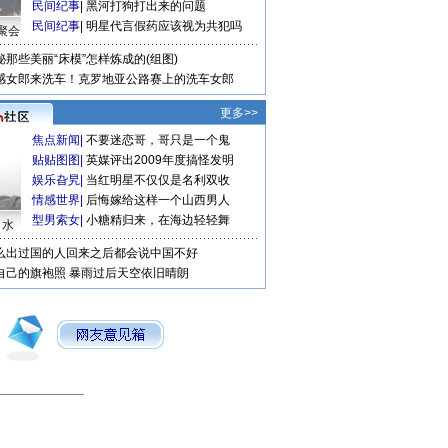
民间纪事
|
黑河打狗打出来的问题
民间纪事
|
明星代言假药应该视为共犯吗
聚会
秘那些美丽“床模”怎样炼成的(组图)
感女郎来洗车！克罗地亚公路赛上的洗车女郎
更多>>
焦点新闻
|
不要迷恋哥，哥只是一个鬼
贴贴图图
|
英媒评出2009年度搞怪发明
娱乐旮旯
|
当红明星不仅仅是名利双收
情感世界
|
后悔嫁给这样一个山西男人
型男索女
|
小糖精归来，在海边轻轻舞
口水
么出过国的人回来之后都会说中国不好
自己的旗袍照
暴雨过后天空依旧晴朗