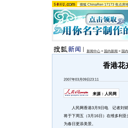
搜狐
ChinaRen
17173
焦点房
新闻中心
>
国内新闻
>
国
香港花
2007年03月09日23:11
来源：人民网
人民网香港3月9日电 记者刘韬
将于下周五（3月16日）在维多利亚
为春日更添美景。