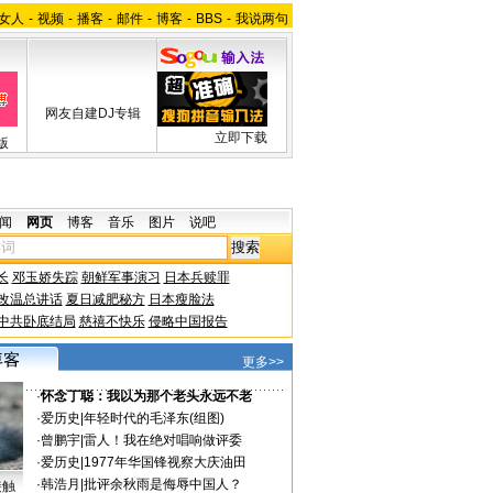
女人
-
视频
-
播客
-
邮件
-
博客
-
BBS
-
我说两句
网友自建DJ专辑
立即下载
版
闻
网页
博客
音乐
图片
说吧
长
邓玉娇失踪
朝鲜军事演习
日本兵赎罪
改温总讲话
夏日减肥秘方
日本瘦脸法
中共卧底结局
慈禧不快乐
侵略中国报告
更多>>
·
怀念丁聪：我以为那个老头永远不老
·
爱历史
|
年轻时代的毛泽东(组图)
·
曾鹏宇
|
雷人！我在绝对唱响做评委
·
爱历史
|
1977年华国锋视察大庆油田
·
韩浩月
|
批评余秋雨是侮辱中国人？
接触