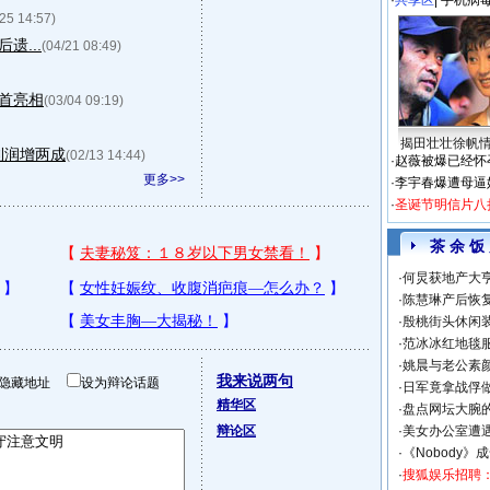
·
共享区
|
手机病
/25 14:57)
遗...
(04/21 08:49)
”首亮相
(03/04 09:19)
揭田壮壮徐帆
利润增两成
(02/13 14:44)
·
赵薇被爆已经怀
更多>>
·
李宇春爆遭母逼
·
圣诞节明信片八
茶 余 饭
·
何炅获地产大亨
·
陈慧琳产后恢复
·
殷桃街头休闲装
·
范冰冰红地毯
·
姚晨与老公素
我来说两句
隐藏地址
设为辩论话题
·
日军竟拿战俘
精华区
·
盘点网坛大腕
辩论区
·
美女办公室遭
·
《Nobody》
·
搜狐娱乐招聘