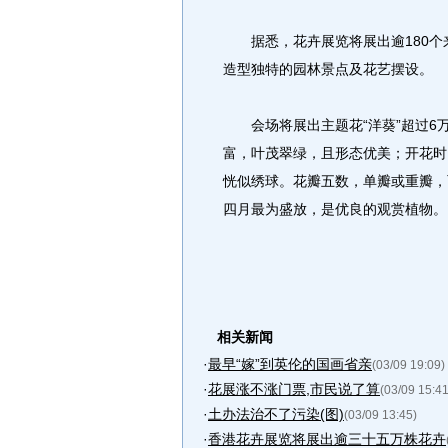
据悉，花卉展览将展出逾180个
造型独特的园林景点及花艺摆设。
会场将展出主题花“洋葵”超过6万
富，叶茂翠绿，且形态优美；开花时
恍似绣球。花瓣五数，单瓣或重瓣，
四月最为盛放，是优良的观赏植物。
相关新闻
·
最早“嫁”到英伦的国画省亲
(03/09 19:09)
·
花展涨不涨门票,市民说了算
(03/09 15:41
·
土办法治不了污染(图)
(03/09 13:45)
·
香港花卉展览将展出逾三十五万株花卉