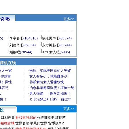
说 吧
更多>>
5)
李宇春吧
(104510)
快乐男声吧
(68574)
刘德华吧
(69854)
东方神起吧
(65744)
婚姻吧
(78544)
37℃女人吧
(6985)
商机在线
更多>>
对口相声集
杜拉拉升职记
张震讲故事
红楼梦
-精绝古城
世界名著
平凡的世界
货币战争2