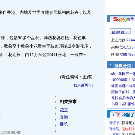
来自香港、内地及世界各地参展机构的花卉，以及
说 吧 排 行
株，包括90多个品种。洋葵花姿娇艳，花色丰
上证指数
(7744
，数朵至十数朵小花聚生于枝条顶端成伞形花序，
苏醒吧
(41523)
而且花期长，由11月至翌年4月开花，一般在三、
贴图吧
(68789)
搜狐分类
|
(责任编辑：王伟)
[
我来说两句
]
相关搜索
花卉
香港
)
·
听评书
|
郭德纲
展览
·
听小说
|
鬼吹灯1
(02/26 00:49)