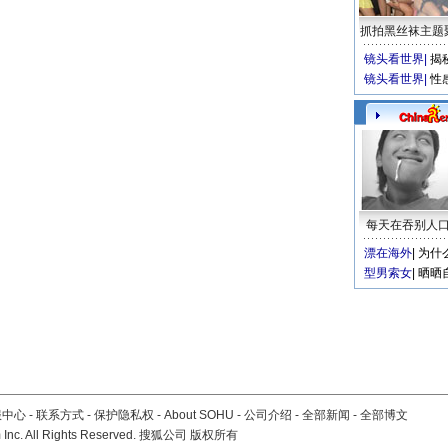
抓拍黑丝袜主题
镜头看世界
|
揭
镜头看世界
|
性
每天在吞别人
漂在海外
|
为什
型男索女
|
晒晒
服中心
-
联系方式
-
保护隐私权
-
About SOHU
-
公司介绍
-
全部新闻
-
全部博文
Inc. All Rights Reserved. 搜狐公司
版权所有