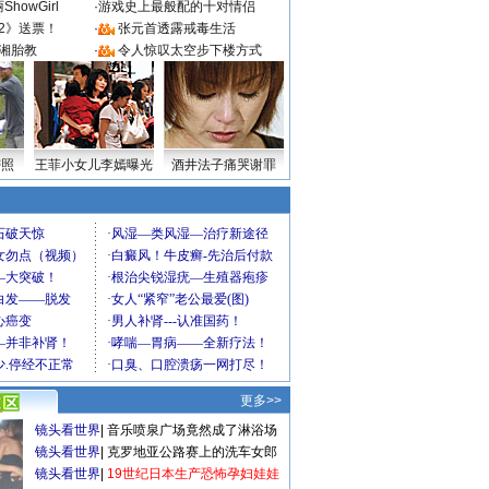
howGirl
·
游戏史上最般配的十对情侣
2》送票！
·
张元首透露戒毒生活
湘胎教
·
令人惊叹太空步下楼方式
密照
王菲小女儿李嫣曝光
酒井法子痛哭谢罪
更多>>
镜头看世界
|
音乐喷泉广场竟然成了淋浴场
镜头看世界
|
克罗地亚公路赛上的洗车女郎
镜头看世界
|
19世纪日本生产恐怖孕妇娃娃