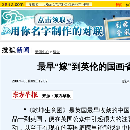
搜狐
ChinaRen
17173
焦点房地产
搜狗
新闻
-
体
新闻中心
>
综合
最早“嫁”到英伦的国画
2007年03月09日19:09
[
我来
来源：东方早报
“《乾坤生意图》是英国最早收藏的中国
品一到英国，便在英国公众中引起很大的注
动，以至于在现在的英国庭院里还能找到中