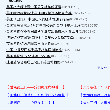
相关新闻
·
英国将大幅上调中国公民赴英签证费
(03/09 15:18)
·
英国律师称物权法会使中国投资环境更完善
(03/09 02:15)
·
英国《卫报》:中国红火的经济增加了绿色
(03/08 22:27)
·
英国官员证实从4月起中国公民赴英签证费用上涨
(03/08 09:55)
·
英国博物馆举办间谍科学展展出高技术间谍工具
(02/10 18:47)
·
博物馆成英国“出口支柱” 每年收入3.5亿英镑
(12/18 02:34)
·
英国博物馆内发现武当山文物
(09/24 11:06)
·
中国17世纪民窑瓷器亮相英国博物馆
(04/27 11:06)
·
英国博物馆:文化体验“不买票”
(03/16 11:36)
·
迷途鲸命丧泰晤士“魂归”英国博物馆
(01/24 23:56)
更多>>