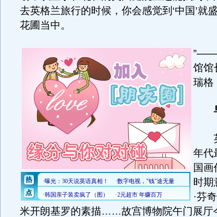
去英格兰旅行的时候，你会感觉到‘中国’就
花圃当中。
”—
馆馆
瑞格
英
年代
国画
时期
·芬
米开朗基罗的素描……故宫博物院午门展厅