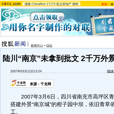
搜狐
ChinaRen
17173
焦点房地产
搜狗
新闻
-
体
新闻中心
>
综合
陆川“南京”未拿到批文 2千万外
2007年03月12日13:24
[
我来
来源：千龙网
2007年3月6日，四川省南充市高坪区
搭建外景“南京城”的柑子园中坝，依旧青草
工。