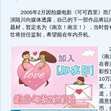
2005年2月因拍摄电影《可可西里》而
演陆川向媒体透露，自己的下一部作品将以
题材，暂定名为《南京！南京！》，当时曾
壮将担任监制，希望能在年内开机。
20
《南
在香
影投
10
奖。
道，
愿意
币，