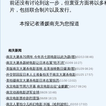
前还没有讨论到这一步，但寰亚方面将以多
片，包括联合制片以及发行。
本报记者潘媛南充为您报道
相关新闻
·
南京大屠杀70周年 今年共七部电影以此为题(图)
(02/13 08:46)
·
南京大屠杀题材电影让日本右翼“吃不消”
(02/09 10:27)
·
美版南京大屠杀电影首映 在美放映数日爆满(图)
(01/29 08:24)
·
外交部回应日本人士准备拍关于南京大屠杀电影
(01/25 17:57)
·
美拍摄南京大屠杀电影日本右翼惊恐
(11/30 13:02)
·
东京电影节周六开幕,南京电影出征“金麒麟”
(10/17 09:24)
·
南京动画电影进军全球
(08/26 10:48)
·
南京电影票价剧烈震荡
(06/08 18:13)
·
南京人要拍少儿科幻电影 叫板《哈利波特》
(02/10 17:02)