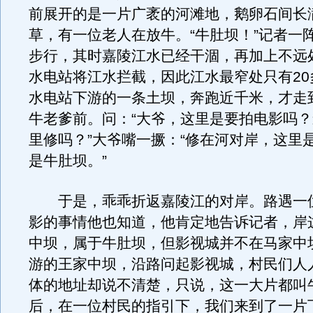
前展开的是一片广袤的河滩地，鹅卵石间长
草，有一位老人在放牛。“牛肚坝！”记者一
步行，其时嘉陵江水已经干涸，再加上不远
水电站将江水拦截，因此江水最窄处只有20
水电站下游的一条土坝，奔跑近千米，才走
牛老爹前。问：“大爷，这里是要拍电影吗
里修吗？”大爷嘴一撅：“修在河对岸，这里
是牛肚坝。”
于是，乖乖折返嘉陵江的对岸。路遇一
影的事情他也知道，他肯定地告诉记者，岸
中坝，属于牛肚坝，但影视城并不在马家中
游的王家中坝，沿路问起影视城，村民们人
体的地址却说不清楚，只说，这一大片都叫
后，在一位村民的指引下，我们来到了一片