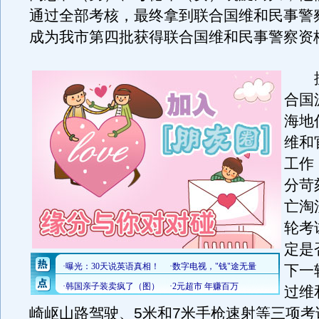
通过全部考核，最终拿到联合国维和民事警
成为我市第四批获得联合国维和民事警察资
据
合国
海地
维和
工作
分苛
亡淘
轮考
定是
下一
过维
崎岖山路驾驶、5米和7米手枪速射等三项考