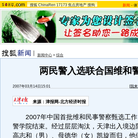
搜狐
ChinaRen
17173
焦点房地产
搜狗
新闻
-
体
新闻中心
>
综合
两民警入选联合国维和
2007年03月14日15:01
[
我来
来源：津报网-北方经济时报
2007年中国首批维和民事警察甄选工作
警学院结束。经过层层淘汰，天津出入境边
高志和（男）、母德华（女）凯旋而归，他