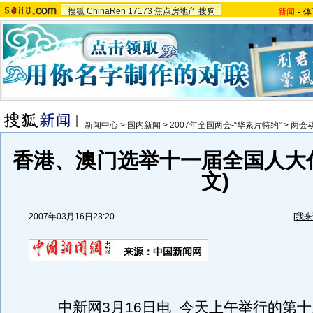
搜狐
ChinaRen
17173
焦点房地产
搜狗
新闻
-
体
新闻中心
>
国内新闻
>
2007年全国两会-“华素片特约”
>
两会
香港、澳门选举十一届全国人大
文)
2007年03月16日23:20
[
我来
来源：中国新闻网
中新网3月16日电 今天上午举行的第十