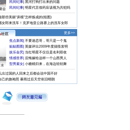
民间纪事
|
黑河打狗打出来的问题
民间纪事
|
明星代言假药应该视为共犯吗
聚会
秘那些美丽“床模”怎样炼成的(组图)
感女郎来洗车！克罗地亚公路赛上的洗车女郎
更多>>
焦点新闻
|
不要迷恋哥，哥只是一个鬼
贴贴图图
|
英媒评出2009年度搞怪发明
娱乐旮旯
|
当红明星不仅仅是名利双收
情感世界
|
后悔嫁给这样一个山西男人
型男索女
|
小糖精归来，在海边轻轻舞
口水
么出过国的人回来之后都会说中国不好
自己的旗袍照
暴雨过后天空依旧晴朗