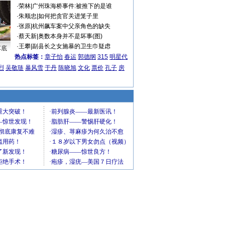
·
荣林
|
广州珠海桥事件:被推下的是谁
·
朱顺忠
|
如何把贪官关进笼子里
·
张原
|
杭州飙车案中父亲角色的缺失
·
蔡天新
|
奥数本身并不是坏事(图)
·
王攀
|
副县长之女施暴的卫生巾疑虑
车底
热点标签：
章子怡
春运
郭德纲
315
明星代
烈
吴敬琏
暴风雪
于丹
陈晓旭
文化
票价
孔子
房