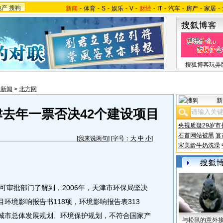
地产
搜狗
新闻
-
体育
-
S
-
娱乐
-
V
-
财经
-
IT
-
汽车
-
房产
-
家居
-
搜狐博客玩弄
津新闻
>
北方网
新
津去年一票否决42个建设项目
央视质疑29岁市
石首网站被黑
篡
[
我来说两句
] [字号：
大
中
小
]
宋美龄牛奶洗澡
审批部门了解到，2006年，天津市环保局坚决
目环境影响报告书118项，环境影响报告表313
合城市总体发展规划、环境保护规划，不符合国家产
与松鼠的意外