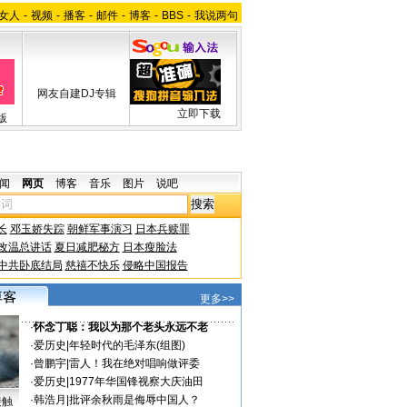
女人
-
视频
-
播客
-
邮件
-
博客
-
BBS
-
我说两句
网友自建DJ专辑
立即下载
版
闻
网页
博客
音乐
图片
说吧
长
邓玉娇失踪
朝鲜军事演习
日本兵赎罪
改温总讲话
夏日减肥秘方
日本瘦脸法
中共卧底结局
慈禧不快乐
侵略中国报告
更多>>
·
怀念丁聪：我以为那个老头永远不老
·
爱历史
|
年轻时代的毛泽东(组图)
·
曾鹏宇
|
雷人！我在绝对唱响做评委
·
爱历史
|
1977年华国锋视察大庆油田
·
韩浩月
|
批评余秋雨是侮辱中国人？
接触