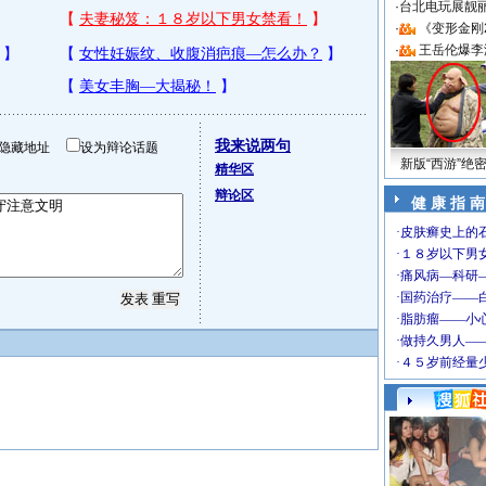
·
台北电玩展靓丽S
·
《变形金刚
·
王岳伦爆李
我来说两句
隐藏地址
设为辩论话题
新版“西游”绝
精华区
辩论区
健 康 指 南