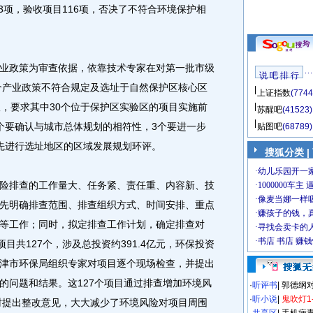
13项，验收项目116项，否决了不符合环境保护相
政策为审查依据，依靠技术专家在对第一批市级
说 吧 排 行
3个产业政策不符合规定及选址于自然保护区核心区
上证指数
(7744
议，要求其中30个位于保护区实验区的项目实施前
苏醒吧
(41523)
个要确认与城市总体规划的相符性，3个要进一步
贴图吧
(68789)
先进行选址地区的区域发展规划环评。
搜狐分类
|
排查的工作量大、任务紧、责任重、内容新、技
先明确排查范围、排查组织方式、时间安排、重点
等工作；同时，拟定排查工作计划，确定排查对
目共127个，涉及总投资约391.4亿元，环保投资
，天津市环保局组织专家对项目逐个现场检查，并提出
的问题和结果。这127个项目通过排查增加环境风
·
听评书
|
郭德纲
·
听小说
|
鬼吹灯1
并及时提出整改意见，大大减少了环境风险对项目周围