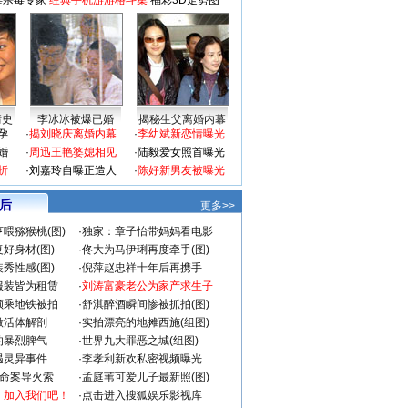
毒杀毒专家
经典手机游游格斗集
福彩3D走势图
情史
李冰冰被爆已婚
揭秘生父离婚内幕
孕
·
揭刘晓庆离婚内幕
·
李幼斌新恋情曝光
婚
·
周迅王艳婆媳相见
·
陆毅爱女照首曝光
折
·
刘嘉玲自曝正造人
·
陈好新男友被曝光
 后
更多>>
喂猕猴桃(图)
·
独家：章子怡带妈妈看电影
好身材(图)
·
佟大为马伊琍再度牵手(图)
秀性感(图)
·
倪萍赵忠祥十年后再携手
服装皆为租赁
·
刘涛富豪老公为家产求生子
颜乘地铁被拍
·
舒淇醉酒瞬间惨被抓拍(图)
做活体解剖
·
实拍漂亮的地摊西施(组图)
的暴烈脾气
·
世界九大罪恶之城(组图)
遇灵异事件
·
李孝利新欢私密视频曝光
成命案导火索
·
孟庭苇可爱儿子最新照(图)
：加入我们吧！
·
点击进入搜狐娱乐影视库