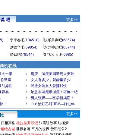
说 吧
更多>>
5)
李宇春吧
(104510)
快乐男声吧
(68574)
刘德华吧
(69854)
东方神起吧
(65744)
婚姻吧
(78544)
37℃女人吧
(6985)
商机在线
更多>>
对口相声集
杜拉拉升职记
张震讲故事
红楼梦
-精绝古城
世界名著
平凡的世界
货币战争2