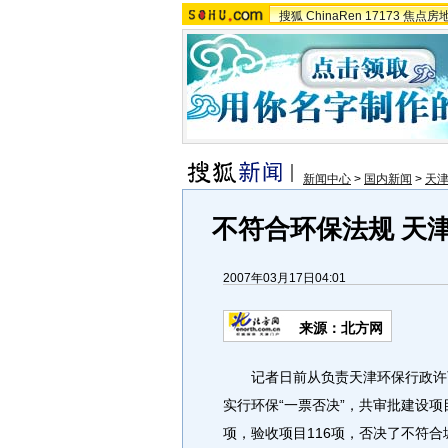
搜狐
ChinaRen
17173
焦点房
新闻中心
>
国内新闻
>
天
不符合环保法规 天
2007年03月17日04:01
来源：北方网
记者日前从负责天津环保行政许可
实行环保“一票否决”，共审批建设项
项，验收项目116项，否决了不符