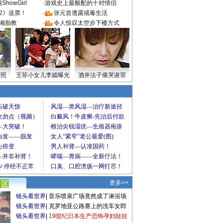
howGirl
·
游戏史上最般配的十对情侣
2》送票！
·
张元首透露戒毒生活
湘胎教
·
令人惊叹太空步下楼方式
密照
王菲小女儿李嫣曝光
酒井法子痛哭谢罪
更多>>
镜头看世界
|
音乐喷泉广场竟然成了淋浴场
镜头看世界
|
克罗地亚公路赛上的洗车女郎
镜头看世界
|
19世纪日本生产恐怖孕妇娃娃