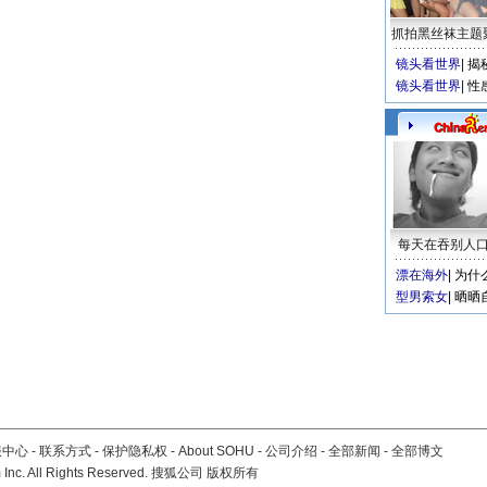
抓拍黑丝袜主题
镜头看世界
|
揭
镜头看世界
|
性
每天在吞别人
漂在海外
|
为什
型男索女
|
晒晒
服中心
-
联系方式
-
保护隐私权
-
About SOHU
-
公司介绍
-
全部新闻
-
全部博文
Inc. All Rights Reserved. 搜狐公司
版权所有