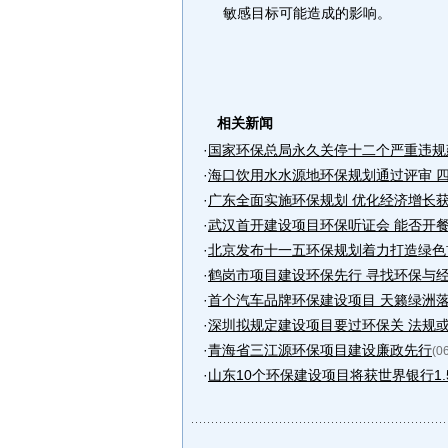
敏感目标可能造成的影响。
相关新闻
·
国家环保总局永久关停十二个严重违规
·
海口饮用水水源地环保规划通过评审 四大
·
广东全面实施环保规划 优化经济增长
·
武汉首开建设项目环保听证会 能否开
·
北京发布十一五环保规划着力打造绿色
·
鹤岗市项目建设环保先行 寻找环保与经济
·
首个汽车品牌环保建设项目 天籁绿洲
·
深圳拟规定建设项目要过环保关 法规
·
青海省三江源环保项目建设廉政先行
(0
·
山东10个环保建设项目将获世界银行1