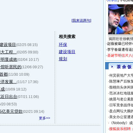
·
共享区
|
手机病
[
我来说两句
]
相关搜索
揭田壮壮徐帆
·
赵薇被爆已经怀
建设项目
环保
(02/25 08:15)
·
李宇春爆遭母逼
建设项目
工程...
(02/05 09:00)
·
圣诞节明信片八
规划
获明显成效
(02/04 10:17)
餐馆听居民的
茶 余 饭
(12/06 09:27)
首都
(11/30 10:09)
·
何炅获地产大亨
发展...
·
陈慧琳产后恢复
(11/17 17:36)
·
殷桃街头休闲装
落成
(10/09 18:12)
·
范冰冰红地毯
或近日出台
(07/21 11:06)
·
姚晨与老公素
6/20 08:53)
·
日军竟拿战俘
.5亿美元贷款
·
盘点网坛大腕
(02/21 09:14)
·
美女办公室遭
更多>>
·
《Nobody》
·
搜狐娱乐招聘