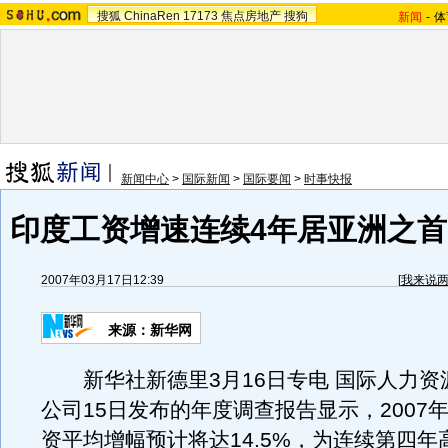
搜狐
ChinaRen
17173
焦点房地产
搜狗
新闻
-
体
新闻中心
>
国际新闻
>
国际要闻
>
时事快报
印度工资增速连续4年居亚洲之首
2007年03月17日12:39
[
我来说
来源：新华网
新华社新德里3月16日专电 国际人力资
公司15日发布的年度调查报告显示，2007
资平均增幅预计将达14.5%，为连续第四年