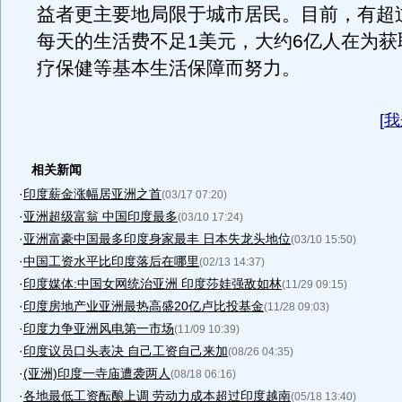
益者更主要地局限于城市居民。目前，有超
每天的生活费不足1美元，大约6亿人在为获
疗保健等基本生活保障而努力。
[
我
相关新闻
·
印度薪金涨幅居亚洲之首
(03/17 07:20)
·
亚洲超级富翁 中国印度最多
(03/10 17:24)
·
亚洲富豪中国最多印度身家最丰 日本失龙头地位
(03/10 15:50)
·
中国工资水平比印度落后在哪里
(02/13 14:37)
·
印度媒体:中国女网统治亚洲 印度莎娃强敌如林
(11/29 09:15)
·
印度房地产业亚洲最热高盛20亿卢比投基金
(11/28 09:03)
·
印度力争亚洲风电第一市场
(11/09 10:39)
·
印度议员口头表决 自己工资自己来加
(08/26 04:35)
·
(亚洲)印度一寺庙遭袭两人
(08/18 06:16)
·
各地最低工资酝酿上调 劳动力成本超过印度越南
(05/18 13:40)