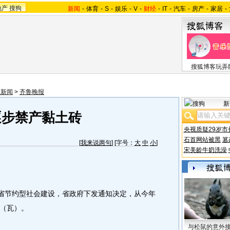
地产
搜狗
新闻
-
体育
-
S
-
娱乐
-
V
-
财经
-
IT
-
汽车
-
房产
-
家居
-
搜狐博客玩弄
东新闻
>
齐鲁晚报
新
逐步禁产黏土砖
央视质疑29岁市
石首网站被黑
篡
[
我来说两句
] [字号：
大
中
小
]
宋美龄牛奶洗澡
省节约型社会建设，省政府下发通知决定，从今年
（瓦）。
与松鼠的意外