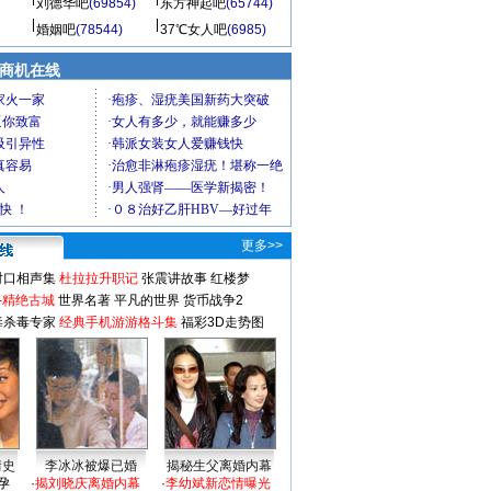
刘德华吧
(69854)
东方神起吧
(65744)
婚姻吧
(78544)
37℃女人吧
(6985)
商机在线
更多>>
对口相声集
杜拉拉升职记
张震讲故事
红楼梦
-精绝古城
世界名著
平凡的世界
货币战争2
毒杀毒专家
经典手机游游格斗集
福彩3D走势图
情史
李冰冰被爆已婚
揭秘生父离婚内幕
孕
·
揭刘晓庆离婚内幕
·
李幼斌新恋情曝光