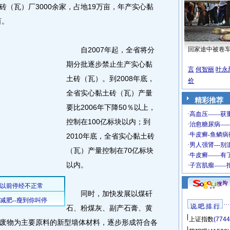
瓦）厂3000余家，占地19万亩，年产实心黏
亩。
自2007年起，全省将分
回家途中被卷
期分批逐步禁止生产实心黏
言
何智丽
叶永
土砖（瓦）。到2008年底，
价
全省实心黏土砖（瓦）产量
精彩推荐
要比2006年下降50％以上，
控制在100亿标块以内；到
2010年底，全省实心黏土砖
（瓦）产量控制在70亿标块
以内。
同时，加快发展以煤矸
说 吧 排 行
石、粉煤灰、副产石膏、黄
上证指数
(7744
废物为主要原料的新型墙体材料，逐步形成符合各