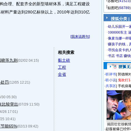
苏醒吧
(41523)
构合理、配套齐全的新型墙材体系，满足工程建设
贴图吧
(68789)
材料产量达到280亿标块以上，2010年达到310亿
搜狐分类
|
[
我来说两句
]
相关搜索
揭晓等九则
黏土砖
(02/02 04:15)
工程
全省
·
听评书
|
郭德纲
·
听小说
|
鬼吹灯1
格处罚
(12/05 12:21)
·
共享区
|
手机病
8/30 05:30)
象比较突出
(07/29 11:50)
4/26 17:01)
/25 10:41)
揭田壮壮徐帆
节能65%
(02/13 09:42)
·
赵薇被爆已经怀