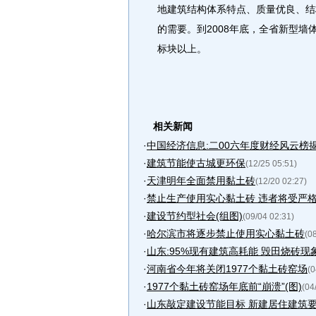
地建筑结构体系特点、质量优良、结
的需要。到2008年底，全省新型墙体
标块以上。
相关新闻
·
中国经济信息:二00六年度财经风云榜
·
建筑节能使古城更环保
(12/25 05:51)
·
天津明年全面禁用黏土砖
(12/20 02:27)
·
禁止生产使用实心黏土砖 违者将受严
·
建设节约型社会(组图)
(09/04 02:31)
·
哈尔滨市将逐步禁止使用实心黏土砖
(0
·
山东:95%现有建筑高耗能 毁田烧砖现
·
河南省今年将关闭1977个黏土砖窑场
(0
·
1977个黏土砖窑场年底前“崩溃”(图)
(04
·
山东敲定建设节能目标 新建居住建筑要