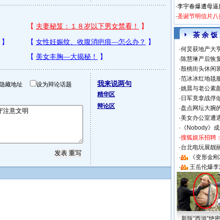
·
李宇春爆遭母逼
·
圣诞节明信片八
茶 余 饭
·
何炅获地产大亨
·
陈慧琳产后恢复
·
殷桃街头休闲装
·
范冰冰红地毯
我来说两句
隐藏地址
设为辩论话题
·
姚晨与老公素
精华区
·
日军竟拿战俘
辩论区
·
盘点网坛大腕
·
美女办公室遭
·
《Nobody》
·
搜狐娱乐招聘
·
台北电玩展靓丽S
·
《变形金刚
·
王岳伦爆李
新版“西游”绝