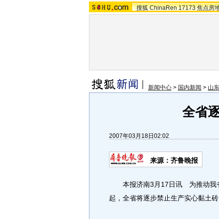
搜狐
ChinaRen
17173
焦点房
新闻中心
>
国内新闻
>
山
全省
2007年03月18日02:02
来源：齐鲁晚报
本报济南3月17日讯 为推动我
起，全省将逐步禁止生产实心黏土砖