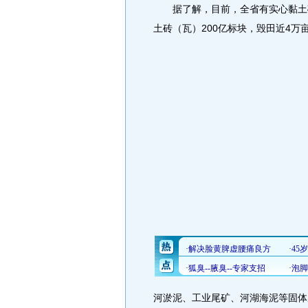
据了解，目前，全省有实心黏土砖（
土砖（瓦）200亿标块，毁田近4万
河淤泥、工业尾矿、河湖海泥等固体