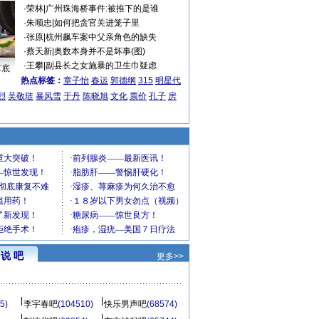
·
荣林
|
广州珠海桥事件:被推下的是谁
·
朱顺忠
|
如何把贪官关进笼子里
·
张原
|
杭州飙车案中父亲角色的缺失
·
蔡天新
|
奥数本身并不是坏事(图)
·
王攀
|
副县长之女施暴的卫生巾疑虑
车底
热点标签：
章子怡
春运
郭德纲
315
明星代
烈
吴敬琏
暴风雪
于丹
陈晓旭
文化
票价
孔子
房
说 吧
更多>>
5)
李宇春吧
(104510)
快乐男声吧
(68574)