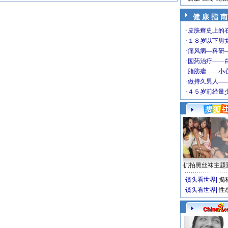
健 康 指 南
抓拍黑丝袜主题
镜头看世界
|
揭
镜头看世界
|
性