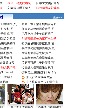
婚
·
周迅王艳婆媳相见
·
陆毅爱女照首曝光
折
·
刘嘉玲自曝正造人
·
陈好新男友被曝光
 后
更多>>
喂猕猴桃(图)
·
独家：章子怡带妈妈看电影
好身材(图)
·
佟大为马伊琍再度牵手(图)
秀性感(图)
·
倪萍赵忠祥十年后再携手
服装皆为租赁
·
刘涛富豪老公为家产求生子
颜乘地铁被拍
·
舒淇醉酒瞬间惨被抓拍(图)
做活体解剖
·
实拍漂亮的地摊西施(组图)
的暴烈脾气
·
世界九大罪恶之城(组图)
遇灵异事件
·
李孝利新欢私密视频曝光
成命案导火索
·
孟庭苇可爱儿子最新照(图)
：加入我们吧！
·
点击进入搜狐娱乐影视库
howGirl
·
游戏史上最般配的十对情侣
2》送票！
·
张元首透露戒毒生活
湘胎教
·
令人惊叹太空步下楼方式
密照
王菲小女儿李嫣曝光
酒井法子痛哭谢罪