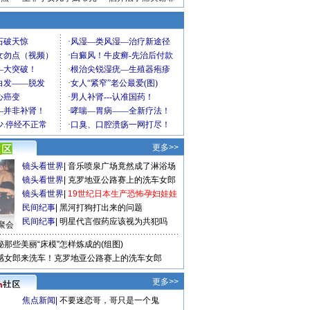
更多>>
镜头看世界
|
音乐喷泉广场竟然成了淋浴场
镜头看世界
|
克罗地亚公路赛上的洗车女郎
镜头看世界
|
19世纪日本生产恐怖孕妇娃娃
民间纪事
|
黑河打狗打出来的问题
民间纪事
|
明星代言假药应该视为共犯吗
聚会
秘那些美丽“床模”怎样炼成的(组图)
感女郎来洗车！克罗地亚公路赛上的洗车女郎
更多>>
焦点新闻
|
不要迷恋哥，哥只是一个鬼