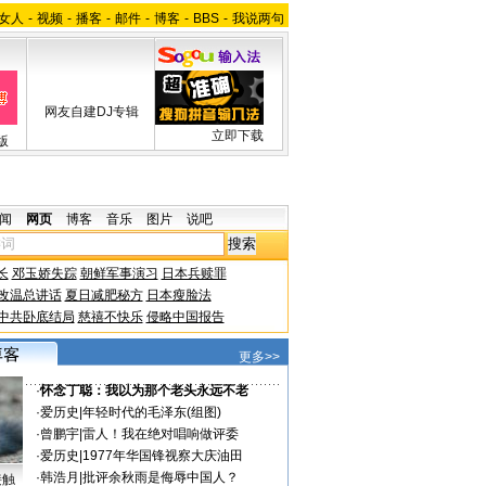
女人
-
视频
-
播客
-
邮件
-
博客
-
BBS
-
我说两句
网友自建DJ专辑
立即下载
版
闻
网页
博客
音乐
图片
说吧
长
邓玉娇失踪
朝鲜军事演习
日本兵赎罪
改温总讲话
夏日减肥秘方
日本瘦脸法
中共卧底结局
慈禧不快乐
侵略中国报告
更多>>
·
怀念丁聪：我以为那个老头永远不老
·
爱历史
|
年轻时代的毛泽东(组图)
·
曾鹏宇
|
雷人！我在绝对唱响做评委
·
爱历史
|
1977年华国锋视察大庆油田
·
韩浩月
|
批评余秋雨是侮辱中国人？
接触