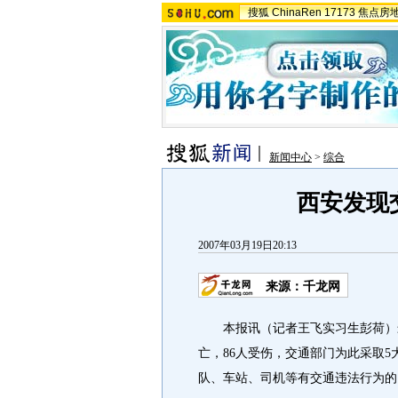
搜狐
ChinaRen
17173
焦点房
新闻中心
>
综合
西安发现
2007年03月19日20:13
来源：千龙网
本报讯（记者王飞实习生彭荷）最
亡，86人受伤，交通部门为此采取
队、车站、司机等有交通违法行为的