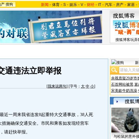
地产
搜狗
新闻
-
体育
-
S
-
娱乐
-
V
-
财经
-
IT
-
汽车
-
房产
-
家居
-
搜狐博客玩弄
新
交通违法立即举报
央视质疑29岁市
石首网站被黑
篡
[
我来说两句
] [字号：
大
中
小
]
宋美龄牛奶洗澡
近一周来我省连发8起重特大交通事故，38人死
5大措施确保交通安全。市民和乘客如发现经营车
，请赶快举报。
与松鼠的意外