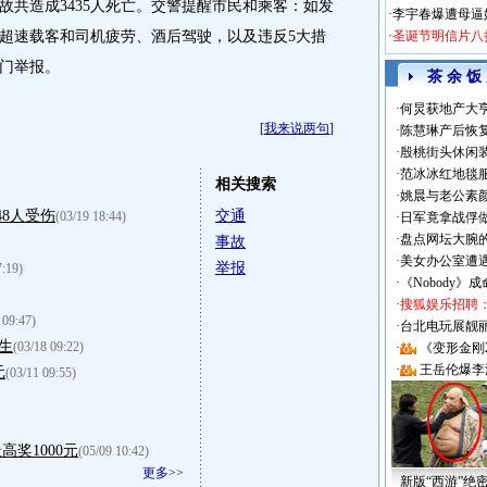
故共造成3435人死亡。交警提醒市民和乘客：如发
·
李宇春爆遭母逼
超速载客和司机疲劳、酒后驾驶，以及违反5大措
·
圣诞节明信片八
门举报。
茶 余 饭
·
何炅获地产大亨
[
我来说两句
]
·
陈慧琳产后恢复
·
殷桃街头休闲装
·
范冰冰红地毯
相关搜索
·
姚晨与老公素
48人受伤
交通
(03/19 18:44)
·
日军竟拿战俘
·
盘点网坛大腕
事故
·
美女办公室遭
举报
7:19)
·
《Nobody》
·
搜狐娱乐招聘
 09:47)
·
台北电玩展靓丽Sh
生
(03/18 09:22)
·
《变形金刚
·
王岳伦爆李
元
(03/11 09:55)
奖1000元
(05/09 10:42)
更多>>
新版“西游”绝