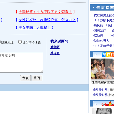
健 康 指 南
我来说两句
隐藏地址
设为辩论话题
精华区
辩论区
抓拍黑丝袜主题
镜头看世界
|
揭
镜头看世界
|
性