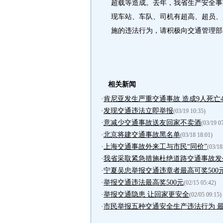
超载等造成。去年，我省生产安全事
现车站、车队、司机有超高、超员、
施的违法行为，请积极向交通管理部
相关新闻
·
肯尼亚发生严重交通事故 造成9人死亡
·
发现交通违法立即举报
(03/19 10:35)
·
意减少交通事故送友回家不卖酒
(03/19 0
·
北京将建交通事故黑名单
(03/18 18:01)
·
上海交通事故外来工与市民“同价”
(03/18
·
我省采取紧急措施杜绝道路交通事故发
·
宁夏吴忠举报交通违章者最高可奖500
·
举报交通违法最高奖500元
(02/15 05:42)
·
举报交通隐患 让回家更安全
(02/05 09:15)
·
市民举报五种交通安全生产违法行为 最高