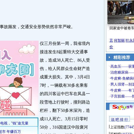
事故频发，交通安全形势依然非常严峻。
回家途中被卷
言
何智丽
叶永
仅三月份第一周，我省境内
价
接连发生8起重特大交通事
精彩推荐
故，造成38人死亡、86人受
伤，给人民群众生命财产造
成重大损失。其中，3月4日
7时，一辆载有30多名乘客
的四川客运中巴车在凤县一
段雪地上行驶时，撞到路边
栏杆，翻下50多米深沟，造
成11人死亡。3月15日零时
说 吧 排 行
50分，316国道汉中段褒河
上证指数
(7744