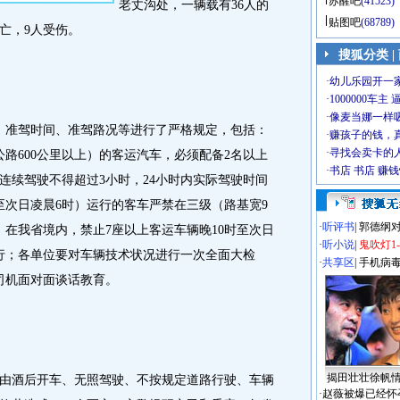
苏醒吧
(41523)
老丈沟处，一辆载有36人的
贴图吧
(68789)
亡，9人受伤。
搜狐分类
|
准驾时间、准驾路况等进行了严格规定，包括：
公路600公里以上）的客运汽车，必须配备2名以上
连续驾驶不得超过3小时，24小时内实际驾驶时间
至次日凌晨6时）运行的客车严禁在三级（路基宽9
·
听评书
|
郭德纲
；在我省境内，禁止7座以上客运车辆晚10时至次日
·
听小说
|
鬼吹灯1
行；各单位要对车辆技术状况进行一次全面大检
·
共享区
|
手机病
司机面对面谈话教育。
揭田壮壮徐帆
酒后开车、无照驾驶、不按规定道路行驶、车辆
·
赵薇被爆已经怀