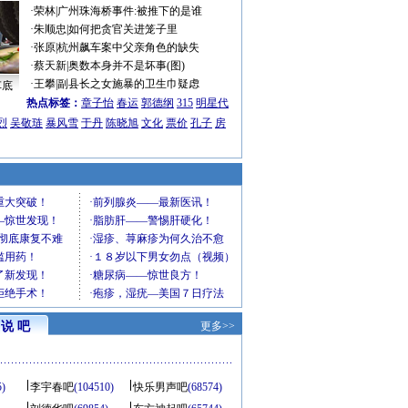
·
荣林
|
广州珠海桥事件:被推下的是谁
·
朱顺忠
|
如何把贪官关进笼子里
·
张原
|
杭州飙车案中父亲角色的缺失
·
蔡天新
|
奥数本身并不是坏事(图)
·
王攀
|
副县长之女施暴的卫生巾疑虑
车底
热点标签：
章子怡
春运
郭德纲
315
明星代
烈
吴敬琏
暴风雪
于丹
陈晓旭
文化
票价
孔子
房
说 吧
更多>>
5)
李宇春吧
(104510)
快乐男声吧
(68574)