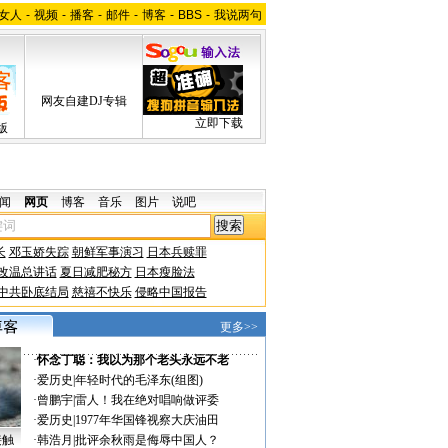
女人
-
视频
-
播客
-
邮件
-
博客
-
BBS
-
我说两句
网友自建DJ专辑
立即下载
版
闻
网页
博客
音乐
图片
说吧
长
邓玉娇失踪
朝鲜军事演习
日本兵赎罪
改温总讲话
夏日减肥秘方
日本瘦脸法
中共卧底结局
慈禧不快乐
侵略中国报告
更多>>
·
怀念丁聪：我以为那个老头永远不老
·
爱历史
|
年轻时代的毛泽东(组图)
·
曾鹏宇
|
雷人！我在绝对唱响做评委
·
爱历史
|
1977年华国锋视察大庆油田
接触
·
韩浩月
|
批评余秋雨是侮辱中国人？