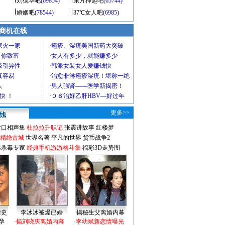
刘德华吧
(69854)
东方神起吧
(65744)
婚姻吧
(78544)
37℃女人吧
(6985)
商机在线
更多>>
对口相声集
杜拉拉升职记
张震讲故事
红楼梦
-精绝古城
世界名著
平凡的世界
货币战争2
毒杀毒专家
经典手机游游格斗集
福彩3D走势图
情史
李冰冰被爆已婚
揭秘生父离婚内幕
孕
·
揭刘晓庆离婚内幕
·
李幼斌新恋情曝光