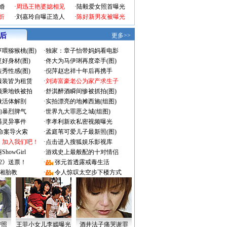
婚
·
周迅王艳婆媳相见
·
陆毅爱女照首曝光
折
·
刘嘉玲自曝正造人
·
陈好新男友被曝光
 后
更多>>
喂猕猴桃(图)
·
独家：章子怡带妈妈看电影
好身材(图)
·
佟大为马伊琍再度牵手(图)
秀性感(图)
·
倪萍赵忠祥十年后再携手
服装皆为租赁
·
刘涛富豪老公为家产求生子
颜乘地铁被拍
·
舒淇醉酒瞬间惨被抓拍(图)
做活体解剖
·
实拍漂亮的地摊西施(组图)
的暴烈脾气
·
世界九大罪恶之城(组图)
遇灵异事件
·
李孝利新欢私密视频曝光
成命案导火索
·
孟庭苇可爱儿子最新照(图)
：加入我们吧！
·
点击进入搜狐娱乐影视库
owGirl
·
游戏史上最般配的十对情侣
2》送票！
·
张元首透露戒毒生活
湘胎教
·
令人惊叹太空步下楼方式
密照
王菲小女儿李嫣曝光
酒井法子痛哭谢罪