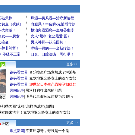
更多>>
镜头看世界
|
音乐喷泉广场竟然成了淋浴场
镜头看世界
|
克罗地亚公路赛上的洗车女郎
镜头看世界
|
19世纪日本生产恐怖孕妇娃娃
民间纪事
|
黑河打狗打出来的问题
民间纪事
|
明星代言假药应该视为共犯吗
聚会
秘那些美丽“床模”怎样炼成的(组图)
感女郎来洗车！克罗地亚公路赛上的洗车女郎
更多>>
焦点新闻
|
不要迷恋哥，哥只是一个鬼