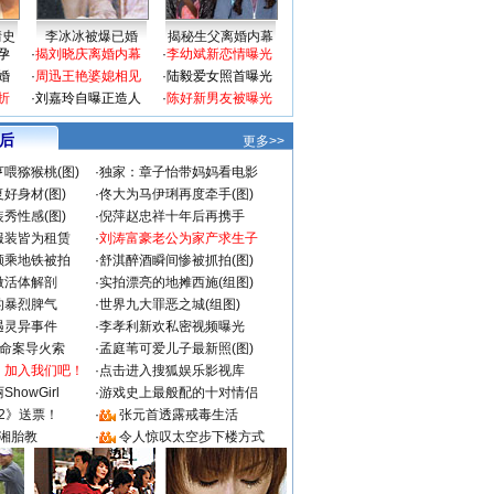
情史
李冰冰被爆已婚
揭秘生父离婚内幕
孕
·
揭刘晓庆离婚内幕
·
李幼斌新恋情曝光
婚
·
周迅王艳婆媳相见
·
陆毅爱女照首曝光
折
·
刘嘉玲自曝正造人
·
陈好新男友被曝光
 后
更多>>
喂猕猴桃(图)
·
独家：章子怡带妈妈看电影
好身材(图)
·
佟大为马伊琍再度牵手(图)
秀性感(图)
·
倪萍赵忠祥十年后再携手
服装皆为租赁
·
刘涛富豪老公为家产求生子
颜乘地铁被拍
·
舒淇醉酒瞬间惨被抓拍(图)
做活体解剖
·
实拍漂亮的地摊西施(组图)
的暴烈脾气
·
世界九大罪恶之城(组图)
遇灵异事件
·
李孝利新欢私密视频曝光
成命案导火索
·
孟庭苇可爱儿子最新照(图)
：加入我们吧！
·
点击进入搜狐娱乐影视库
howGirl
·
游戏史上最般配的十对情侣
2》送票！
·
张元首透露戒毒生活
湘胎教
·
令人惊叹太空步下楼方式