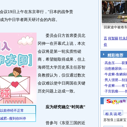
议19日上午在东京举行，“日本的战争责
能成为中日学者两天研讨会的内容。
回家途中被卷
委员会日方首席委员北
言
何智丽
叶永
冈伸一在开幕式上说，本次
价
会议将是第一轮实质性磋
精彩推荐
商，希望能取得成果，但上
海师范大学历史系主任苏智
良教授认为，仅仅通过数次
会议难以使中日两国在关键
历史问题上达成一致。
应为研究确立“时间表”
相 关 说 吧
苏智良
|
温家宝
曾参与《东亚三国的近