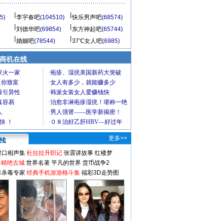
5)
李宇春吧
(104510)
快乐男声吧
(68574)
刘德华吧
(69854)
东方神起吧
(65744)
婚姻吧
(78544)
37℃女人吧
(6985)
商机在线
更多>>
对口相声集
杜拉拉升职记
张震讲故事
红楼梦
-精绝古城
世界名著
平凡的世界
货币战争2
毒杀毒专家
经典手机游游格斗集
福彩3D走势图