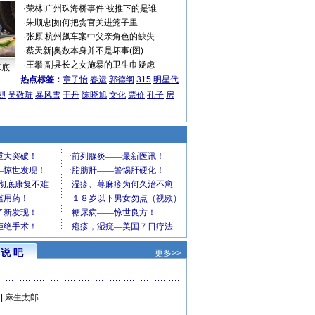
·
荣林
|
广州珠海桥事件:被推下的是谁
·
朱顺忠
|
如何把贪官关进笼子里
·
张原
|
杭州飙车案中父亲角色的缺失
·
蔡天新
|
奥数本身并不是坏事(图)
·
王攀
|
副县长之女施暴的卫生巾疑虑
车底
热点标签：
章子怡
春运
郭德纲
315
明星代
烈
吴敬琏
暴风雪
于丹
陈晓旭
文化
票价
孔子
房
说 吧
更多>>
|
麻生太郎