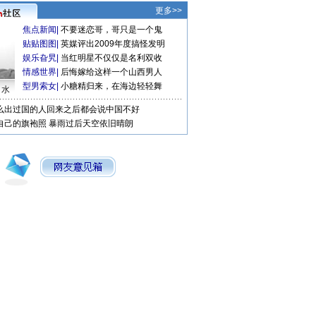
更多>>
焦点新闻
|
不要迷恋哥，哥只是一个鬼
贴贴图图
|
英媒评出2009年度搞怪发明
娱乐旮旯
|
当红明星不仅仅是名利双收
情感世界
|
后悔嫁给这样一个山西男人
型男索女
|
小糖精归来，在海边轻轻舞
口水
么出过国的人回来之后都会说中国不好
自己的旗袍照
暴雨过后天空依旧晴朗