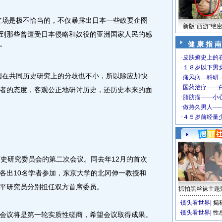
场是极不恰当的，不仅暴露出日本一些政要企图
新版“西游”绝
到那些曾遭受日本侵略和奴役的亚洲国家人民的感
健 康 指 南
”
在共同历史研究上的分歧也不小，所以除应加快
者的态度，客观公正地研讨历史，还历史本来的面
史研究委员会的第二次会议。同去年12月的首次
各出10名学者参加，东京大学的北冈伸一教授和
平研究员分别担任双方首席委员。
抓拍黑丝袜主题
镜头看世界
|
揭
镜头看世界
|
性
议将是第一轮实质性磋商，希望会议取得成果。