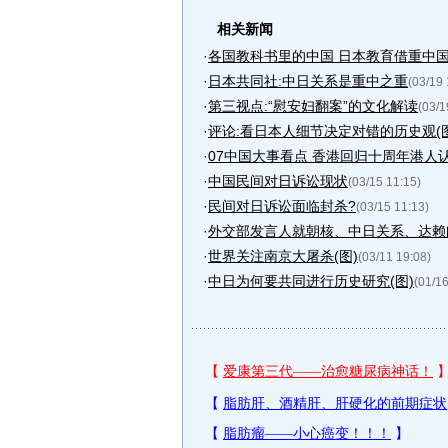
相关新闻
·
各国教科书里的中国 日本教育借重中
·
日本共同社:中日关系是重中之重
(03/19 
·
第三视点:“慰安妇翻案”的文化解读
(03/1
·
评论:看日本人细节决定对错的历史观(图
·
07中国大事看点 香港回归十周年港人
·
中国民间对日诉讼现状
(03/15 11:15)
·
民间对日诉讼面临封杀?
(03/15 11:13)
·
外交部发言人就朝核、中日关系、达赖问
·
世界关注南京大屠杀(图)
(03/11 19:08)
·
中日为何要共同进行历史研究(图)
(01/16