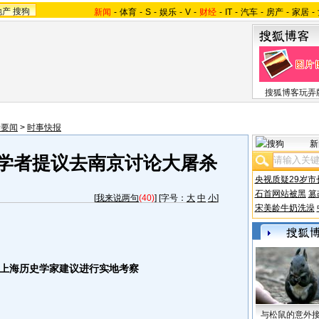
地产
搜狗
新闻
-
体育
-
S
-
娱乐
-
V
-
财经
-
IT
-
汽车
-
房产
-
家居
-
搜狐博客玩弄
际要闻
>
时事快报
新
 学者提议去南京讨论大屠杀
央视质疑29岁市
石首网站被黑
篡
[
我来说两句
(40)
] [字号：
大
中
小
]
宋美龄牛奶洗澡
上海历史学家建议进行实地考察
与松鼠的意外