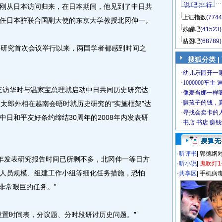
说 吧 排 行
刚从日本访问归来，在日本期间，他见到了中日共
上证指数
(7744
任日本驻联合国副大使的东京大学教授北冈伸一。
苏醒吧
(41523)
贴图吧
(68789)
研究首次会议举行以来，两国学者都感到时间之
搜狐分类
|
三访华时与温家宝总理就启动中日共同历史研究达
生太郎外相在越南会晤时就历史研究的“实施框架”达
日和平友好条约缔结30周年的2008年内发表研
·
听评书
|
郭德纲
年发表研究报告时间已所剩不多，北冈伸一等日方
·
听小说
|
鬼吹灯1
人员规模、组建工作小组等细化任务措施，恐怕
·
共享区
|
手机病
个非常艰巨的任务。”
置时间表，分议题、分时段研讨历史问题。”