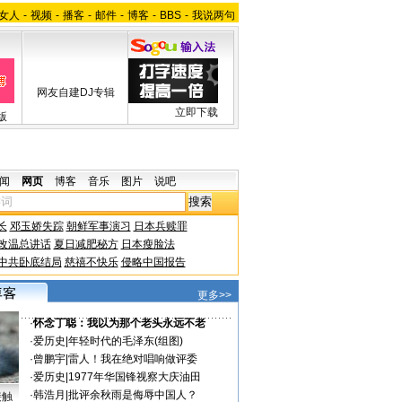
女人
-
视频
-
播客
-
邮件
-
博客
-
BBS
-
我说两句
网友自建DJ专辑
立即下载
版
闻
网页
博客
音乐
图片
说吧
长
邓玉娇失踪
朝鲜军事演习
日本兵赎罪
改温总讲话
夏日减肥秘方
日本瘦脸法
中共卧底结局
慈禧不快乐
侵略中国报告
更多>>
·
怀念丁聪：我以为那个老头永远不老
·
爱历史
|
年轻时代的毛泽东(组图)
·
曾鹏宇
|
雷人！我在绝对唱响做评委
·
爱历史
|
1977年华国锋视察大庆油田
·
韩浩月
|
批评余秋雨是侮辱中国人？
接触