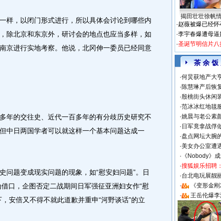
揭田壮壮徐帆
样，以闭门形式进行，所以具体会讨论到哪些内
·
赵薇被爆已经怀
，除北京和东京外，研讨会的地点也应当多样，如
·
李宇春爆遭母逼
·
圣诞节明信片八
南京进行实地考察。他说，北冈伸一委员已经同意
茶 余 饭
·
何炅获地产大亨
·
陈慧琳产后恢复
·
殷桃街头休闲装
·
范冰冰红地毯
年的交往史、近代一百多年的有分歧历史研究不
·
姚晨与老公素
·
日军竟拿战俘
但中日两国学者可以就这样一个基本问题达成一
·
盘点网坛大腕
·
美女办公室遭
·
《Nobody》
·
搜狐娱乐招聘
问题变成现实问题的现象，如“慰安妇问题”。日
·
台北电玩展靓丽S
为借口，企图否定二战期间日军强征亚洲妇女作“慰
·
《变形金刚
·
王岳伦爆李
下，安倍又不得不就此道歉并重申“河野谈话”的立