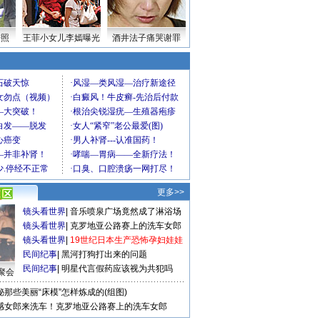
密照
王菲小女儿李嫣曝光
酒井法子痛哭谢罪
更多>>
镜头看世界
|
音乐喷泉广场竟然成了淋浴场
镜头看世界
|
克罗地亚公路赛上的洗车女郎
镜头看世界
|
19世纪日本生产恐怖孕妇娃娃
民间纪事
|
黑河打狗打出来的问题
民间纪事
|
明星代言假药应该视为共犯吗
聚会
秘那些美丽“床模”怎样炼成的(组图)
感女郎来洗车！克罗地亚公路赛上的洗车女郎