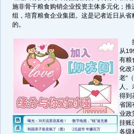
施非骨干粮食购销企业投资主体多元化；推
组，培育粮食企业集团。这是记者近日从省
的。
据
从1
有粮
化改
老”
人、
得到
省国
业政
挂账
各级