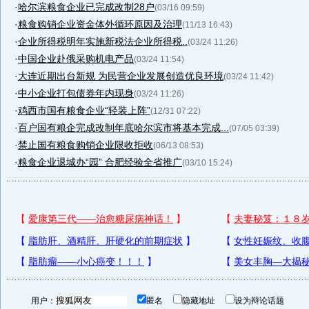
·
哈尔滨粮食企业已完成改制28户
(03/16 09:59)
·
粮食购销企业资金体外循环原因及治理
(11/13 16:43)
·
企业所得税明年实施新税法企业所得税..
(03/24 11:26)
·
中国企业赴俄采购机电产品
(03/24 11:54)
·
大连近期出台新规 为民营企业发展创造优良环境
(03/24 11:42)
·
中小企业打包债券年内现身
(03/24 11:26)
·
鸡西市国有粮食企业“轻装上阵”
(12/31 07:22)
·
百户国有粮企完成改制年底哈尔滨市将基本完成...
(07/05 03:39)
·
禁止国有粮食购销企业限收拒收
(06/13 08:53)
·
粮食企业退城办“园” 合肥经验全省推广
(03/10 15:24)
用户：
匿名
隐藏地址
设为辩论话题