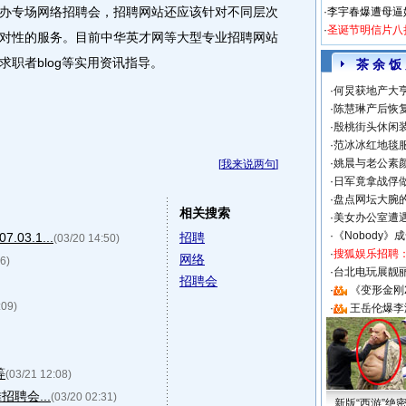
办专场网络招聘会，招聘网站还应该针对不同层次
·
李宇春爆遭母逼
·
圣诞节明信片八
对性的服务。目前中华英才网等大型专业招聘网站
职者blog等实用资讯指导。
茶 余 饭
·
何炅获地产大亨
·
陈慧琳产后恢复
·
殷桃街头休闲装
·
范冰冰红地毯
·
姚晨与老公素
[
我来说两句
]
·
日军竟拿战俘
·
盘点网坛大腕
相关搜索
·
美女办公室遭
·
《Nobody》
3.1...
招聘
(03/20 14:50)
·
搜狐娱乐招聘
网络
6)
·
台北电玩展靓丽S
招聘会
·
《变形金刚
:09)
·
王岳伦爆李
等
(03/21 12:08)
聘会...
(03/20 02:31)
新版“西游”绝