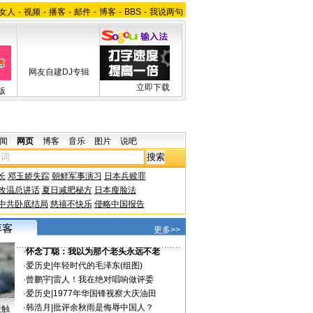
女人
-
视频
-
播客
-
邮件
-
博客
-
BBS
-
我说两句
网友自建DJ专辑
立即下载
版
闻
网页
博客
音乐
图片
说吧
长
邓玉娇失踪
朝鲜军事演习
日本兵赎罪
改温总讲话
夏日减肥秘方
日本瘦脸法
中共卧底结局
慈禧不快乐
侵略中国报告
更多>>
·
怀念丁聪：我以为那个老头永远不老
·
爱历史
|
年轻时代的毛泽东(组图)
·
曾鹏宇
|
雷人！我在绝对唱响做评委
·
爱历史
|
1977年华国锋视察大庆油田
·
韩浩月
|
批评余秋雨是侮辱中国人？
接触