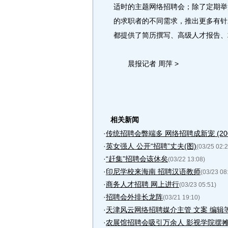
适时的主题网络招聘会；除了定期举
的求职者的不同需求，推出更多有针
都提供了简历撰写、高级人才报告、求
晨报记者 周萍 >
相关新闻
·
传统招聘会弊端多 网络招聘成新宠 (2007.0
·
英女强人 公开“招聘”丈夫(图)
(03/25 02:2
·
“赶集”招聘会该休矣
(03/22 13:08)
·
印尼学校来海南 招聘汉语教师
(03/23 08
·
商务人才招聘 网上进行
(03/23 05:51)
·
招聘会外排长龙阵
(03/21 19:10)
·
天津风云网络招聘媒介主管 文案 编辑
·
农展馆招聘会吸引万余人 影视学院摆摊招