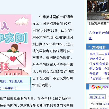
中华英才网的一项调查
显示，同意招聘会“比较有
回家途中被卷
用”的人只有23%，认为“作
言
何智丽
叶永
用不大”和“没什么用”的则分
价
别占到了57%和20%，近八
精彩推荐
成的应聘者对传统招聘会并
不满意。根据记者的调查，
对今年的应届大学毕业生来
说，招聘会也已经成了“明知
去了也没用，不去又觉得可
惜”的“鸡肋”。
说 吧 排 行
了越来越重要的力量。在今年3月1日启动的中
上证指数
(7744
上，短短两周内，就有8万多名各地求职者参与其中投