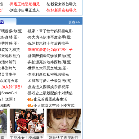
婚
·
周迅王艳婆媳相见
·
陆毅爱女照首曝光
折
·
刘嘉玲自曝正造人
·
陈好新男友被曝光
 后
更多>>
喂猕猴桃(图)
·
独家：章子怡带妈妈看电影
好身材(图)
·
佟大为马伊琍再度牵手(图)
秀性感(图)
·
倪萍赵忠祥十年后再携手
服装皆为租赁
·
刘涛富豪老公为家产求生子
颜乘地铁被拍
·
舒淇醉酒瞬间惨被抓拍(图)
做活体解剖
·
实拍漂亮的地摊西施(组图)
的暴烈脾气
·
世界九大罪恶之城(组图)
遇灵异事件
·
李孝利新欢私密视频曝光
成命案导火索
·
孟庭苇可爱儿子最新照(图)
：加入我们吧！
·
点击进入搜狐娱乐影视库
howGirl
·
游戏史上最般配的十对情侣
2》送票！
·
张元首透露戒毒生活
湘胎教
·
令人惊叹太空步下楼方式
密照
王菲小女儿李嫣曝光
酒井法子痛哭谢罪