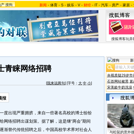
地产
搜狗
新闻
-
体育
-
S
-
娱乐
-
V
-
财经
-
IT
-
汽车
-
房产
-
家居
-
搜狐博客玩弄
新
士青睐网络招聘
央视质疑29岁市
石首网站被黑
篡
[
我来说两句
] [字号：
大
中
小
]
宋美龄牛奶洗澡
晨报
度出现严重拥挤，来自一些著名高校的博士纷纷
给网络招聘出谋划策。据了解，这是继“两会”期间
逐渐替代传统招聘之后，中国高校学术界对社会人
与松鼠的意外