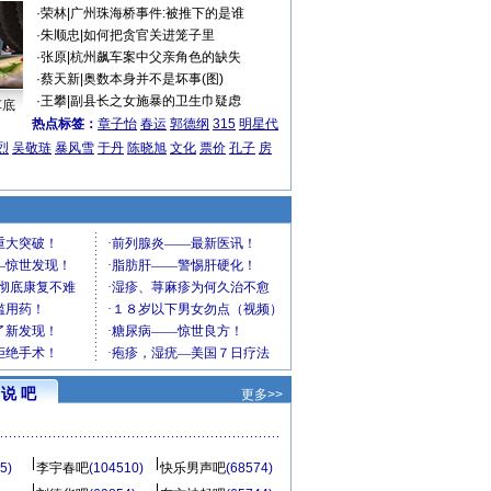
·
荣林
|
广州珠海桥事件:被推下的是谁
·
朱顺忠
|
如何把贪官关进笼子里
·
张原
|
杭州飙车案中父亲角色的缺失
·
蔡天新
|
奥数本身并不是坏事(图)
·
王攀
|
副县长之女施暴的卫生巾疑虑
车底
热点标签：
章子怡
春运
郭德纲
315
明星代
烈
吴敬琏
暴风雪
于丹
陈晓旭
文化
票价
孔子
房
说 吧
更多>>
5)
李宇春吧
(104510)
快乐男声吧
(68574)