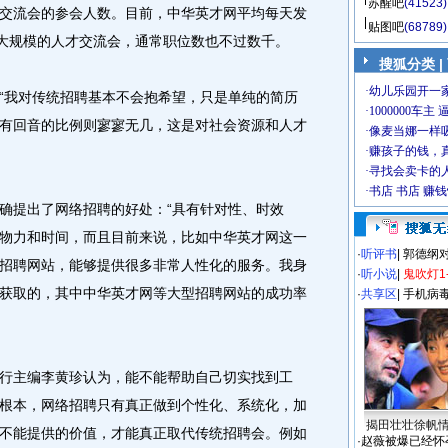
苏醒吧
(41523)
交流会的参会人数。目前，中华英才网平均每天发
贴图吧
(68789)
场大规模的人才交流会，通常职位数也不过数千。
搜狐分类
|
我对传统招聘基本不会抱希望，只是单纯的简历
有回音的比例则寥寥无几，这是对社会资源和人才
提出了网络招聘的好处：“具有针对性、时效
物力和时间，而且目前来说，比如中华英才网这一
·
听评书
|
郭德纲
招聘网站，能够提供很多非常人性化的服务。我身
·
听小说
|
鬼吹灯1
获取的，其中中华英才网等大型招聘网站的成功率
·
共享区
|
手机病
主编李黄珍认为，能不能帮助自己切实找到工
根本，网络招聘只有真正做到个性化、系统化，加
揭田壮壮徐帆
不能提供的价值，才能真正取代传统招聘会。例如
·
赵薇被爆已经怀