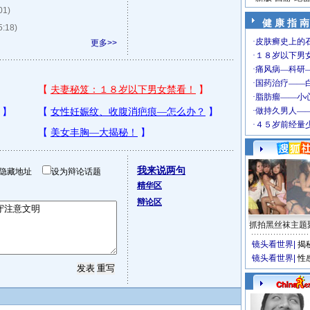
01)
健 康 指 南
5:18)
更多>>
我来说两句
隐藏地址
设为辩论话题
精华区
辩论区
抓拍黑丝袜主题
镜头看世界
|
揭
镜头看世界
|
性