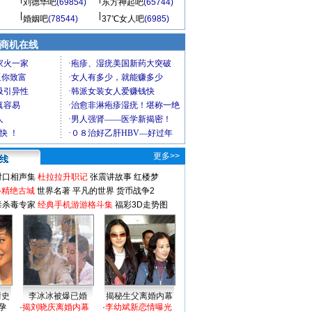
刘德华吧
(69854)
东方神起吧
(65744)
婚姻吧
(78544)
37℃女人吧
(6985)
商机在线
更多>>
对口相声集
杜拉拉升职记
张震讲故事
红楼梦
-精绝古城
世界名著
平凡的世界
货币战争2
毒杀毒专家
经典手机游游格斗集
福彩3D走势图
情史
李冰冰被爆已婚
揭秘生父离婚内幕
孕
·
揭刘晓庆离婚内幕
·
李幼斌新恋情曝光