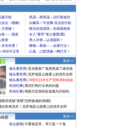
更多>>
镜头看世界
|
音乐喷泉广场竟然成了淋浴场
镜头看世界
|
克罗地亚公路赛上的洗车女郎
镜头看世界
|
19世纪日本生产恐怖孕妇娃娃
民间纪事
|
黑河打狗打出来的问题
民间纪事
|
明星代言假药应该视为共犯吗
聚会
秘那些美丽“床模”怎样炼成的(组图)
感女郎来洗车！克罗地亚公路赛上的洗车女郎
更多>>
焦点新闻
|
不要迷恋哥，哥只是一个鬼