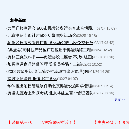
相关新闻
·
共同迎接奥运会 500市民共绘奥运长卷成首博藏...
(03/24 15:08)
·
北京奥运会倒计时500天:聚焦奥运场馆
(03/25 15:18)
·
朝阳区长做客管理广播 奥运场馆赛后应免费开放
(03/17 08:42)
·
(奥运会)高科技产品被广泛应用于奥运场馆工程
(03/24 16:52)
·
奥林匹克教科书——奥运会没志愿者 不成!(组图)
(03/10 01:38)
·
加强奥运食品监督管理 监督员将骑车上岗
(02/02 10:52)
·
2006攻坚奥运 奥运筹办推动城市建设管理(图)
(01/26 16:29)
·
探讨应急管理 服务北京奥运
(10/27 04:07)
·
华体推出项目管理软件助北京奥运设施科学管理
(08/07 11:14)
·
奥运志愿者上岗须考试 北京将建立百个管理团队
(02/17 13:39)
更多>>