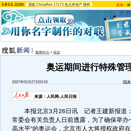
搜狐
ChinaRen
17173
焦点房地产
搜狗
新闻
-
体
新闻中心
>
综合
奥运期间进行特殊管
2007年03月27日03:02
[
我来
来源：人民网-人民日报
本报北京3月26日讯 记者王建新报道
常委会有关负责人日前透露，为了确保举办
高水平”的奥运会，北京市人大将授权政府