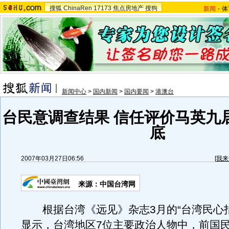
搜狐
ChinaRen
17173
焦点房地产
搜狗
新闻
-
体
新闻中心
>
国内新闻
>
国内要闻
>
港澳台
台民意调查结果 信任评价马英九
底
2007年03月27日06:56
[
我来
来源：中国台湾网
根据台湾《远见》杂志3月的“台湾民心指
显示，台湾地区7位主要政治人物中，前国