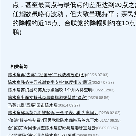
点，甚至最高点与最低点的差距达到20点之
任指数虽略有波动，但大致呈现持平；亲民
的降幅约近15点、台联党的降幅则约在10
鹏）
相关新闻
·
陈水扁再“去蒋” “经国号”二代战机改名(图)
(03/26 07:03)
·
陈水扁强势主导苏谢签字支持“低度排蓝”民调
(03/27 07:27)
·
陈水扁苏贞昌马英九涉嫌漏税 1个月内将查明
(03/22 12:03)
·
陈水扁出面支持苏贞昌暗指游锡堃曾“逼宫”
(03/26 08:56)
·
马英九提“五要”回击陈水扁
(03/14 09:27)
·
陈水扁称马英九将被起诉 王金平表示此为离间计
(02/08 02:02)
·
“修法”解决特别费?国民党批陈水扁拖马英九下水
(01/27 09:35)
·
台“监院”今同步调查陈水扁密帐与扁妻珠宝疑云
(08/09 08:57)
·
台“监察院”决定调查陈水扁1.7亿密帐
(08/06 08:54)