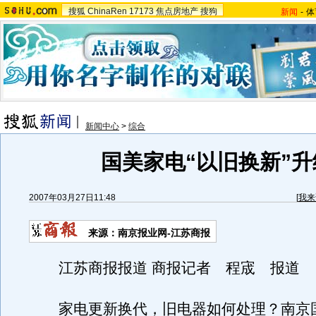
搜狐
ChinaRen
17173
焦点房地产
搜狗
新闻
-
体
新闻中心
>
综合
国美家电“以旧换新”升
2007年03月27日11:48
[
我来
来源：南京报业网-江苏商报
江苏商报报道 商报记者 程宬 报道
家电更新换代，旧电器如何处理？南京