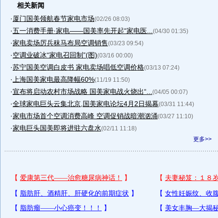
相关新闻
·
厦门国美领航春节家电市场
(02/26 08:03)
·
五一消费手册·家电——国美率先开起“家电医...
(04/30 01:35)
·
家电卖场厉兵秣马布局空调销售
(03/23 09:54)
·
空调业破冰“家电召回制”(图)
(03/16 00:00)
·
苏宁国美空调白皮书 家电卖场唱低空调价格
(03/13 07:24)
·
上海国美家电最高降幅60%
(11/19 11:50)
·
宣布将启动农村市场战略 国美家电战火烧出“...
(04/05 00:07)
·
全球家电巨头云集北京,国美家电论坛4月2日揭幕
(03/31 11:44)
·
家电市场首个空调消费高峰 空调促销战暗潮汹涌
(03/27 11:10)
·
家电巨头国美即将进驻六盘水
(02/11 11:18)
更多>>