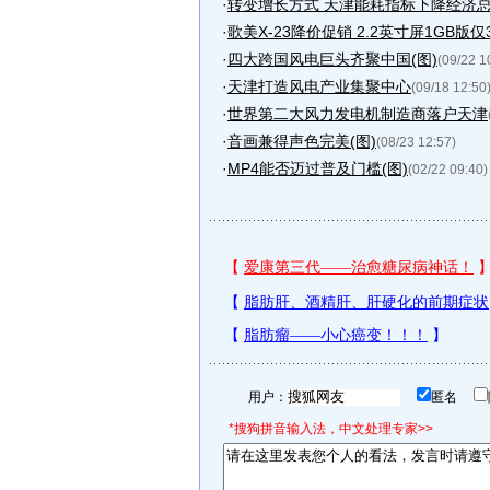
·
转变增长方式 天津能耗指标下降经济
·
歌美X-23降价促销 2.2英寸屏1GB版仅3
·
四大跨国风电巨头齐聚中国(图)
(09/22 1
·
天津打造风电产业集聚中心
(09/18 12:50
·
世界第二大风力发电机制造商落户天津
·
音画兼得声色完美(图)
(08/23 12:57)
·
MP4能否迈过普及门槛(图)
(02/22 09:40)
用户：
匿名
*搜狗拼音输入法，中文处理专家>>