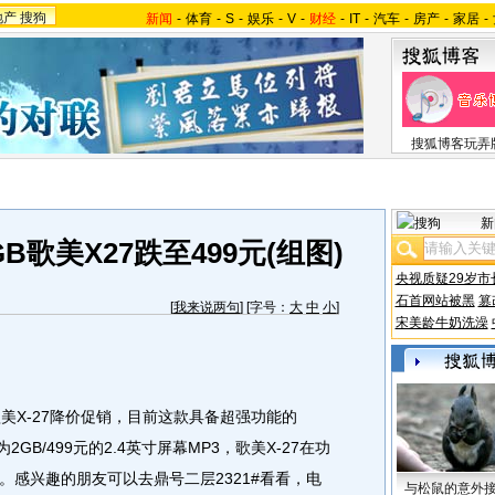
地产
搜狗
新闻
-
体育
-
S
-
娱乐
-
V
-
财经
-
IT
-
汽车
-
房产
-
家居
-
搜狐博客玩弄
新
GB歌美X27跌至499元(组图)
央视质疑29岁市
石首网站被黑
篡
[
我来说两句
] [字号：
大
中
小
]
宋美龄牛奶洗澡
歌美X-27降价促销，目前这款具备超强功能的
2GB/499元的2.4英寸屏幕MP3，歌美X-27在功
。
感兴趣的朋友可以去鼎号二层2321#看看，电
与松鼠的意外