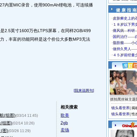
7内置MIC录音，使用900mAh锂电池，可连续播
健 康 指 南
5英寸1600万色LTPS屏幕，在同样2GB/499
争力，丰富的功能同样是这个价位大多数MP3无法
[
我来说两句
]
抓拍黑丝袜主题
相关搜索
镜头看世界
|
揭
镜头看世界
|
性
航(组图)
歌美
(03/14 11:45)
2gb
(组图)
(02/14 10:26)
卖场
(图)
(03/26 11:29)