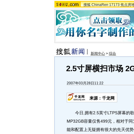
搜狐
ChinaRen
17173
焦点房
新闻中心
>
综合
2.5寸屏横扫市场 2
2007年03月28日11:22
来源：千龙网
今日,拥有2.5英寸LTPS屏幕的
MP32GB容量仅售499元，相对于同为
能和配置上无疑拥有很大的先天优势