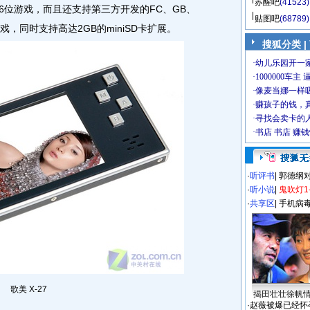
苏醒吧
(41523)
6位游戏，而且还支持第三方开发的FC、GB、
贴图吧
(68789)
戏，同时支持高达2GB的miniSD卡扩展。
搜狐分类
|
·
听评书
|
郭德纲
·
听小说
|
鬼吹灯1
·
共享区
|
手机病
歌美 X-27
揭田壮壮徐帆
·
赵薇被爆已经怀