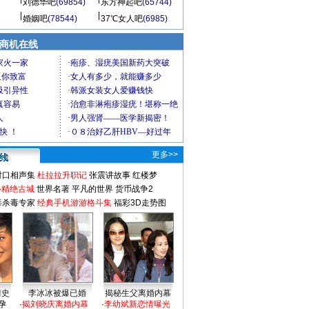
刘德华吧
(69854)
东方神起吧
(65744)
婚姻吧
(78544)
37℃女人吧
(6985)
商机在线
更多>>
对口相声集
杜拉拉升职记
张震讲故事
红楼梦
-精绝古城
世界名著
平凡的世界
货币战争2
毒杀毒专家
经典手机游游格斗集
福彩3D走势图
情史
李冰冰被爆已婚
揭秘生父离婚内幕
孕
·
揭刘晓庆离婚内幕
·
李幼斌新恋情曝光