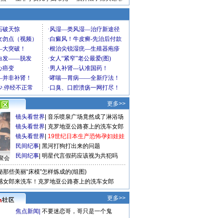
更多>>
镜头看世界
|
音乐喷泉广场竟然成了淋浴场
镜头看世界
|
克罗地亚公路赛上的洗车女郎
镜头看世界
|
19世纪日本生产恐怖孕妇娃娃
民间纪事
|
黑河打狗打出来的问题
民间纪事
|
明星代言假药应该视为共犯吗
聚会
秘那些美丽“床模”怎样炼成的(组图)
感女郎来洗车！克罗地亚公路赛上的洗车女郎
更多>>
焦点新闻
|
不要迷恋哥，哥只是一个鬼