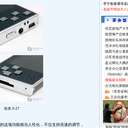
·
李宇春爆遭母逼
·
圣诞节明信片八
茶 余 饭
·
何炅获地产大亨
·
陈慧琳产后恢复
·
殷桃街头休闲装
·
范冰冰红地毯
·
姚晨与老公素
·
日军竟拿战俘
·
盘点网坛大腕
·
美女办公室遭
·
《Nobody》
·
搜狐娱乐招聘
·
台北电玩展靓丽S
·
《变形金刚
·
王岳伦爆李
歌美 X-27
它的这项功能相当人性化，不仅支持语速的调节，
新版“西游”绝