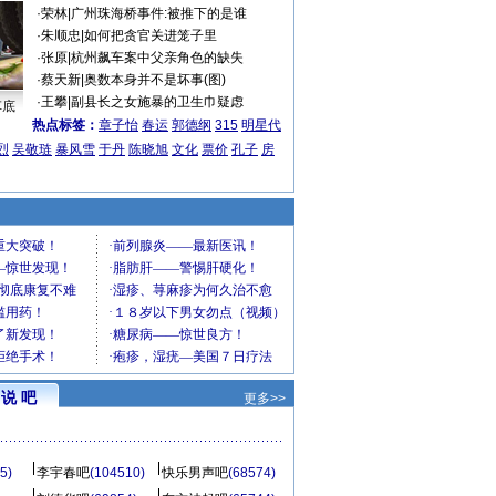
·
荣林
|
广州珠海桥事件:被推下的是谁
·
朱顺忠
|
如何把贪官关进笼子里
·
张原
|
杭州飙车案中父亲角色的缺失
·
蔡天新
|
奥数本身并不是坏事(图)
·
王攀
|
副县长之女施暴的卫生巾疑虑
车底
热点标签：
章子怡
春运
郭德纲
315
明星代
烈
吴敬琏
暴风雪
于丹
陈晓旭
文化
票价
孔子
房
说 吧
更多>>
5)
李宇春吧
(104510)
快乐男声吧
(68574)