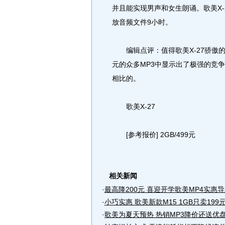
并且能实现男声和女生朗诵。歌美X-2
放音频文件9小时。
编辑点评：值得歌美X-27骄傲的是2.
元的众多MP3中显示出了极强的竞
相比的。
歌美X-27
[参考报价] 2GB/499元
相关新闻
·
最高降200元 喜迎开学歌美MP4实惠导
·
小巧实惠 歌美新款M15 1GB只卖199元
·
歌美为夏天预热 热销MP3降价还送优盘