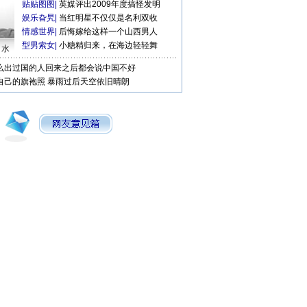
贴贴图图
|
英媒评出2009年度搞怪发明
娱乐旮旯
|
当红明星不仅仅是名利双收
情感世界
|
后悔嫁给这样一个山西男人
型男索女
|
小糖精归来，在海边轻轻舞
口水
么出过国的人回来之后都会说中国不好
自己的旗袍照
暴雨过后天空依旧晴朗