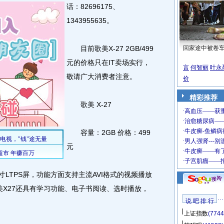
话：82696175、
1343955635。
目前歌美X-27 2GB/499
回家途中被卷
元的价格只在IT卖场实行，
言
何智丽
叶永
敬请广大消费者注意。
价
精彩推荐
歌美 X-27
容量：2GB 价格：499
元
英寸LTPS屏，功能方面支持主流AVI格式的视频播放
美X27还具有学习功能、电子书阅读、选时播放，
说 吧 排 行
上证指数
(7744