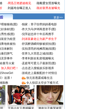
婚
·
周迅王艳婆媳相见
·
陆毅爱女照首曝光
折
·
刘嘉玲自曝正造人
·
陈好新男友被曝光
 后
更多>>
喂猕猴桃(图)
·
独家：章子怡带妈妈看电影
好身材(图)
·
佟大为马伊琍再度牵手(图)
秀性感(图)
·
倪萍赵忠祥十年后再携手
服装皆为租赁
·
刘涛富豪老公为家产求生子
颜乘地铁被拍
·
舒淇醉酒瞬间惨被抓拍(图)
做活体解剖
·
实拍漂亮的地摊西施(组图)
的暴烈脾气
·
世界九大罪恶之城(组图)
遇灵异事件
·
李孝利新欢私密视频曝光
成命案导火索
·
孟庭苇可爱儿子最新照(图)
：加入我们吧！
·
点击进入搜狐娱乐影视库
howGirl
·
游戏史上最般配的十对情侣
2》送票！
·
张元首透露戒毒生活
湘胎教
·
令人惊叹太空步下楼方式
密照
王菲小女儿李嫣曝光
酒井法子痛哭谢罪