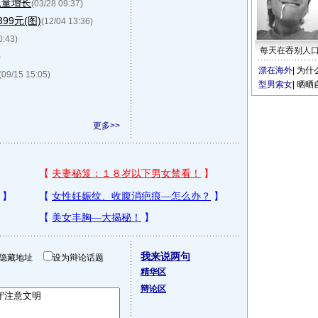
总量增长
(03/28 09:37)
99元(图)
(12/04 13:36)
0:43)
每天在吞别人
)
漂在海外
|
为什
(09/15 15:05)
型男索女
|
晒晒
更多>>
我来说两句
隐藏地址
设为辩论话题
精华区
辩论区