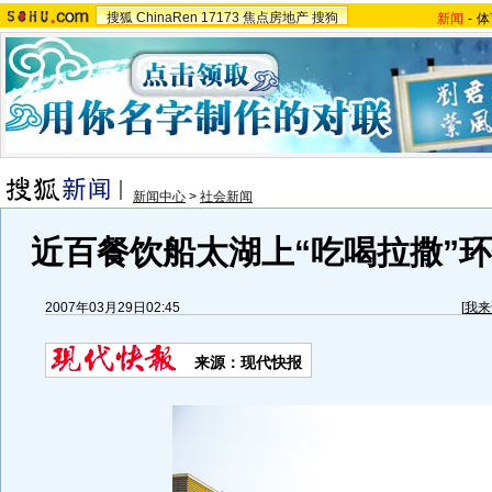
搜狐
ChinaRen
17173
焦点房地产
搜狗
新闻
-
体
新闻中心
>
社会新闻
近百餐饮船太湖上“吃喝拉撒”环
2007年03月29日02:45
[
我来
来源：现代快报