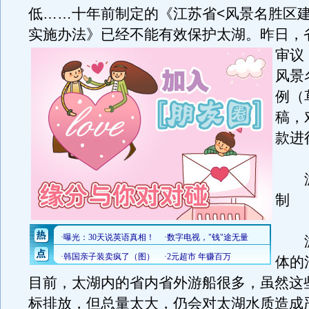
低……十年前制定的《江苏省<风景名胜区建
实施办法》已经不能有效保护太湖。
昨日，
审议
风景
例（
稿，
款进
游
制
游
体的
目前，太湖内的省内省外游船很多，虽然这
标排放，但总量太大，仍会对太湖水质造成