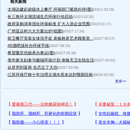
相关新闻
·
太湖边建起超级水上餐厅 环保部门紧急叫停(图)
(03/11 03:19)
·
长三角环太湖流域生态环保行动启动
(03/23 03:35)
·
政府采购清单强化环保标准 扩大入选企业范围
(03/29 01:17)
·
广州亚运村六大方案出炉(组图)
(03/27 17:24)
·
前卫餐厅安装女体洗手盆 老板称是艺术顾客觉...
(03/27 09:27)
·
X5酒吧须补办环保手续
(03/27 08:14)
·
希望重庆也能承办奥运(图)
(03/27 05:39)
·
美作家夫妇参与极端环保计划 体验无卫生纸生活
(03/27 04:02)
·
从贫穷到富裕,生态立了大功
(03/27 03:58)
·
江苏环保厅称十年治理太湖水质未达到预期目标
(08/10 03:38)
更多>>