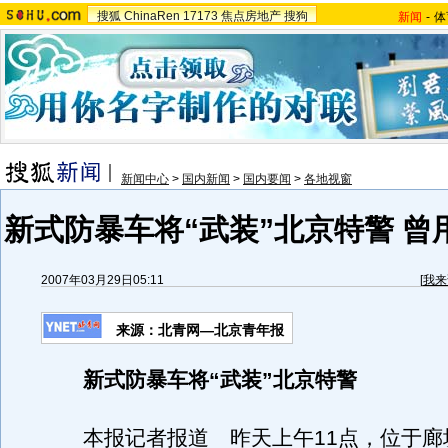
搜狐
ChinaRen
17173
焦点房地产
搜狗
新闻
-
体
新闻中心
>
国内新闻
>
国内要闻
>
各地视窗
新式防暴车将“武装”北京特警 曾
2007年03月29日05:11
[
我来
来源：北青网—北京青年报
新式防暴车将“武装”北京特警
本报记者报道 昨天上午11点，位于廊