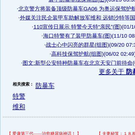
·
北京警方将装备顶级防暴车GA06 为奥运保驾护
·
外媒关注民企装甲车助解放军维和 远销沙特等
·
110宣传日展示 特警今天特“亲民”(图)
(01/1
·
海口特警有了装甲防暴车(图)
(11/10 08
·
战士心中闪亮的群星(组图)
(09/20 07:
·
高科技保驾护航(组图)
(06/02 02:49
·
图文:新型公安特种防暴车在北京天安门前待命
(
更多关于
防
相关搜索：
防暴车
特警
维和