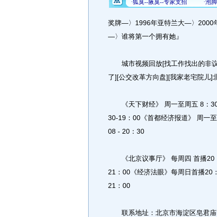
奖牌—〉1996年亚特兰大—〉2000
—〉谁将第一个拥有她』
城市视频回放[找工作找出的非议][
了][公交改革方向盘][我家老宅院儿]北京议事厅[
《天下财经》 周一至周五 8：30 - 9：
30-19：00《首都经济报道》 周一至
08 - 20：30
《北京议事厅》 每周四 首播20：43 
21：00《经济法眼》每周日首播20：30
21：00
联系地址：北京市海淀区皂君庙甲2