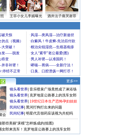
密照
王菲小女儿李嫣曝光
酒井法子痛哭谢罪
更多>>
镜头看世界
|
音乐喷泉广场竟然成了淋浴场
镜头看世界
|
克罗地亚公路赛上的洗车女郎
镜头看世界
|
19世纪日本生产恐怖孕妇娃娃
民间纪事
|
黑河打狗打出来的问题
民间纪事
|
明星代言假药应该视为共犯吗
聚会
秘那些美丽“床模”怎样炼成的(组图)
感女郎来洗车！克罗地亚公路赛上的洗车女郎