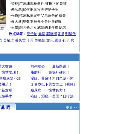
·
荣林
|
广州珠海桥事件:被推下的是谁
·
朱顺忠
|
如何把贪官关进笼子里
·
张原
|
杭州飙车案中父亲角色的缺失
·
蔡天新
|
奥数本身并不是坏事(图)
·
王攀
|
副县长之女施暴的卫生巾疑虑
车底
热点标签：
章子怡
春运
郭德纲
315
明星代
烈
吴敬琏
暴风雪
于丹
陈晓旭
文化
票价
孔子
房
说 吧
更多>>