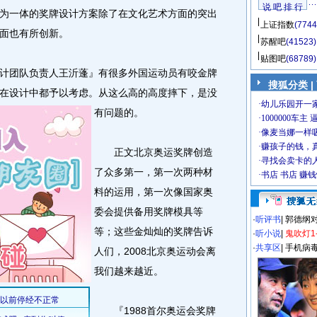
说 吧 排 行
为一体的奖牌设计方案除了在文化艺术方面的突出
上证指数
(7744
面也有所创新。
苏醒吧
(41523)
贴图吧
(68789)
团队负责人王沂蓬』有很多外国运动员有咬金牌
搜狐分类
|
在设计中都予以考虑。
从这么高的高度摔下，是没
有问题的。
正文北京奥运奖牌创造
了众多第一，第一次两种材
料的运用，第一次像国家奥
委会提供备用奖牌模具等
·
听评书
|
郭德纲
等；这些金灿灿的奖牌告诉
·
听小说
|
鬼吹灯1
·
共享区
|
手机病
人们，2008北京奥运动会离
我们越来越近。
『1988首尔奥运会奖牌