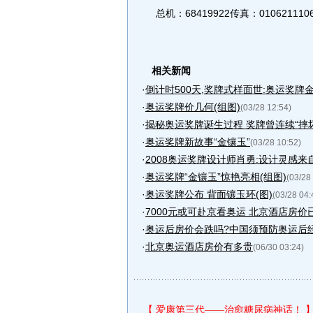
总机：68419922传真：010621
相关新闻
·
倒计时500天,奖牌式样面世:奥运奖牌金
·
奥运奖牌价几何(组图)
(03/28 12:54)
·
揭秘奥运奖牌诞生过程 奖牌曾连续“摔坏”
·
奥运奖牌新故事“金镶玉”
(03/28 10:52)
·
2008奥运奖牌设计师肖勇:设计灵感来自
·
奥运奖牌“金镶玉”惊艳亮相(组图)
(03/28
·
奥运奖牌公布 背面镶玉环(图)
(03/28 04:
·
7000元或可赴京看奥运 北京酒店房价
·
奥运后房价会跌吗?中国须预防奥运后
·
北京奥运酒店房价有多贵
(06/30 03:24)