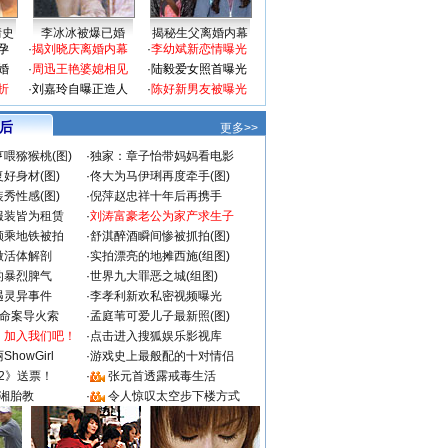
情史
李冰冰被爆已婚
揭秘生父离婚内幕
孕
·
揭刘晓庆离婚内幕
·
李幼斌新恋情曝光
婚
·
周迅王艳婆媳相见
·
陆毅爱女照首曝光
折
·
刘嘉玲自曝正造人
·
陈好新男友被曝光
 后
更多>>
喂猕猴桃(图)
·
独家：章子怡带妈妈看电影
好身材(图)
·
佟大为马伊琍再度牵手(图)
秀性感(图)
·
倪萍赵忠祥十年后再携手
服装皆为租赁
·
刘涛富豪老公为家产求生子
颜乘地铁被拍
·
舒淇醉酒瞬间惨被抓拍(图)
做活体解剖
·
实拍漂亮的地摊西施(组图)
的暴烈脾气
·
世界九大罪恶之城(组图)
遇灵异事件
·
李孝利新欢私密视频曝光
成命案导火索
·
孟庭苇可爱儿子最新照(图)
：加入我们吧！
·
点击进入搜狐娱乐影视库
howGirl
·
游戏史上最般配的十对情侣
2》送票！
·
张元首透露戒毒生活
湘胎教
·
令人惊叹太空步下楼方式