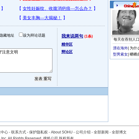
隐藏地址
设为辩论话题
我来说两句
(1条)
每天在吞别人
精华区
漂在海外
|
为什
辩论区
型男索女
|
晒晒
服中心
-
联系方式
-
保护隐私权
-
About SOHU
-
公司介绍
-
全部新闻
-
全部博文
Inc. All Rights Reserved. 搜狐公司
版权所有