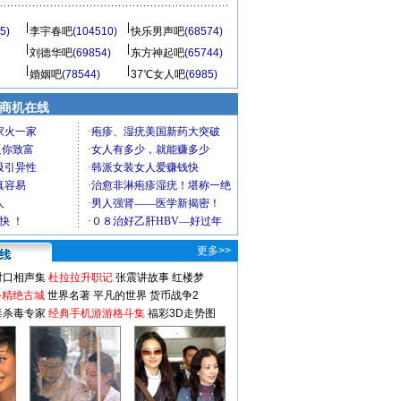
5)
李宇春吧
(104510)
快乐男声吧
(68574)
刘德华吧
(69854)
东方神起吧
(65744)
婚姻吧
(78544)
37℃女人吧
(6985)
商机在线
更多>>
对口相声集
杜拉拉升职记
张震讲故事
红楼梦
-精绝古城
世界名著
平凡的世界
货币战争2
毒杀毒专家
经典手机游游格斗集
福彩3D走势图