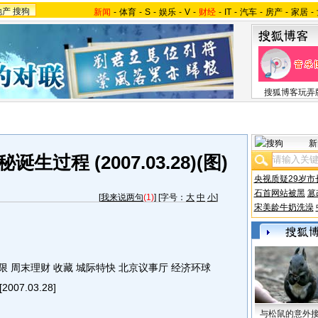
地产
搜狗
新闻
-
体育
-
S
-
娱乐
-
V
-
财经
-
IT
-
汽车
-
房产
-
家居
-
搜狐博客玩弄
新
过程 (2007.03.28)(图)
央视质疑29岁市
石首网站被黑
篡
[
我来说两句
(1)
] [字号：
大
中
小
]
宋美龄牛奶洗澡
 周末理财 收藏 城际特快 北京议事厅 经济环球
7.03.28]
与松鼠的意外