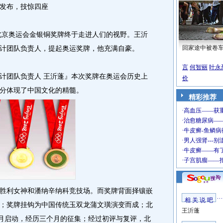
发布，技惊四座
北京奥运会金银铜奖牌终于走进人们的视野。王沂
计团队负责人，提起奥运奖牌，他充满自豪。
回家途中被卷
言
何智丽
叶永
团队负责人 王沂蓬』本次奖牌在奥运会历史上
价
分体现了中国文化的精髓。
精彩推荐
利女神和潘纳辛纳科竞技场。而奖牌背面择镶嵌
相 关 说 吧
；奖牌挂钩为中国传统玉双龙蒲文璜演变而成；北
王沂蓬
1月启动，经历三个月的征集；经过初评与复评，北