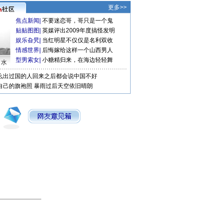
更多>>
焦点新闻
|
不要迷恋哥，哥只是一个鬼
贴贴图图
|
英媒评出2009年度搞怪发明
娱乐旮旯
|
当红明星不仅仅是名利双收
情感世界
|
后悔嫁给这样一个山西男人
型男索女
|
小糖精归来，在海边轻轻舞
口水
么出过国的人回来之后都会说中国不好
自己的旗袍照
暴雨过后天空依旧晴朗