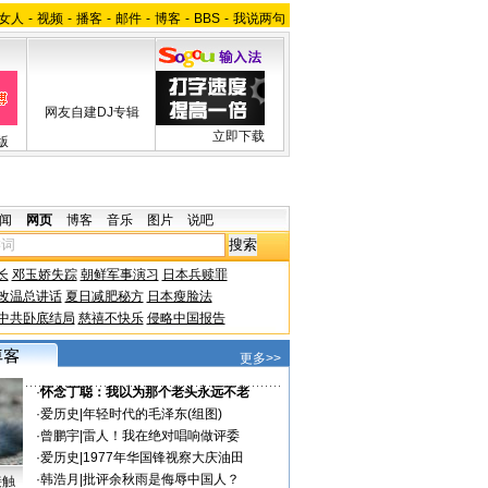
女人
-
视频
-
播客
-
邮件
-
博客
-
BBS
-
我说两句
网友自建DJ专辑
立即下载
版
闻
网页
博客
音乐
图片
说吧
长
邓玉娇失踪
朝鲜军事演习
日本兵赎罪
改温总讲话
夏日减肥秘方
日本瘦脸法
中共卧底结局
慈禧不快乐
侵略中国报告
更多>>
·
怀念丁聪：我以为那个老头永远不老
·
爱历史
|
年轻时代的毛泽东(组图)
·
曾鹏宇
|
雷人！我在绝对唱响做评委
·
爱历史
|
1977年华国锋视察大庆油田
·
韩浩月
|
批评余秋雨是侮辱中国人？
接触