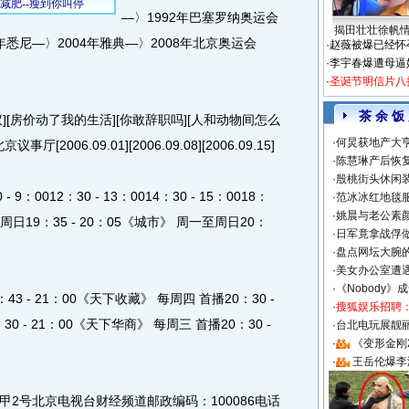
—〉1992年巴塞罗纳奥运会
揭田壮壮徐帆
年悉尼—〉2004年雅典—〉2008年北京奥运会
·
赵薇被爆已经怀
·
李宇春爆遭母逼
·
圣诞节明信片八
茶 余 饭
房价动了我的生活][你敢辞职吗][人和动物间怎么
·
何炅获地产大亨
2006.09.01][2006.09.08][2006.09.15]
·
陈慧琳产后恢复
·
殷桃街头休闲装
0012：30 - 13：0014：30 - 15：0018：
·
范冰冰红地毯
·
姚晨与老公素
周日19：35 - 20：05《城市》 周一至周日20：
·
日军竟拿战俘
·
盘点网坛大腕
·
美女办公室遭
·
《Nobody》
- 21：00《天下收藏》 每周四 首播20：30 -
·
搜狐娱乐招聘
 - 21：00《天下华商》 每周三 首播20：30 -
·
台北电玩展靓丽S
·
《变形金刚
·
王岳伦爆李
号北京电视台财经频道邮政编码：100086电话