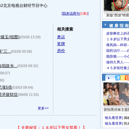
11062北京电视台财经节目中心
[
我来说两句
(1条)
]
新版“西游”绝
健 康 指 南
相关搜索
镶玉(组图)
奥运
(03/28 13:29)
奖牌
房价
三...
(03/28 05:58)
咱故乡...
(03/28 09:32)
 08:07)
40)
已涨5倍
(03/03 09:44)
经济疲软症
(09/09 11:55)
更多>>
抓拍黑丝袜主题
镜头看世界
|
揭
镜头看世界
|
性