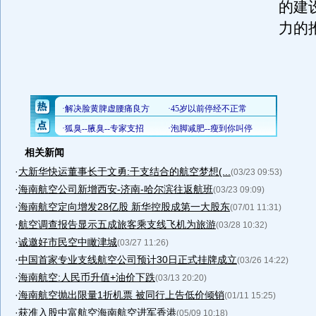
的建
力的
相关新闻
·
大新华快运董事长于文勇:干支结合的航空梦想(...
(03/23 09:53)
·
海南航空公司新增西安-济南-哈尔滨往返航班
(03/23 09:09)
·
海南航空定向增发28亿股 新华控股成第一大股东
(07/01 11:31)
·
航空调查报告显示五成旅客乘支线飞机为旅游
(03/28 10:32)
·
诚邀好市民空中瞰津城
(03/27 11:26)
·
中国首家专业支线航空公司预计30日正式挂牌成立
(03/26 14:22)
·
海南航空:人民币升值+油价下跌
(03/13 20:20)
·
海南航空抛出限量1折机票 被同行上告低价倾销
(01/11 15:25)
·
获准入股中富航空海南航空进军香港
(05/09 10:18)