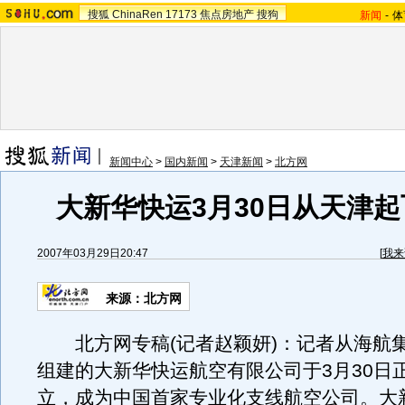
搜狐
ChinaRen
17173
焦点房地产
搜狗
新闻
-
体
新闻中心
>
国内新闻
>
天津新闻
>
北方网
大新华快运3月30日从天津起
2007年03月29日20:47
[
我来
来源：北方网
北方网专稿(记者赵颖妍)：记者从海航
组建的大新华快运航空有限公司于3月30日
立，成为中国首家专业化支线航空公司。大