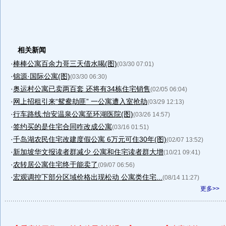
相关新闻
·
棒棒公寓百余力哥三天借水喝(图)
(03/30 07:01)
·
锦源·国际公寓(图)
(03/30 06:30)
·
奥运村公寓已卖两百套 还将有34栋住宅销售
(02/05 06:04)
·
网上招租引来“鸳鸯劫匪” 一公寓遭入室抢劫
(03/29 12:13)
·
行车路线:怡安温泉公寓至环湖医院(图)
(03/26 14:57)
·
签约买的是住宅合同咋改成公寓
(03/16 01:51)
·
千岛湖农民住宅改建度假公寓 6万元可住30年(图)
(02/07 13:52)
·
新加坡华文报读者群减少 公寓和住宅读者群大增
(10/21 09:41)
·
农转居公寓住宅终于能卖了
(09/07 06:56)
·
宏观调控下部分区域价格出现松动 公寓类住宅...
(08/14 11:27)
更多>>