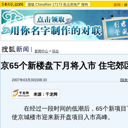
搜狐
ChinaRen
17173
焦点房地产
搜狗
新闻
-
体
新闻中心
>
综合
京65个新楼盘下月将入市 住宅郊
2007年03月30日08:33
[
我来
来源：千龙网
在经过一段时间的低潮后，65个新项目
使京城楼市迎来新开盘项目入市高峰。