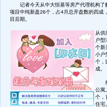
记者今天从中大恒基等房产代理机构了解
项目中纯新盘26个，占4月总开盘数的四成
目后期。
从供
户型
个新
小户
个，
成。
纯
公寓
个，
住宅