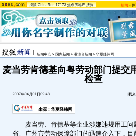
搜狐
ChinaRen
17173
焦点房地产
搜狗
新闻
-
体
新闻中心
>
国内新闻
>
港澳台新闻
>
华夏经纬网
麦当劳肯德基向粤劳动部门提交
检查
2007年04月01日09:48
[
我来
来源：华夏经纬网
麦当劳、肯德基等企业涉嫌违规用工问
省、广州市劳动保障部门的迅速介入下，目