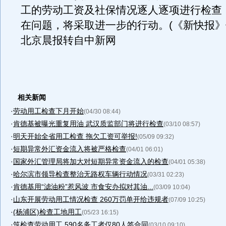
工的劳动工资及社保情况逐人逐项进行检查
在问题，将采取进一步的行动。(《新快报》
北京晨报转自中新网
相关新闻
·
劳动用工检查下月开始
(04/30 08:44)
·
肯德基被曝光重复用油 武汉质监部门将进行检查
(03/10 08:57)
·
明天开始全省用工检查 拖欠工资可举报!
(05/09 09:32)
·
短期异常外汇资金流入将被严格检查
(04/01 06:01)
·
国家外汇管理局将加大对短期异常资金流入的检查
(04/01 05:38)
·
哈尔滨市领导检查整治无路权车辆行动情况
(03/31 02:23)
·
肯德基用“滤油粉”惹风波 市食安办拟对其油...
(03/09 10:04)
·
山东开展劳动用工情况检查 260万罚单开给违规者
(07/09 10:25)
·
(杨浦区)检查工地用工
(05/23 16:15)
·
筑检查劳动用工 590名务工者仅80人签合同
(03/10 09:10)