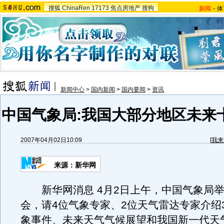
搜狐
ChinaRen
17173
焦点房地产
搜狗
新闻
-
体
新闻中心
>
国内新闻
>
国内要闻
>
资讯
中国气象局:我国大部分地区未来
2007年04月02日10:09
[
我来
来源：新华网
新华网消息 4月2日上午，中国气象局举
会，请4位气象专家、2位天气雷达专家介绍
象事件、未来天气气候展望和我国新一代天