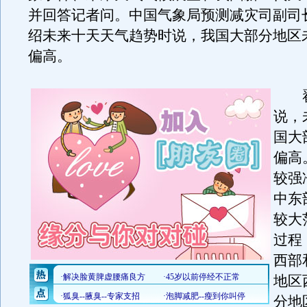
并回答记者问。中国气象局预测减灾司副司
绍未来十天天气趋势时说，我国大部分地区
偏高。
翟
说，
国大
偏高
较强
中东
较大
过程
西部
地区
分地