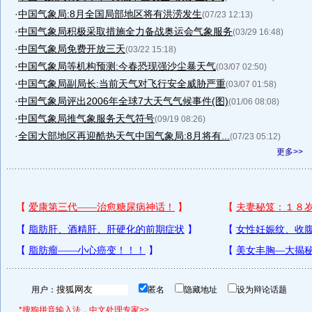
·
中国气象局:8月全国局部地区将有洪涝发生
(07/23 12:13)
·
中国气象局积极采取措施全力备战奥运会气象服务
(03/29 16:48)
·
中国气象局免费开放三天
(03/22 15:18)
·
中国气象局等机构预测:今春恐现强沙尘暴天气
(03/07 02:50)
·
中国气象局副局长:当前天气对飞行安全威胁严重
(03/07 01:58)
·
中国气象局评出2006年全球7大天气气候事件(图)
(01/06 08:08)
·
中国气象局推气象服务天气符号
(09/19 08:26)
·
全国大部地区再迎酷热天气中国气象局:8月将有...
(07/23 05:12)
更多>>
用户：
匿名
隐藏地址
设为辩论话题
*搜狗拼音输入法，中文处理专家>>