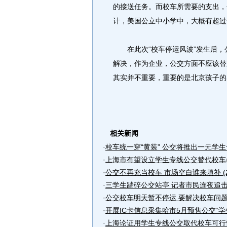
的接送任务。而校车所需要的支出，
计，美国公立中小学中，大概有超过
在此次“校车停运风波”发生后，公
解决，作为企业，公交方面不应该替
其实并不重要，重要的是北京孩子的
相关新闻
·
校车统一穿“黄装” 公交将推出一元学生专
·
上海市有望设立学生专线公交替代校车
·
公交不再充当校车 市场空白谁来填补 (2007
·
三学生踹碎公交站亭 记者市民连夜追击报
·
公交校车明天暂不停运 要解决校车问
·
开展IC卡信息采集哈市5月预售公交“学
·
上海论证用学生专线公交取代校车可行