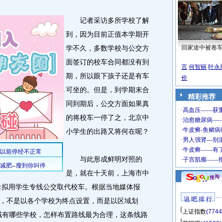
记者采访多所学校了解
到，因为目前正值本学期开
学不久，多数学校与公交方
回家途中被卷
面签订的校车合同都没有到
言
何智丽
叶永
期，所以眼下孩子还是有车
价
可坐的。但是，到学期末合
精彩推荐
同到期后，公交方面如果真
的将校车一停了之，北京中
小学生的出路又将何在呢？
与此形成鲜明对照的
是，就在十天前，上海市中
:拟用学生专线公交取代校车。根据当地媒体报
说 吧 排 行
，不是以各个学校为终点设置，而是以区域划
上证指数
(7744
域有哪些学校，怎样布置路线最为合理，这条线路