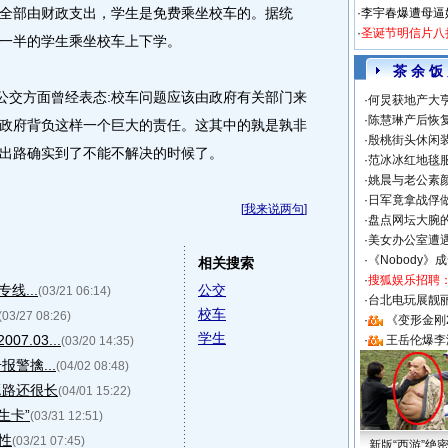
全部由财政支出，学生是免费乘坐校车的。据统
·
李宇春爆遭母逼
·
圣诞节明信片八
一半的学生乘坐校车上下学。
茶 余 饭
交方面曾经表态:校车问题应该由政府有关部门来
·
何炅获地产大亨
·
陈慧琳产后恢复
政府背负这样一个巨大的责任。这其中的孰是孰非
·
殷桃街头休闲装
出路确实到了不能不解决的时候了。
·
范冰冰红地毯
·
姚晨与老公素
·
日军竟拿战俘
[
我来说两句
]
·
盘点网坛大腕
·
美女办公室遭
·
《Nobody》
相关搜索
·
搜狐娱乐招聘
线...
公交
(03/21 06:14)
·
台北电玩展靓丽S
校车
(03/27 08:26)
·
《变形金刚
学生
.03...
·
王岳伦爆李
(03/20 14:35)
警擒...
(04/02 08:48)
题路还很长
(04/01 15:22)
生卡”
(03/31 12:51)
性
(03/21 07:45)
新版“西游”绝