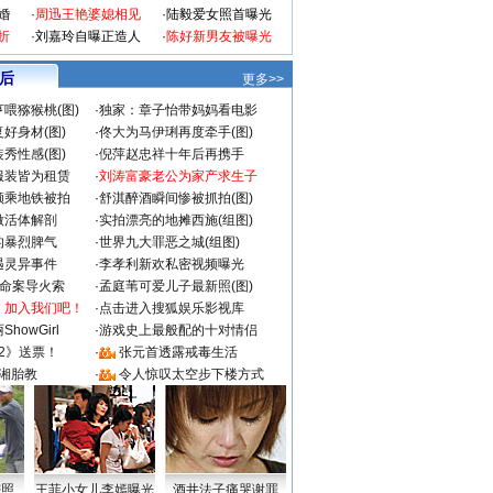
婚
·
周迅王艳婆媳相见
·
陆毅爱女照首曝光
折
·
刘嘉玲自曝正造人
·
陈好新男友被曝光
 后
更多>>
喂猕猴桃(图)
·
独家：章子怡带妈妈看电影
好身材(图)
·
佟大为马伊琍再度牵手(图)
秀性感(图)
·
倪萍赵忠祥十年后再携手
服装皆为租赁
·
刘涛富豪老公为家产求生子
颜乘地铁被拍
·
舒淇醉酒瞬间惨被抓拍(图)
做活体解剖
·
实拍漂亮的地摊西施(组图)
的暴烈脾气
·
世界九大罪恶之城(组图)
遇灵异事件
·
李孝利新欢私密视频曝光
成命案导火索
·
孟庭苇可爱儿子最新照(图)
：加入我们吧！
·
点击进入搜狐娱乐影视库
howGirl
·
游戏史上最般配的十对情侣
2》送票！
·
张元首透露戒毒生活
湘胎教
·
令人惊叹太空步下楼方式
密照
王菲小女儿李嫣曝光
酒井法子痛哭谢罪