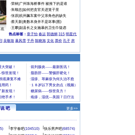
·
荣林
|
广州珠海桥事件:被推下的是谁
·
朱顺忠
|
如何把贪官关进笼子里
·
张原
|
杭州飙车案中父亲角色的缺失
·
蔡天新
|
奥数本身并不是坏事(图)
·
王攀
|
副县长之女施暴的卫生巾疑虑
车底
热点标签：
章子怡
春运
郭德纲
315
明星代
烈
吴敬琏
暴风雪
于丹
陈晓旭
文化
票价
孔子
房
说 吧
更多>>
5)
李宇春吧
(104510)
快乐男声吧
(68574)