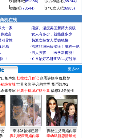
刘德华吧
(69854)
东方神起吧
(65744)
婚姻吧
(78544)
37℃女人吧
(6985)
商机在线
更多>>
对口相声集
杜拉拉升职记
张震讲故事
红楼梦
-精绝古城
世界名著
平凡的世界
货币战争2
毒杀毒专家
经典手机游游格斗集
福彩3D走势图
情史
李冰冰被爆已婚
揭秘生父离婚内幕
孕
·
揭刘晓庆离婚内幕
·
李幼斌新恋情曝光