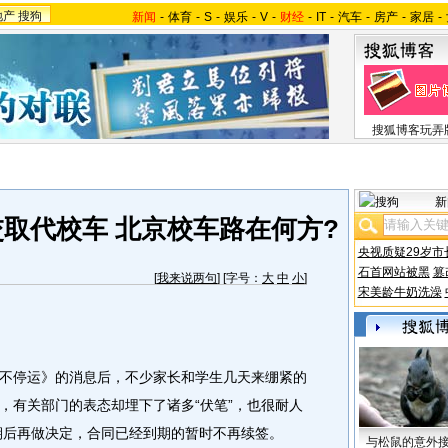
地产
搜狗
新闻
-
体育
-
S
-
娱乐
-
V
-
财经
-
IT
-
汽车
-
房产
-
家居
-
搜狐博客玩弄
新
取代校车 北京校车路在何方?
央视质疑29岁市
石首网站被黑
篡
[
我来说两句
] [字号：
大
中
小
]
宋美龄牛奶洗澡
停运》的消息后，不少家长和学生几天来绷紧的
，有关部门的表态却埋下了诸多“伏笔”，也很耐人
期后再做决定，合同已经到期的暂时不再续签。
与松鼠的意外