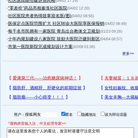
·
社区医院能否建进居民楼
(04/02 17:29)
·
“零差价”药品亮相秦淮社区医院
(04/02 12:20)
·
社区医院患者热情鼓掌迎名医(图)
(04/02 08:56)
·
医保定点医院范围扩大 社区转诊大医院享医保报销
(04/02 08:49)
·
每千名市民拥有一家医院 青岛出台教体文卫规划
(01/23 09:26)
·
十年内规划建设八家医院 鼓励大医院迁建到新区
(04/04 06:57)
·
市第一医院新院完成规划设计方案
(02/08 01:06)
更多>>
用户：
匿名
隐藏地址
设为辩论话题
*搜狗拼音输入法，中文处理专家>>