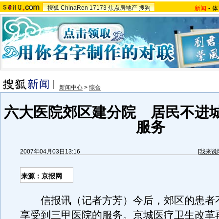
搜狐
ChinaRen
17173
焦点房地产
搜狗
新闻
-
体
新闻中心
>
综合
六大医院郊区建分院 居民不进
服务
2007年04月03日13:16
[
我来说
来源：京报网
信报讯（记者方芳）今后，郊区的患者
享受到三甲医院的服务。京城医疗卫生改革