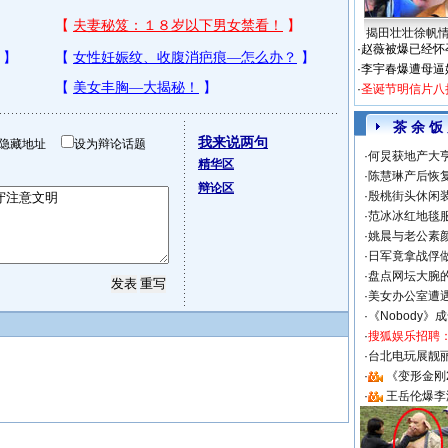
揭田壮壮徐帆
·
赵薇被爆已经怀
·
李宇春爆遭母逼
·
圣诞节明信片八
茶 余 饭
我来说两句
隐藏地址
设为辩论话题
·
何炅获地产大亨
精华区
·
陈慧琳产后恢复
辩论区
·
殷桃街头休闲装
·
范冰冰红地毯
·
姚晨与老公素
·
日军竟拿战俘
·
盘点网坛大腕
·
美女办公室遭
·
《Nobody》
·
搜狐娱乐招聘
·
台北电玩展靓丽S
·
《变形金刚
·
王岳伦爆李