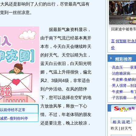
大风还是影响到了人们的出行，尽管最高气温有
感觉到一丝丝凉意。
据最新气象资料显示，
回家途中被卷
由于南下气流已经基本离开
言
何智丽
叶永
本市，今天白天会继续昨天
价
的好天气。天空以晴为主，
精彩推荐
蓝天白云依旧，白天阳光明
媚，气温上升得很快，偏北
风2、3级间4级，非常适合
到户外活动。在风的陪伴
下，您可以选择在空旷的地
方放放风筝，释放一下心
情。不过，年老体弱的朋友
相 关 说 吧
还是要注意，晚上比较凉，
昨天
|
好天气