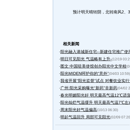
预计明天晴转阴，北转南风2、3级
相关新闻
·
阳光融入港城新住宅--新建住宅推广使用
·
明日可见阳光 气温略有上升-
(12/19 03:2
·
图文:中国驻美使馆创办阳光中文学校
(0
·
阳光MIDEN呵护你的“意外”
(04/03 10:59)
·
我省开展“阳光监督”试点 对餐饮业实
·
广州:阳光采购曝光“新药”非新药
(04/02 
·
春光明媚阳光好 明天最高气温12℃适
·
阳光灿烂气温缓升 明天最高气温7℃左
·
周末阳光好气温偏高
(10/13 06:30)
·
明起气温回升 局部可见阳光
(02/09 07:20