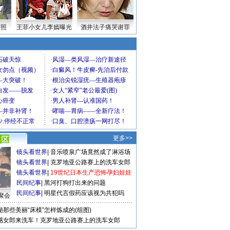
密照
王菲小女儿李嫣曝光
酒井法子痛哭谢罪
更多>>
镜头看世界
|
音乐喷泉广场竟然成了淋浴场
镜头看世界
|
克罗地亚公路赛上的洗车女郎
镜头看世界
|
19世纪日本生产恐怖孕妇娃娃
民间纪事
|
黑河打狗打出来的问题
民间纪事
|
明星代言假药应该视为共犯吗
聚会
秘那些美丽“床模”怎样炼成的(组图)
感女郎来洗车！克罗地亚公路赛上的洗车女郎