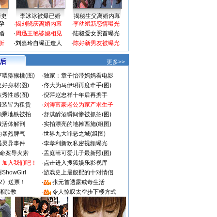
情史
李冰冰被爆已婚
揭秘生父离婚内幕
孕
·
揭刘晓庆离婚内幕
·
李幼斌新恋情曝光
婚
·
周迅王艳婆媳相见
·
陆毅爱女照首曝光
折
·
刘嘉玲自曝正造人
·
陈好新男友被曝光
 后
更多>>
喂猕猴桃(图)
·
独家：章子怡带妈妈看电影
好身材(图)
·
佟大为马伊琍再度牵手(图)
秀性感(图)
·
倪萍赵忠祥十年后再携手
服装皆为租赁
·
刘涛富豪老公为家产求生子
颜乘地铁被拍
·
舒淇醉酒瞬间惨被抓拍(图)
做活体解剖
·
实拍漂亮的地摊西施(组图)
的暴烈脾气
·
世界九大罪恶之城(组图)
遇灵异事件
·
李孝利新欢私密视频曝光
成命案导火索
·
孟庭苇可爱儿子最新照(图)
：加入我们吧！
·
点击进入搜狐娱乐影视库
howGirl
·
游戏史上最般配的十对情侣
2》送票！
·
张元首透露戒毒生活
湘胎教
·
令人惊叹太空步下楼方式