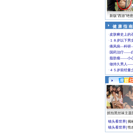
新版“西游”绝
健 康 指 南
抓拍黑丝袜主题
镜头看世界
|
揭
镜头看世界
|
性