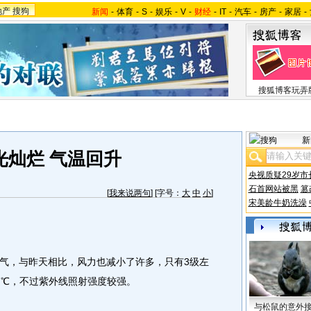
地产
搜狗
新闻
-
体育
-
S
-
娱乐
-
V
-
财经
-
IT
-
汽车
-
房产
-
家居
-
搜狐博客玩弄
新
光灿烂 气温回升
央视质疑29岁市
石首网站被黑
篡
[
我来说两句
] [字号：
大
中
小
]
宋美龄牛奶洗澡
，与昨天相比，风力也减小了许多，只有3级左
7℃，不过紫外线照射强度较强。
与松鼠的意外