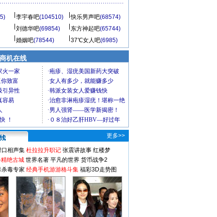
5)
李宇春吧
(104510)
快乐男声吧
(68574)
刘德华吧
(69854)
东方神起吧
(65744)
婚姻吧
(78544)
37℃女人吧
(6985)
商机在线
更多>>
对口相声集
杜拉拉升职记
张震讲故事
红楼梦
-精绝古城
世界名著
平凡的世界
货币战争2
毒杀毒专家
经典手机游游格斗集
福彩3D走势图