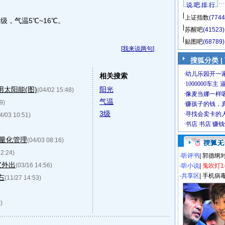
说 吧 排 行
上证指数
(7744
，气温5℃~16℃。
苏醒吧
(41523)
贴图吧
(68789)
[
我来说两句
]
搜狐分类
|
相关搜索
太阳能(图)
阳光
(04/02 15:48)
气温
9)
3级
4/03 10:51)
行量化管理
(04/03 08:16)
22:24)
·
听评书
|
郭德纲
宜外出
(03/16 14:56)
·
听小说
|
鬼吹灯1
·
共享区
|
手机病
右
(11/27 14:53)
)