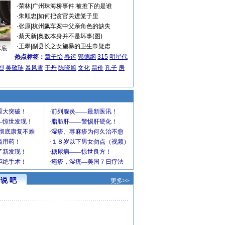
·
荣林
|
广州珠海桥事件:被推下的是谁
·
朱顺忠
|
如何把贪官关进笼子里
·
张原
|
杭州飙车案中父亲角色的缺失
·
蔡天新
|
奥数本身并不是坏事(图)
·
王攀
|
副县长之女施暴的卫生巾疑虑
车底
热点标签：
章子怡
春运
郭德纲
315
明星代
烈
吴敬琏
暴风雪
于丹
陈晓旭
文化
票价
孔子
房
说 吧
更多>>