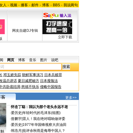
女人
-
视频
-
播客
-
邮件
-
博客
-
BBS
-
我说两句
网友自建DJ专辑
立即下载
版
闻
网页
博客
音乐
图片
说吧
长
邓玉娇失踪
朝鲜军事演习
日本兵赎罪
改温总讲话
夏日减肥秘方
日本瘦脸法
中共卧底结局
慈禧不快乐
侵略中国报告
更多>>
·
怀念丁聪：我以为那个老头永远不老
·
爱历史
|
年轻时代的毛泽东(组图)
·
曾鹏宇
|
雷人！我在绝对唱响做评委
·
爱历史
|
1977年华国锋视察大庆油田
·
韩浩月
|
批评余秋雨是侮辱中国人？
接触