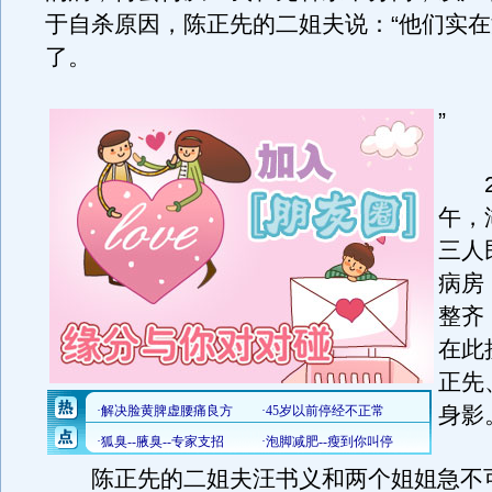
于自杀原因，陈正先的二姐夫说：“他们实
了。
”
2月
午，
三人
病房
整齐
在此
正先
身影
陈正先的二姐夫汪书义和两个姐姐急不