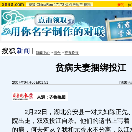
搜狐
ChinaRen
17173
焦点房地产
搜狗
新闻
-
体
新闻中心
>
综合
>
齐鲁晚报
贫病夫妻捆绑投江
2007年04月06日01:51
[
我来说
来源：齐鲁晚报
2月22日，湖北公安县一对夫妇陈正先
院出走，双双投江自杀。他们的遗书上写着
的病，何去何从？我和元香永不分离，以江