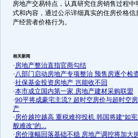
房地产交易特点，认真研究住房销售过程中
式和内容，通过公示详细真实的住房价格信
产经营者价格行为。
相关新闻
·
房地产整治直指官商勾结
·
八部门启动房地产专项整治 预售房逐个检
·
社保基金投资房地产 岂能收不回
·
本市成立国内第一家 房地产建材采购联盟
·
90平将成豪宅主流? 超时空房价与超时空
产
·
房价越控越高 重税难抑投机 韩国将建“如宪
般难改”的...
·
房价涨幅回落基础不稳 房地产调控将加大