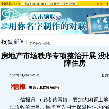
搜狐
ChinaRen
17173
焦点房地产
搜狗
新闻
-
体
新闻中心
>
综合
房地产市场秩序专项整治开展 没
障住房
2007年04月07日01:21
[
我来
来源：北京娱乐信报
信报讯 （记者蔡雪婧）要加大闲置土地
法没收的土地，应当首先用于保障性住房的