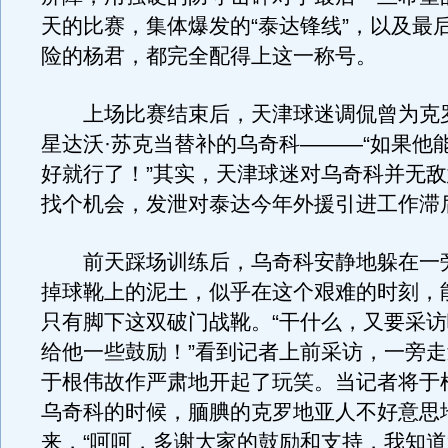
天的比赛，集体爆发的“泰达锋线”，以及最
险的杨君，都完全配得上这一称号。
上场比赛结束后，天津球迷调侃曾为克
星达沃·苏克当替补的乌奇科———“如果他
好就行了！”其实，天津球迷对乌奇科并无
找个机会，发泄对泰达今年外援引进工作滞
前天踩场训练后，乌奇科安静地躲在一
掉球靴上的泥土，似乎在这个艰难的时刻，
只有脚下这双破门战靴。“干什么，又要采
给他一些鼓励！”看到记者上前采访，一旁
于根伟故作严肃地开起了玩笑。当记者将于
乌奇科的时候，腼腆的克罗地亚人不好意思
来，“呵呵，多谢大家的鼓励和支持，我知