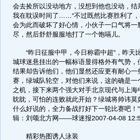
会去捡所以没动地方，没想到他也没动，结
我在耽误时间了……”不过既然比赛胜利了
会为此而破坏了好心情，小伙子一口气将一
尽，然后舒舒服服地打了一个饱嗝儿。
“昨日征服中甲，今日称霸中超”，昨天
城球迷悬挂出的一幅标语显得格外有气势，
结果却告诉他们，他们显然还应更有耐心一
赛，绿城队轮空，对他们来说，这的确是一
之机，接下来两个强大对手北京现代与上海
眈眈，可怕的连败就此开始？绿城将帅讳莫
什么好说的，全力备战打好下一轮比赛吧！”
辑：刘颂北方网——球迷报2007-04-08 12:5
精彩热图诱人泳装