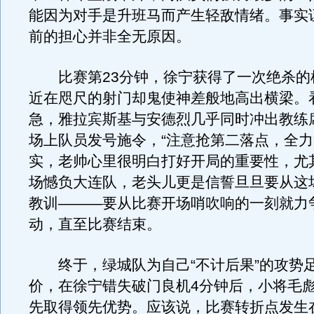
能因为对手是升班马而产生轻敌情绪。事实
前的担心并非全无原因。
比赛第23分钟，徐宁获得了一次绝杀的
近在咫尺的射门却鬼使神差般地高出横梁。
急，雅拉宾斯基与安德烈几乎同时冲出教练
场上队员发号施令，“注意抢第二落点，全力
实，老帅心里很明白打好开局的重要性，尤
场憾负大连队，老头儿更是信誓旦旦要从这
教训———要从比赛开场哨吹响的一刻就力
动，直至比赛结束。
终于，绿城队为自己“不计后果”的攻势
价，在徐宁错失破门良机4分钟后，小将毛
先取得领先优势。应该说，比赛转折点发生在