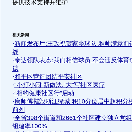
提供技术支持并维护
相关新闻
·
新闻发布厅:王政祝贺家乡球队 雅帅满意前
线
·
泰达领队表态:我们相信球员 不会违反体育
德
·
和平区营造团结平安社区
·
“小打小闹”新做法,“大”写社区医疗
·
“相约健康社区行”启动
·
康师傅摧毁浙江绿城 积10分位居中超积分
前列
·
全省398个街道和2661个社区建立独立党
组建率100%