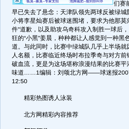
们赛
早已失去了悬念：天津队领先两球反被绿城
小将李星灿赛后被球迷围堵，要求为他那莫
件”道歉，以及助攻乌奇科攻入制胜一球后
狂的“小黑”姜晨，种种都让人感觉到一种黑
道。与此同时，比赛中绿城队几乎上半场就
人名额，比赛临近终场时布拉季奇与对方前
破血流，更是为这场堪称浪漫结果的比赛平
味道……1编辑：刘颂北方网——球迷报2007-
12:50
精彩热图诱人泳装
北方网精彩内容推荐