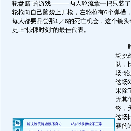
轮盘赌”的游戏———两人轮流拿一把只装
轮枪向自己脑袋上开枪，左轮枪有6个弹槽
每人都要品尝那1／6的死亡机会，这个镜头
史上“惊悚时刻”的最佳代表。
昨
场挑
队，
场“
这场
果除
无其
终，
这场
赛的