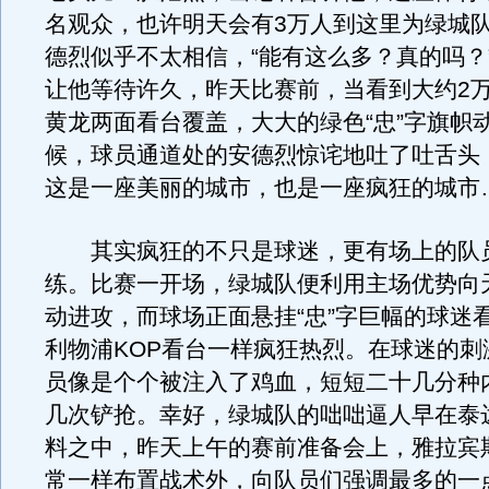
名观众，也许明天会有3万人到这里为绿城
德烈似乎不太相信，“能有这么多？真的吗？
让他等待许久，昨天比赛前，当看到大约2
黄龙两面看台覆盖，大大的绿色“忠”字旗帜
候，球员通道处的安德烈惊诧地吐了吐舌头，“
这是一座美丽的城市，也是一座疯狂的城市
其实疯狂的不只是球迷，更有场上的队
练。比赛一开场，绿城队便利用主场优势向
动进攻，而球场正面悬挂“忠”字巨幅的球迷
利物浦KOP看台一样疯狂热烈。在球迷的刺
员像是个个被注入了鸡血，短短二十几分种
几次铲抢。幸好，绿城队的咄咄逼人早在泰
料之中，昨天上午的赛前准备会上，雅拉宾
常一样布置战术外，向队员们强调最多的一