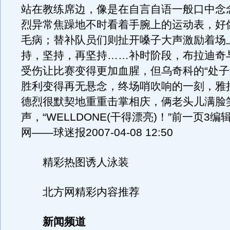
站在教练席边，像是在自言自语一般口中念
烈异常焦躁地不时看着手腕上的运动表，好
毛病；替补队员们则扯开嗓子大声激励着场
持，坚持，再坚持……补时阶段，布拉迪奇
受伤让比赛变得更加血腥，但乌奇科的“处子
胜利变得再无悬念，终场哨吹响的一刻，雅
德烈很默契地重重击掌相庆，俩老头儿满脸
声，“WELLDONE(干得漂亮)！”前一页3
网——球迷报2007-04-08 12:50
精彩热图诱人泳装
北方网精彩内容推荐
新闻频道