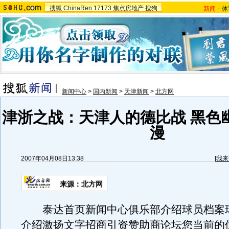
搜狐
ChinaRen
17173
焦点房地产
搜狗
新闻
-
体
新闻中心
>
国内新闻
>
天津新闻
>
北方网
津浙之战：天津人的德比战 黑色
漫
2007年04月08日13:38
[
我来
来源：北方网
泰达首页新闻中心俱乐部介绍球员档案
介绍激扬文字招商引资赞助商论坛您当前的