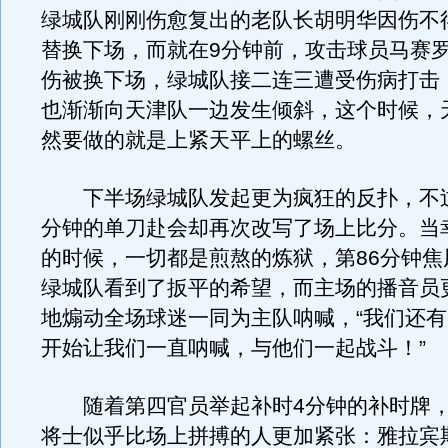
绿城队刚刚伤愈复出的老队长胡明华因伤不
替换下场，而就在9分钟前，攻击球员马赛
伤被换下场，绿城队接二连三遭受伤病打击
也渐渐向天津队一边发生倾斜，这个时候，
然要做的就是上紧天平上的螺丝。
下半场绿城队发起更为疯狂的反扑，不过
分钟的单刀赴会却再次改写了场上比分。当
的时候，一切都是煎熬的炼狱，第86分钟焦
绿城队看到了扳平的希望，而主场的播音员
地煽动全场球迷一同为主队呐喊，“我们还
开始让我们一直呐喊，与他们一起战斗！”
随着第四官员举起补时4分钟的补时牌，
将士似乎比场上拼搏的人更加紧张：雅拉宾