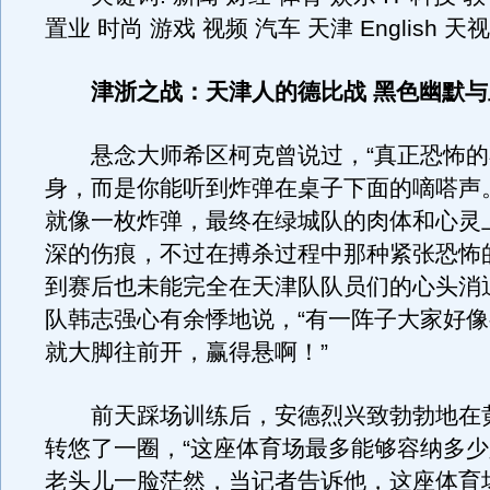
置业 时尚 游戏 视频 汽车 天津 English 
津浙之战：天津人的德比战 黑色幽默
悬念大师希区柯克曾说过，“真正恐怖的
身，而是你能听到炸弹在桌子下面的嘀嗒声
就像一枚炸弹，最终在绿城队的肉体和心灵
深的伤痕，不过在搏杀过程中那种紧张恐怖
到赛后也未能完全在天津队队员们的心头消
队韩志强心有余悸地说，“有一阵子大家好
就大脚往前开，赢得悬啊！”
前天踩场训练后，安德烈兴致勃勃地在
转悠了一圈，“这座体育场最多能够容纳多少
老头儿一脸茫然，当记者告诉他，这座体育