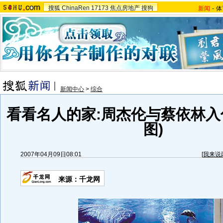
搜狐
ChinaRen
17173
焦点房地产
搜狗
新闻
-
体
新闻中心
>
综合
看看名人的家:周杰伦与蔡依林入
图)
2007年04月09日08:01
[
我来说
来源：千龙网