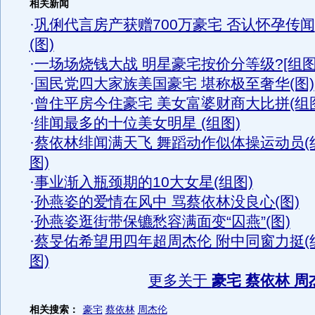
相关新闻
·
巩俐代言房产获赠700万豪宅 否认怀孕传闻
(图)
·
一场场烧钱大战 明星豪宅按价分等级?[组图
·
国民党四大家族美国豪宅 堪称极至奢华(图)
·
曾住平房今住豪宅 美女富婆财商大比拼(组
·
绯闻最多的十位美女明星 (组图)
·
蔡依林绯闻满天飞 舞蹈动作似体操运动员(
图)
·
事业渐入瓶颈期的10大女星(组图)
·
孙燕姿的爱情在风中 骂蔡依林没良心(图)
·
孙燕姿逛街带保镳愁容满面变“囚燕”(图)
·
蔡旻佑希望用四年超周杰伦 附中同窗力挺(
图)
更多关于
豪宅 蔡依林 周
相关搜索：
豪宅
蔡依林
周杰伦