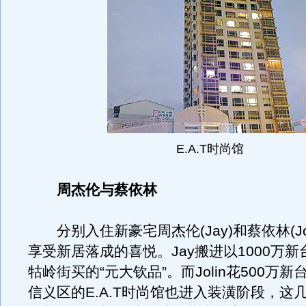
E.A.T时尚馆
周杰伦与蔡依林
分别入住新豪宅周杰伦(Jay)和蔡依林(Jol
享受新居落成的喜悦。Jay搬进以1000万
牯岭街买的“元大钦品”。而Jolin花500万
信义区的E.A.T时尚馆也进入装潢阶段，这