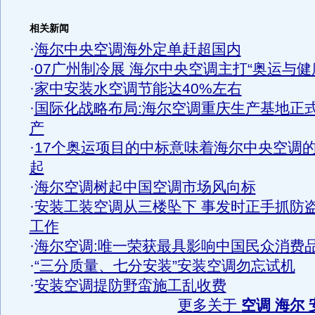
相关新闻
·
海尔中央空调海外定单赶超国内
·
07广州制冷展 海尔中央空调主打“奥运与健
·
家中安装水空调节能达40%左右
·
国际化战略布局:海尔空调重庆生产基地正
产
·
17个奥运项目的中标意味着海尔中央空调
起
·
海尔空调树起中国空调市场风向标
·
安装工装空调从三楼坠下 事发时正手抓防
工作
·
海尔空调:唯一荣获最具影响中国民众消费
·
“三分质量、七分安装”安装空调勿忘试机
·
安装空调提防野蛮施工乱收费
更多关于
空调 海尔 