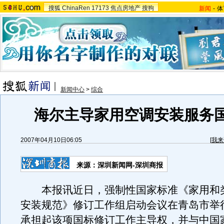
搜狐
ChinaRen
17173
焦点房地产
搜狗
新闻
-
体
新闻中心
>
综合
海尔主导家用空调安装服务
2007年04月10日06:05
[
我来
来源：深圳新闻网-深圳商报
本报讯近日，强制性国家标准《家用和
安装规范》修订工作组启动会议在青岛市举
承担起该项国标修订工作主导权，并与中国