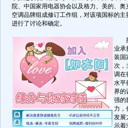
院、中国家用电器协会以及格力、美的、奥克
空调品牌组成修订工作组，对该项国标的主
进行了讨论和确定。
据
业承
装国
次，
调在
水平
界的
强的
力，
发展
示着