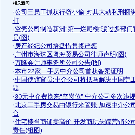
相关新闻
·
公司三员工抓获行窃小偷 对其大动私刑捆
打
·
空壳公司制造新洲“第一烂尾楼”骗过多部门
员(图)
·
房产经纪公司捂盘惜售将严惩
·
广州市海珠区粤海贸易公司律师声明(图)
·
万隆会计师事务所公司公告(图)
·
本市22家二手房中介公司首获备案证明
·
中国使馆官员:中介公司将抵马解决中国劳
题
·
30元中介费换来“空岗位” 中介公司多次违
·
北京二手房交易由银行来管账 加速中介公
合
·
住宅楼当商铺卖高价 开发商玩失踪营销公
责任(组图)