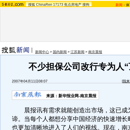
搜狐
ChinaRen
17173
焦点房地产
搜狗
新闻
-
体
新闻中心
>
国内新闻
>
江苏新闻
>
南京晨报
不少担保公司改行专为人“
2007年04月11日08:07
[
我来
来源：新华报业网-南京晨报
晨报讯有需求就能创造出市场，这已成
谛。当每个人都想分享中国经济的快速增长
也更加清晰地进入了人们的视线。现在，南