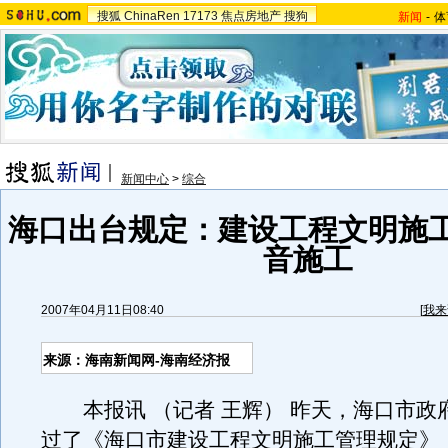
搜狐
ChinaRen
17173
焦点房地产
搜狗
新闻
-
体
新闻中心
>
综合
海口出台规定：建设工程文明施
音施工
2007年04月11日08:40
[
我来
来源：海南新闻网-海南经济报
本报讯 （记者 王辉） 昨天，海口市政
过了《海口市建设工程文明施工管理规定》