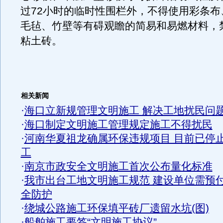
过72小时的临时性围栏外，不得使用彩条布
毛毡、竹壁等有碍观瞻的简易和易燃材料，
粘土砖。
相关新闻
·
海口立新规管理文明施工 解决工地扰民问
·
海口制定文明施工管理规定施工不得扰民
·
河南华夏祖龙确属环保违规项目 目前已停
工
·
南京市政安全文明施工首次公布量化标准
·
我市出台工地文明施工规范 建设单位需预
全防护
·
绕城公路施工环保填平砖厂遗留水坑(图)
·
船舶施工要签“文明施工协议”