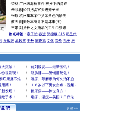
·
荣林
|
广州珠海桥事件:被推下的是谁
·
朱顺忠
|
如何把贪官关进笼子里
·
张原
|
杭州飙车案中父亲角色的缺失
·
蔡天新
|
奥数本身并不是坏事(图)
·
王攀
|
副县长之女施暴的卫生巾疑虑
车底
热点标签：
章子怡
春运
郭德纲
315
明星代
烈
吴敬琏
暴风雪
于丹
陈晓旭
文化
票价
孔子
房
说 吧
更多>>