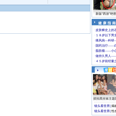
新版“西游”绝
健 康 指 南
抓拍黑丝袜主题
镜头看世界
|
揭
镜头看世界
|
性