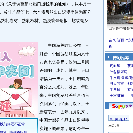
《关于调整钢材出口退税率的通知》，从本月十
、冷轧产品等七十六个税号的出口退税率降为百分
括热轧卷材、热轧板材、热浸镀锌钢板、螺纹钢及
回家途中被卷
言
何智丽
叶永
中国海关昨日公布，三
价
月份，中国贸易顺差为六十
精彩推荐
八点七亿美元，仅为二月顺
差额的二成九。其中，进口
增幅为一成五，出口增幅为
百分之六点九。这是一年以
来，中国贸易顺差单月值首
次回落到百亿美元以下。王
新培表示，去年九月以来，
相 关 说 吧
中国对部分产品出口退税率
王新培
实施下调政策，这对今年一