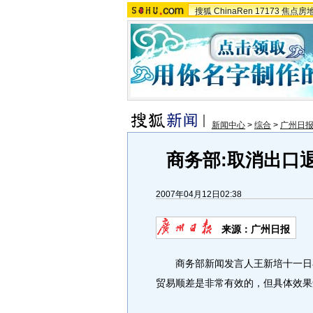
搜狐
ChinaRen
17173
焦点房
新闻中心
>
综合
>
广州日
商务部:取消出口
2007年04月12日02:38
来源：广州日报
商务部新闻发言人王新培十一日在
贸易顺差是非常有效的，但具体效果