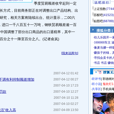
说 吧 排 行
季度贸易顺差收窄起到一定
上证指数
(7744
长方式，目前商务部正在对调整出口产品结构、出
苏醒吧
(41523)
研究，相关方案将陆续出台。统计显示，二00六
贴图吧
(68789)
，进口一千八百五十一万吨，钢铁贸易顺差逾一百
搜狐分类
|
，中国调整了部分出口商品的出口退税率，其中一
百分之十一降至百分之八。(记者俞岚)
[
我来说两句
]
2007-04-12 01:42
·
听评书
|
郭德纲
下调有利抑制顺差增加
2007-04-12 00:27
·
听小说
|
鬼吹灯1
2007-04-10 17:23
·
共享区
|
手机病
罚款
2007-04-10 12:27
2007-04-10 11:28
2007-04-10 02:27
绝活”收入高
2007-04-09 13:50