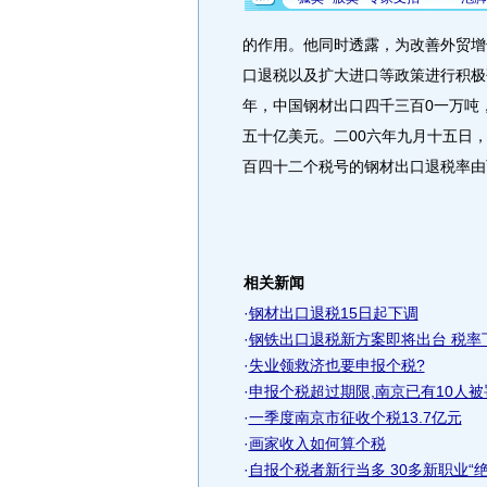
的作用。他同时透露，为改善外贸增
口退税以及扩大进口等政策进行积极
年，中国钢材出口四千三百0一万吨
五十亿美元。二00六年九月十五日
百四十二个税号的钢材出口退税率由
相关新闻
·
钢材出口退税15日起下调
·
钢铁出口退税新方案即将出台 税率
·
失业领救济也要申报个税?
·
申报个税超过期限,南京已有10人被
·
一季度南京市征收个税13.7亿元
·
画家收入如何算个税
·
自报个税者新行当多 30多新职业“