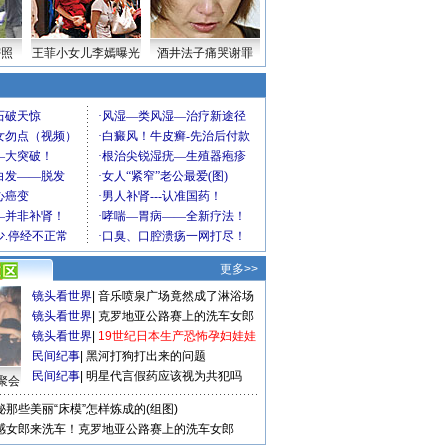
密照
王菲小女儿李嫣曝光
酒井法子痛哭谢罪
更多>>
镜头看世界
|
音乐喷泉广场竟然成了淋浴场
镜头看世界
|
克罗地亚公路赛上的洗车女郎
镜头看世界
|
19世纪日本生产恐怖孕妇娃娃
民间纪事
|
黑河打狗打出来的问题
民间纪事
|
明星代言假药应该视为共犯吗
聚会
秘那些美丽“床模”怎样炼成的(组图)
感女郎来洗车！克罗地亚公路赛上的洗车女郎