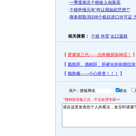
·
一季度南京个税收入创新高
·
个税申报元年“咋让我如此茫然?”
·
商务部取消338个税目进口许可证 
相关搜索：
个税
外贸
出口退税
用户：
匿名
*搜狗拼音输入法，中文处理专家>>