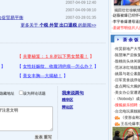
2007-04-09 12:40
2007-04-09 08:10
揭田壮壮徐帆
·
赵薇被爆已经怀
力促贸易平衡
2007-03-28 01:35
·
李宇春爆遭母逼
更多关于
个税 外贸 出口退税
的新闻>>
·
圣诞节明信片八
茶 余 饭
·
何炅获地产大亨
·
陈慧琳产后恢复
·
殷桃街头休闲装
·
范冰冰红地毯
·
姚晨与老公素
·
日军竟拿战俘
·
盘点网坛大腕
我来说两句
·
美女办公室遭
隐藏地址
设为辩论话题
·
《Nobody》
精华区
·
搜狐娱乐招聘
辩论区
·
台北电玩展靓丽S
·
《变形金刚
·
王岳伦爆李