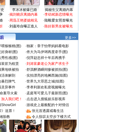
情史
李冰冰被爆已婚
揭秘生父离婚内幕
孕
·
揭刘晓庆离婚内幕
·
李幼斌新恋情曝光
婚
·
周迅王艳婆媳相见
·
陆毅爱女照首曝光
折
·
刘嘉玲自曝正造人
·
陈好新男友被曝光
 后
更多>>
喂猕猴桃(图)
·
独家：章子怡带妈妈看电影
好身材(图)
·
佟大为马伊琍再度牵手(图)
秀性感(图)
·
倪萍赵忠祥十年后再携手
服装皆为租赁
·
刘涛富豪老公为家产求生子
颜乘地铁被拍
·
舒淇醉酒瞬间惨被抓拍(图)
做活体解剖
·
实拍漂亮的地摊西施(组图)
的暴烈脾气
·
世界九大罪恶之城(组图)
遇灵异事件
·
李孝利新欢私密视频曝光
成命案导火索
·
孟庭苇可爱儿子最新照(图)
：加入我们吧！
·
点击进入搜狐娱乐影视库
howGirl
·
游戏史上最般配的十对情侣
2》送票！
·
张元首透露戒毒生活
湘胎教
·
令人惊叹太空步下楼方式