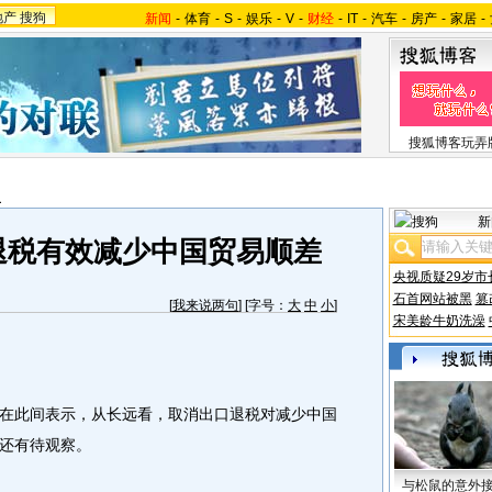
地产
搜狗
新闻
-
体育
-
S
-
娱乐
-
V
-
财经
-
IT
-
汽车
-
房产
-
家居
-
搜狐博客玩弄
报
新
退税有效减少中国贸易顺差
央视质疑29岁市
石首网站被黑
篡
[
我来说两句
] [字号：
大
中
小
]
宋美龄牛奶洗澡
此间表示，从长远看，取消出口退税对减少中国
还有待观察。
与松鼠的意外