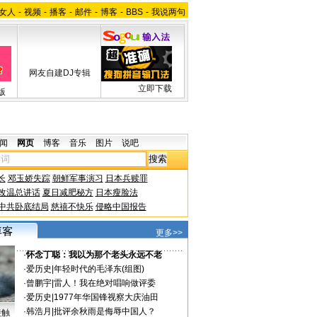
女人
-
视频
-
播客
-
邮件
-
博客
-
BBS
-
我说两句
网友自建DJ专辑
立即下载
版
闻
网页
博客
音乐
图片
说吧
长
邓玉娇失踪
朝鲜军事演习
日本兵赎罪
改温总讲话
夏日减肥秘方
日本瘦脸法
中共卧底结局
慈禧不快乐
侵略中国报告
更多>>
·
怀念丁聪：我以为那个老头永远不老
·
爱历史
|
年轻时代的毛泽东(组图)
·
曾鹏宇
|
雷人！我在绝对唱响做评委
·
爱历史
|
1977年华国锋视察大庆油田
·
韩浩月
|
批评余秋雨是侮辱中国人？
接触