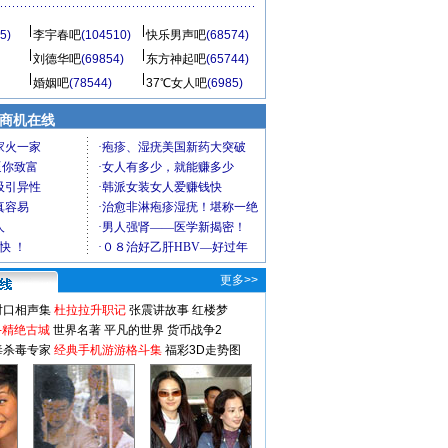
5)
李宇春吧
(104510)
快乐男声吧
(68574)
刘德华吧
(69854)
东方神起吧
(65744)
婚姻吧
(78544)
37℃女人吧
(6985)
商机在线
更多>>
对口相声集
杜拉拉升职记
张震讲故事
红楼梦
-精绝古城
世界名著
平凡的世界
货币战争2
毒杀毒专家
经典手机游游格斗集
福彩3D走势图