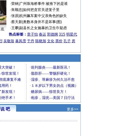
·
荣林
|
广州珠海桥事件:被推下的是谁
·
朱顺忠
|
如何把贪官关进笼子里
·
张原
|
杭州飙车案中父亲角色的缺失
·
蔡天新
|
奥数本身并不是坏事(图)
·
王攀
|
副县长之女施暴的卫生巾疑虑
车底
热点标签：
章子怡
春运
郭德纲
315
明星代
烈
吴敬琏
暴风雪
于丹
陈晓旭
文化
票价
孔子
房
说 吧
更多>>