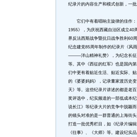
纪录片的内容生产和模式创新，一批
它们中有着唱响主旋律的佳作：为
1955》，为庆祝西藏自治区成立4
界反法西斯战争暨抗日战争胜利60
纪念建党85周年制作的纪录片《风
———洋山精神礼赞》，为纪念长征
等。其中《西征的红军》也是国内第
们中更有着贴近生活、贴近实际、贴
的《婆婆妈妈》，记录董家渡历史变
天》等。这些纪录片讲述的都是老百姓
奖评选中，纪实频道的一部低成本纪
说长江》等纪录大片的竞争中脱颖而
的镜头对准的是一群普通的上海街头
打造一批优秀栏目，如《纪录片编辑
《往事》、《大师》等。建设纪实品