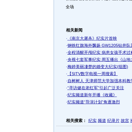
全场
相关新闻
·
《南京大屠杀》纪实片首映
·
钢铁红旗海外飘扬 GW1205钻井
·
全程清醒开颅纪实 病患女孩手术过程
·
央视七套军事纪实:周五播出《山地大
·
梅婷美丽凄楚的婚变大纪实(组图)
·
【SITV数字电视一周搜索】
·
自树树人 天津师范大学加强本科教学
·
“寻访健在老红军”引起广泛关注
·
纪实频道新年开播《收藏》
·
纪实频道“导演计划”角逐激烈
相关搜索：
纪实
频道
纪录片
故宫