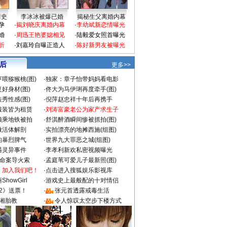
情史
李冰冰被爆已婚
揭秘生父离婚内幕
孕
·
揭刘晓庆离婚内幕
·
李幼斌新恋情曝光
婚
·
周迅王艳婆媳相见
·
陆毅爱女照首曝光
折
·
刘嘉玲自曝正造人
·
陈好新男友被曝光
 后
更多>>
喂猕猴桃(图)
·
独家：章子怡带妈妈看电影
好身材(图)
·
佟大为马伊琍再度牵手(图)
秀性感(图)
·
倪萍赵忠祥十年后再携手
服装皆为租赁
·
刘涛富豪老公为家产求生子
颜乘地铁被拍
·
舒淇醉酒瞬间惨被抓拍(图)
做活体解剖
·
实拍漂亮的地摊西施(组图)
的暴烈脾气
·
世界九大罪恶之城(组图)
遇灵异事件
·
李孝利新欢私密视频曝光
成命案导火索
·
孟庭苇可爱儿子最新照(图)
：加入我们吧！
·
点击进入搜狐娱乐影视库
howGirl
·
游戏史上最般配的十对情侣
2》送票！
·
张元首透露戒毒生活
湘胎教
·
令人惊叹太空步下楼方式