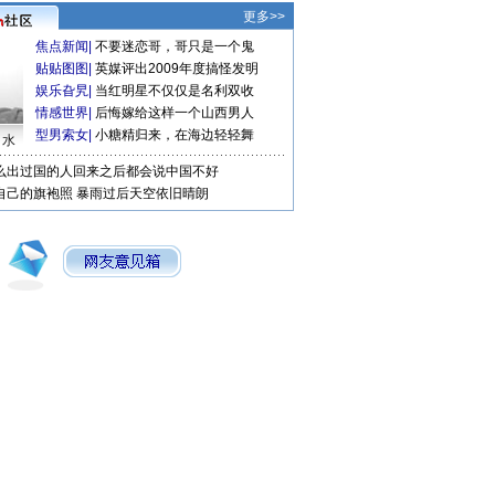
更多>>
焦点新闻
|
不要迷恋哥，哥只是一个鬼
贴贴图图
|
英媒评出2009年度搞怪发明
娱乐旮旯
|
当红明星不仅仅是名利双收
情感世界
|
后悔嫁给这样一个山西男人
型男索女
|
小糖精归来，在海边轻轻舞
口水
么出过国的人回来之后都会说中国不好
自己的旗袍照
暴雨过后天空依旧晴朗