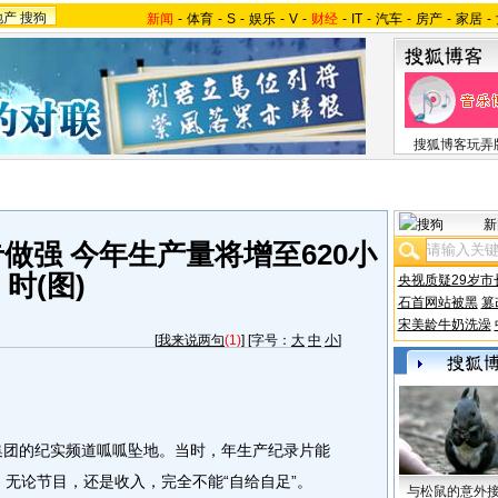
地产
搜狗
新闻
-
体育
-
S
-
娱乐
-
V
-
财经
-
IT
-
汽车
-
房产
-
家居
-
搜狐博客玩弄
新
做强 今年生产量将增至620小
时(图)
央视质疑29岁市
石首网站被黑
篡
宋美龄牛奶洗澡
[
我来说两句
(1)
] [字号：
大
中
小
]
集团的纪实频道呱呱坠地。当时，年生产纪录片能
元。无论节目，还是收入，完全不能“自给自足”。
与松鼠的意外