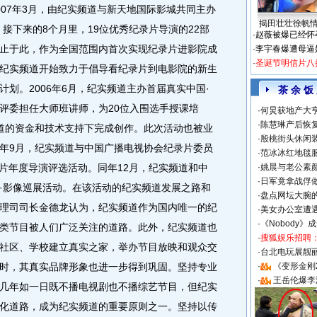
007年3月，由纪实频道与新天地国际影城共同主办
揭田壮壮徐帆
接下来的8个月里，19位优秀纪录片导演的22部
·
赵薇被爆已经怀
止于此，作为全国范围内首次实现纪录片进影院成
·
李宇春爆遭母逼
·
圣诞节明信片八
纪实频道开始致力于倡导看纪录片到电影院的新生
划。2006年6月，纪实频道主办首届真实中国·
茶 余 饭
评委担任大师班讲师，为20位入围选手授课培
·
何炅获地产大亨
·
陈慧琳产后恢复
道的资金和技术支持下完成创作。此次活动也被业
·
殷桃街头休闲装
年9月，纪实频道与中国广播电视协会纪录片委员
·
范冰冰红地毯
纪录片年度导演评选活动。同年12月，纪实频道和中
·
姚晨与老公素
·
日军竟拿战俘
·影像巡展活动。在该活动的纪实频道发展之路和
·
盘点网坛大腕
理司司长金德龙认为，纪实频道作为国内唯一的纪
·
美女办公室遭
·
《Nobody》
类节目被人们广泛关注的道路。此外，纪实频道也
·
搜狐娱乐招聘
社区、学校建立真实之家，举办节目放映和观众交
·
台北电玩展靓丽S
时，其真实品牌形象也进一步得到巩固。坚持专业
·
《变形金刚
·
王岳伦爆李
几年如一日既不播电视剧也不播综艺节目，但纪实
化道路，成为纪实频道的重要原则之一。坚持以传