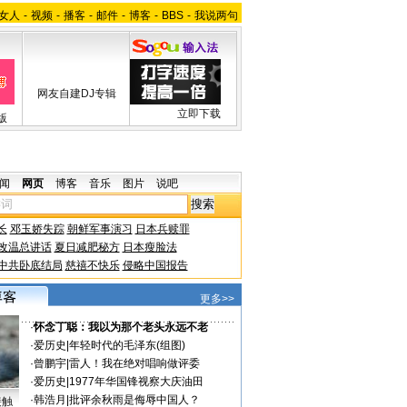
女人
-
视频
-
播客
-
邮件
-
博客
-
BBS
-
我说两句
网友自建DJ专辑
立即下载
版
闻
网页
博客
音乐
图片
说吧
长
邓玉娇失踪
朝鲜军事演习
日本兵赎罪
改温总讲话
夏日减肥秘方
日本瘦脸法
中共卧底结局
慈禧不快乐
侵略中国报告
更多>>
·
怀念丁聪：我以为那个老头永远不老
·
爱历史
|
年轻时代的毛泽东(组图)
·
曾鹏宇
|
雷人！我在绝对唱响做评委
·
爱历史
|
1977年华国锋视察大庆油田
·
韩浩月
|
批评余秋雨是侮辱中国人？
接触