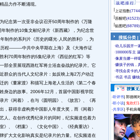
说 吧 排 行
精品力作不断涌现。
上证指数
(7744
苏醒吧
(41523)
纪念第一次亚非会议召开50周年制作的《万隆
贴图吧
(68789)
0周年制作的10集文献纪录片《新西藏》，为纪念世
搜狐分类
|
周年制作的系列片《历史的曙光·人民的胜利》，为
雨历程———中共中央早期在上海》及《大海作证
胜利70周年制作的5集纪录片《西征的红军》等
一部全景展现西路红军将士浴血奋战的纪录片。它
近群众的当代人文纪录片：如反映上海2万户动迁
迁的《董家渡》和描写上海老人生活的《第二个春
身边的故事。2006年12月，首届中国影视学院
·
听评书
|
郭德纲
录片《闲着》，在与《圆明园》、《故宫》、《再
·
听小说
|
鬼吹灯1
出，获得非虚构类中国影人年度大奖，而《闲着》
·
共享区
|
手机病
艺人。在创作优秀纪录片的同时，纪实频道也着力
室》、《档案》、《文化中国》、《经典重访》、
牌扩大文化影响真实是纪录片的力量。纪实频道在