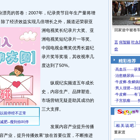
亮的答卷：2007年，纪录类节目年生产量将增
。
除了经济效益实现几倍增长之外，频道还荣获亚
洲电视奖长纪录片大奖、亚
回家途中被卷
洲电视奖短纪录片一等奖、
言
何智丽
叶永
中国电视金鹰奖优秀长篇纪
价
录片奖等奖项，其收视率几
精彩推荐
度达到了50%。
纵观纪实频道五年成长
史，内容生产、品牌塑造、
市场营销无疑是助其成功的
三大支撑。
相 关 说 吧
发展内容产业提升传播
董家渡
内容产业，提升传播效果”放在首要位置，不断推进