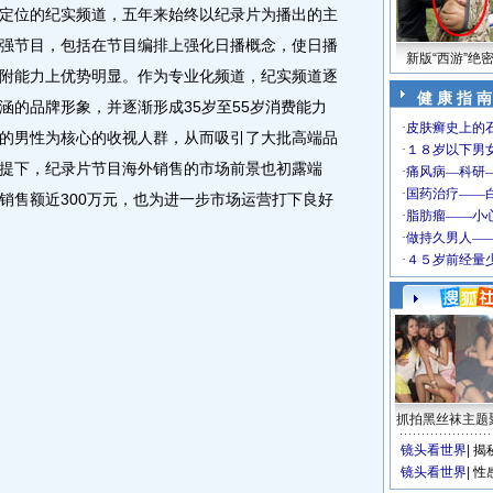
定位的纪实频道，五年来始终以纪录片为播出的主
强节目，包括在节目编排上强化日播概念，使日播
新版“西游”绝
附能力上优势明显。作为专业化频道，纪实频道逐
健 康 指 南
涵的品牌形象，并逐渐形成35岁至55岁消费能力
的男性为核心的收视人群，从而吸引了大批高端品
提下，纪录片节目海外销售的市场前景也初露端
销售额近300万元，也为进一步市场运营打下良好
抓拍黑丝袜主题
镜头看世界
|
揭
镜头看世界
|
性