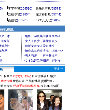
5)
李宇春吧
(104510)
快乐男声吧
(68574)
刘德华吧
(69854)
东方神起吧
(65744)
婚姻吧
(78544)
37℃女人吧
(6985)
商机在线
更多>>
对口相声集
杜拉拉升职记
张震讲故事
红楼梦
-精绝古城
世界名著
平凡的世界
货币战争2
毒杀毒专家
经典手机游游格斗集
福彩3D走势图