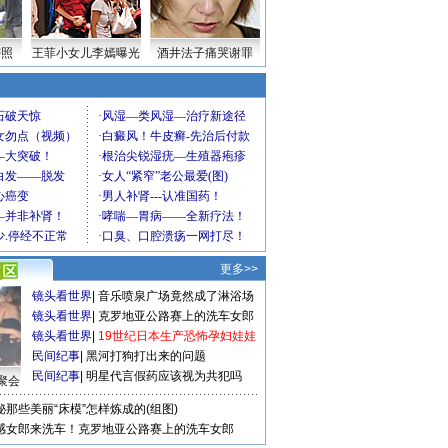
密照
王菲小女儿李嫣曝光
酒井法子痛哭谢罪
更多>>
镜头看世界
|
音乐喷泉广场竟然成了淋浴场
镜头看世界
|
克罗地亚公路赛上的洗车女郎
镜头看世界
|
19世纪日本生产恐怖孕妇娃娃
民间纪事
|
黑河打狗打出来的问题
民间纪事
|
明星代言假药应该视为共犯吗
聚会
秘那些美丽“床模”怎样炼成的(组图)
感女郎来洗车！克罗地亚公路赛上的洗车女郎