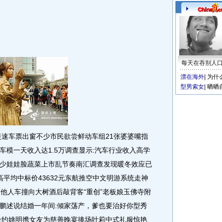
每天在吞别人
漂在海外
|
为什
型男索女
|
晒晒
速车票出窗不少市民欲尝鲜动车组21张婆婆嘴指
模一天收入达1.5万调查显示:汽车行业收入高学
少娃娃脸蔬菜上市乱节奏南汇调查发现暖冬效应已
平均中标价43632元东航推空中文明游系统走神
驾他人车撞向大树酒后敲背客“重创”老板娘玉佛寺附
鹏述说结婚一年间:倾家荡产，爹也要治好你型秀
合约姚明携女友为慈善晚宴捧场叶莉中式礼服惊艳