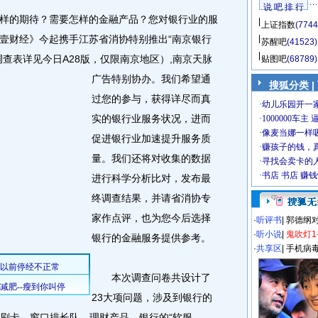
说 吧 排 行
的期待？需要怎样的金融产品？您对银行业的服
上证指数
(7744
壹财经》今起携手江苏省消协特别推出“南京银行
苏醒吧
(41523)
查表详见今日A28版，仅限南京地区）,南京天脉
贴图吧
(68789)
广告特别协办。
我们希望通
搜狐分类
|
过您的参与，获得详尽而真
实的银行业服务状况，进而
促进银行业加速提升服务质
量。我们还将对收集的数据
进行科学分析比对，发布最
终调查结果，并请省消协专
家作点评，也为您今后选择
·
听评书
|
郭德纲
·
听小说
|
鬼吹灯1
银行的金融服务提供参考。
·
共享区
|
手机病
本次调查问卷共设计了
23大项问题，涉及到银行的
M刷卡、窗口排长队、理财产品、银行的“软服