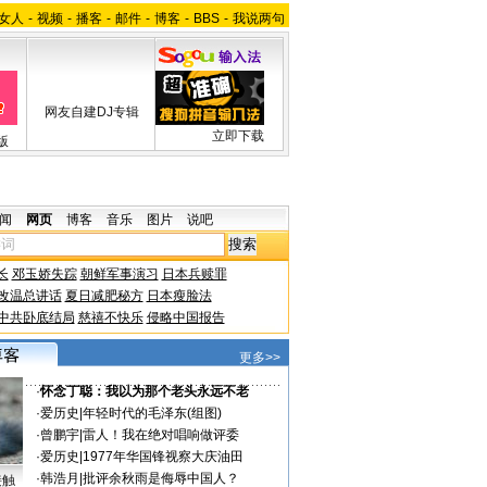
女人
-
视频
-
播客
-
邮件
-
博客
-
BBS
-
我说两句
网友自建DJ专辑
立即下载
版
闻
网页
博客
音乐
图片
说吧
长
邓玉娇失踪
朝鲜军事演习
日本兵赎罪
改温总讲话
夏日减肥秘方
日本瘦脸法
中共卧底结局
慈禧不快乐
侵略中国报告
更多>>
·
怀念丁聪：我以为那个老头永远不老
·
爱历史
|
年轻时代的毛泽东(组图)
·
曾鹏宇
|
雷人！我在绝对唱响做评委
·
爱历史
|
1977年华国锋视察大庆油田
·
韩浩月
|
批评余秋雨是侮辱中国人？
接触