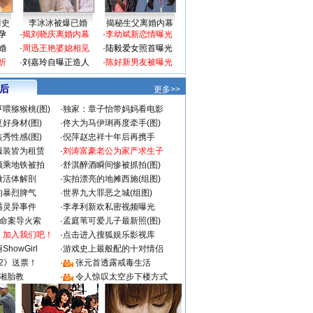
情史
李冰冰被爆已婚
揭秘生父离婚内幕
孕
·
揭刘晓庆离婚内幕
·
李幼斌新恋情曝光
婚
·
周迅王艳婆媳相见
·
陆毅爱女照首曝光
折
·
刘嘉玲自曝正造人
·
陈好新男友被曝光
 后
更多>>
喂猕猴桃(图)
·
独家：章子怡带妈妈看电影
好身材(图)
·
佟大为马伊琍再度牵手(图)
秀性感(图)
·
倪萍赵忠祥十年后再携手
服装皆为租赁
·
刘涛富豪老公为家产求生子
颜乘地铁被拍
·
舒淇醉酒瞬间惨被抓拍(图)
做活体解剖
·
实拍漂亮的地摊西施(组图)
的暴烈脾气
·
世界九大罪恶之城(组图)
遇灵异事件
·
李孝利新欢私密视频曝光
成命案导火索
·
孟庭苇可爱儿子最新照(图)
：加入我们吧！
·
点击进入搜狐娱乐影视库
howGirl
·
游戏史上最般配的十对情侣
2》送票！
·
张元首透露戒毒生活
湘胎教
·
令人惊叹太空步下楼方式