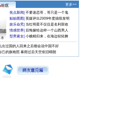
更多>>
焦点新闻
|
不要迷恋哥，哥只是一个鬼
贴贴图图
|
英媒评出2009年度搞怪发明
娱乐旮旯
|
当红明星不仅仅是名利双收
情感世界
|
后悔嫁给这样一个山西男人
型男索女
|
小糖精归来，在海边轻轻舞
口水
么出过国的人回来之后都会说中国不好
自己的旗袍照
暴雨过后天空依旧晴朗