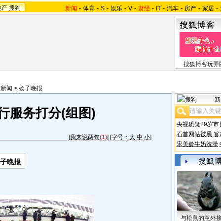
地产
搜狗
新闻
-
体育
-
S
-
娱乐
-
V
-
财经
-
IT
-
汽车
-
房产
-
家居
-
搜狐博客玩弄
苏新闻
>
扬子晚报
新
行服务打分(组图)
央视质疑29岁市
石首网站被黑
篡
[
我来说两句
(1)
] [字号：
大
中
小
]
宋美龄牛奶洗澡
扬子晚报
与松鼠的意外