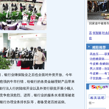
回家途中被卷
言
何智丽
叶永
价
精彩推荐
期，银行业继保险业之后也全面对外资开放。今年
愈强的牛市行情，给银行的各类金融理财产品带来
资银行法人行的陆续开业以及外资行获批开展小额人
竞争愈演愈烈。进而，银行业的服务水准逐渐被老
相 关 说 吧
银行办理业务排长队等，都备受老百姓诟病。
任一