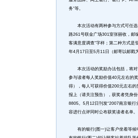
务”等。
本次活动有两种参与方式可任选。
路261号联金广场301室张丽收，邮编
客满意度调查”字样；第二种方式是登
年4月17日至5月11日（邮寄以邮戳
本次活动的奖励办法包括，将对前
参与读者每人奖励价值40元左右的
得），每人可获得价值200元左右
报上（请关注预告），获奖者凭身份证领
8805。5月12日刊发“2007南
容进行点评同时公布获奖读者名单。
有的银行(图一)让客户坐着等候
有的银行(图二)却让顾客站着排队