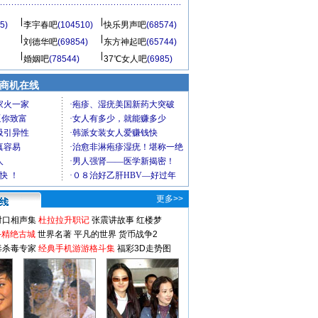
5)
李宇春吧
(104510)
快乐男声吧
(68574)
刘德华吧
(69854)
东方神起吧
(65744)
婚姻吧
(78544)
37℃女人吧
(6985)
商机在线
更多>>
对口相声集
杜拉拉升职记
张震讲故事
红楼梦
-精绝古城
世界名著
平凡的世界
货币战争2
毒杀毒专家
经典手机游游格斗集
福彩3D走势图