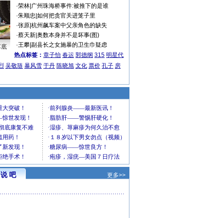
·
荣林
|
广州珠海桥事件:被推下的是谁
·
朱顺忠
|
如何把贪官关进笼子里
·
张原
|
杭州飙车案中父亲角色的缺失
·
蔡天新
|
奥数本身并不是坏事(图)
·
王攀
|
副县长之女施暴的卫生巾疑虑
车底
热点标签：
章子怡
春运
郭德纲
315
明星代
烈
吴敬琏
暴风雪
于丹
陈晓旭
文化
票价
孔子
房
说 吧
更多>>