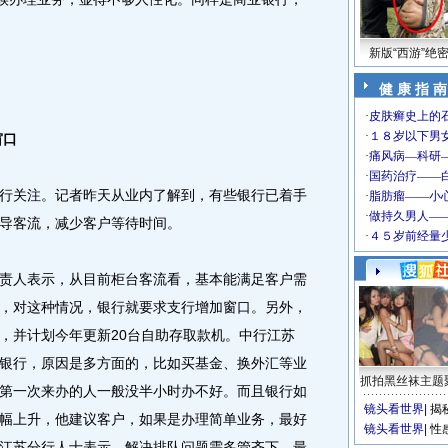
新版“西游”绝
健 康 指 南
窗口
关注。记者昨天从业内了解到，有些银行已着手
导客流，减少客户等待时间。
人表示，从目前柜台客流看，基本能满足客户需
，对这种情况，银行就要求支行增加窗口。另外，
，并计划今年更新20台自助存取款机。中行江苏
银行，原因是多方面的，比如买基金、换外汇等业
抓拍黑丝袜主题
第一次来办的人一般没半小时办不好。而且银行如
镜头看世界
|
揭
幅上升，他建议客户，如果是办理简单业务，最好
镜头看世界
|
性
江苏分行人士表示，解决排队问题需多管齐下，最