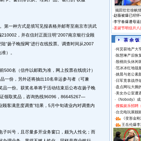
揭田壮壮徐帆
·
赵薇被爆已经怀
·
李宇春爆遭母逼
第一种方式是填写见报表格并邮寄至南京市洪武
·
圣诞节明信片八
210002，并在信封正面注明“2007南京银行业顾
茶 余 饭
陆“扬子晚报网”进行在线投票。调查时间从2007
·
何炅获地产大亨
为准）。
·
陈慧琳产后恢复
·
殷桃街头休闲装
·
范冰冰红地毯
500名（信件以邮戳为准，网上投票在线统计）
·
姚晨与老公素
奖品一份，另外还将抽出10名幸运参与者（可兼
·
日军竟拿战俘
·
盘点网坛大腕
的奖品一份。获奖名单将于活动结束后公布在扬子晚
·
美女办公室遭
取奖品，咨询热线96096，86645267—
·
《Nobody》
京银行业顾客满意度调查”结果，5月中旬请业内对调查内
·
搜狐娱乐招聘
·
台北电玩展靓丽S
·
《变形金刚
·
王岳伦爆李
电子叫号，且尽量多开业务窗口，颇为人性化；而
等候办理业务，显得不够人性化。同样是商业银行，