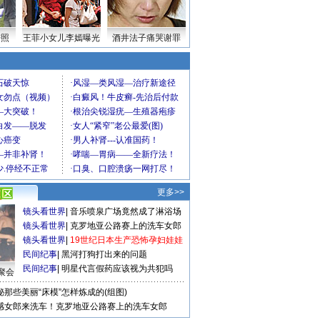
密照
王菲小女儿李嫣曝光
酒井法子痛哭谢罪
更多>>
镜头看世界
|
音乐喷泉广场竟然成了淋浴场
镜头看世界
|
克罗地亚公路赛上的洗车女郎
镜头看世界
|
19世纪日本生产恐怖孕妇娃娃
民间纪事
|
黑河打狗打出来的问题
民间纪事
|
明星代言假药应该视为共犯吗
聚会
秘那些美丽“床模”怎样炼成的(组图)
感女郎来洗车！克罗地亚公路赛上的洗车女郎