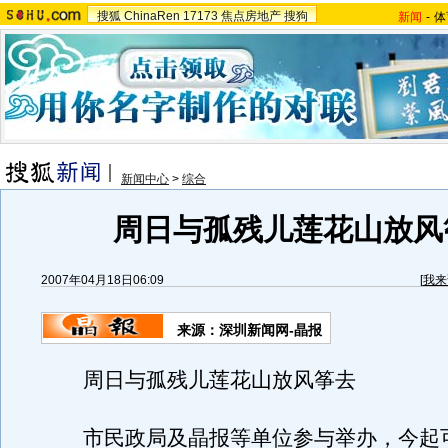
搜狐
ChinaRen
17173
焦点房地产
搜狗
新闻
-
体
新闻中心
>
综合
周日与孤残儿莲花山放风
2007年04月18日06:09
[
我来
来源：深圳新闻网-晶报
周日与孤残儿莲花山放风筝去
市民政局及晶报等单位参与举办，今起