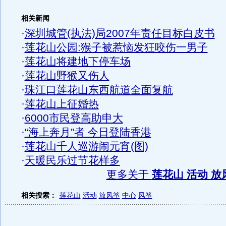
相关新闻
·
深圳城管(执法)局2007年责任目标白皮书
·
莲花山公园:猴子被惹恼发狂咬伤一男子
·
莲花山将建地下停车场
·
莲花山野猴又伤人
·
珠江口莲花山东西航道全面复航
·
莲花山上征婚热
·
6000市民登高助申大
·
“海上奔月”者 今日登陆香港
·
莲花山千人巡游闹元宵(图)
·
天暖民乐过节花样多
更多关于
莲花山 活动 放
相关搜索：
莲花山
活动
放风筝
中心
风筝