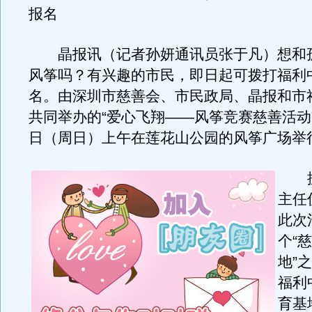
报名
晶报讯（记者孙妍通讯员张于凡）想和
风筝吗？有兴趣的市民，即日起可拨打福利
名。由深圳市慈善会、市民政局、晶报和市
共同举办的“爱心飞翔——风筝竞赛慈善活动”
日（周日）上午在莲花山公园的风筝广场举
据
主任
此次
个“
地”
福利
育基