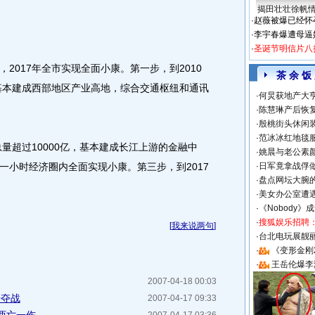
揭田壮壮徐帆
·
赵薇被爆已经怀
·
李宇春爆遭母逼
·
圣诞节明信片八
017年全市实现全面小康。第一步，到2010
茶 余 饭
，基本建成西部地区产业高地，综合交通枢纽和通讯
·
何炅获地产大亨
·
陈慧琳产后恢复
·
殷桃街头休闲装
·
范冰冰红地毯
量超过10000亿，基本建成长江上游的金融中
·
姚晨与老公素
一小时经济圈内全面实现小康。第三步，到2017
·
日军竟拿战俘
·
盘点网坛大腕
·
美女办公室遭
·
《Nobody》
·
搜狐娱乐招聘
[
我来说两句
]
·
台北电玩展靓丽S
·
《变形金刚
·
王岳伦爆李
2007-04-18 00:03
争夺战
2007-04-17 09:33