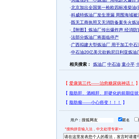
·
兴隆境内一小炼油厂用电起火爆炸 
·
北京加出全国第一枪欧四标准柴油(
·
科威特炼油厂发生泄漏 周围海域被
·
既无工商执照又无消防备案失火炼油
·
【附图】炼油厂传出爆炸声 经消防官
·
法部分炼油厂将面临停产
·
广西拟建大型炼油厂 用于加工中石
·
中石油20亿美元欲购尼日利亚炼油
相关搜索：
炼油厂
中石油
童小平
用户：
匿名
*搜狗拼音输入法，中文处理专家>>