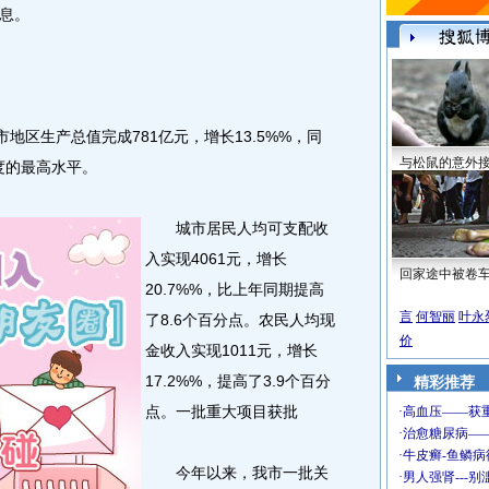
息。
区生产总值完成781亿元，增长13.5%%，同
与松鼠的意外
度的最高水平。
城市居民人均可支配收
入实现4061元，增长
回家途中被卷
20.7%%，比上年同期提高
言
何智丽
叶永
了8.6个百分点。农民人均现
价
金收入实现1011元，增长
17.2%%，提高了3.9个百分
精彩推荐
点。一批重大项目获批
今年以来，我市一批关