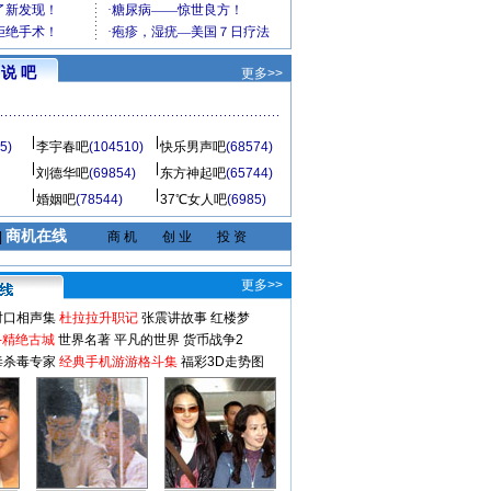
说 吧
更多>>
5)
李宇春吧
(104510)
快乐男声吧
(68574)
刘德华吧
(69854)
东方神起吧
(65744)
婚姻吧
(78544)
37℃女人吧
(6985)
商机在线
|
商 机
创 业
投 资
更多>>
对口相声集
杜拉拉升职记
张震讲故事
红楼梦
-精绝古城
世界名著
平凡的世界
货币战争2
毒杀毒专家
经典手机游游格斗集
福彩3D走势图