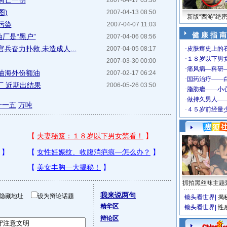
两亡一伤
2007-04-17 03:36
图)
2007-04-13 08:50
新版“西游”绝
污染
2007-04-07 11:03
健 康 指 南
厂是“黑户”
2007-04-06 08:56
兵奋力扑救,未造成人...
2007-04-05 08:17
2007-03-30 00:00
油海外份额油
2007-02-17 06:24
厂 近期出结果
2006-05-26 03:50
十一五
万吨
抓拍黑丝袜主题
我来说两句
隐藏地址
设为辩论话题
镜头看世界
|
揭
精华区
镜头看世界
|
性
辩论区