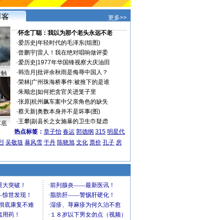
更多>>
·
怀念丁聪：我以为那个老头永远不老
·
爱历史
|
年轻时代的毛泽东(组图)
·
曾鹏宇
|
雷人！我在绝对唱响做评委
·
爱历史
|
1977年华国锋视察大庆油田
·
韩浩月
|
批评余秋雨是侮辱中国人？
接触
·
荣林
|
广州珠海桥事件:被推下的是谁
·
朱顺忠
|
如何把贪官关进笼子里
·
张原
|
杭州飙车案中父亲角色的缺失
·
蔡天新
|
奥数本身并不是坏事(图)
·
王攀
|
副县长之女施暴的卫生巾疑虑
车底
热点标签：
章子怡
春运
郭德纲
315
明星代
烈
吴敬琏
暴风雪
于丹
陈晓旭
文化
票价
孔子
房