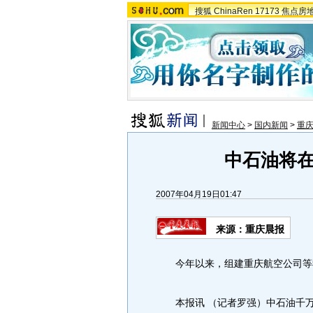
搜狐
ChinaRen
17173
焦点房
新闻中心
>
国内新闻
>
重
中石油将
2007年04月19日01:47
来源：重庆晨报
今年以来，组建重庆航空公司等我
本报讯 （记者罗强）中石油千万