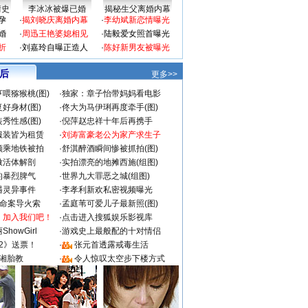
情史
李冰冰被爆已婚
揭秘生父离婚内幕
孕
·
揭刘晓庆离婚内幕
·
李幼斌新恋情曝光
婚
·
周迅王艳婆媳相见
·
陆毅爱女照首曝光
折
·
刘嘉玲自曝正造人
·
陈好新男友被曝光
 后
更多>>
喂猕猴桃(图)
·
独家：章子怡带妈妈看电影
好身材(图)
·
佟大为马伊琍再度牵手(图)
秀性感(图)
·
倪萍赵忠祥十年后再携手
服装皆为租赁
·
刘涛富豪老公为家产求生子
颜乘地铁被拍
·
舒淇醉酒瞬间惨被抓拍(图)
做活体解剖
·
实拍漂亮的地摊西施(组图)
的暴烈脾气
·
世界九大罪恶之城(组图)
遇灵异事件
·
李孝利新欢私密视频曝光
成命案导火索
·
孟庭苇可爱儿子最新照(图)
：加入我们吧！
·
点击进入搜狐娱乐影视库
howGirl
·
游戏史上最般配的十对情侣
2》送票！
·
张元首透露戒毒生活
湘胎教
·
令人惊叹太空步下楼方式