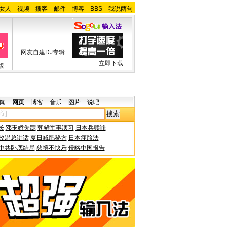
女人
-
视频
-
播客
-
邮件
-
博客
-
BBS
-
我说两句
网友自建DJ专辑
立即下载
版
闻
网页
博客
音乐
图片
说吧
长
邓玉娇失踪
朝鲜军事演习
日本兵赎罪
改温总讲话
夏日减肥秘方
日本瘦脸法
中共卧底结局
慈禧不快乐
侵略中国报告