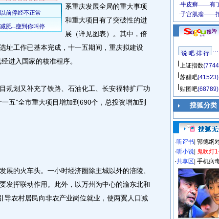
系重庆发展全局的重大事项
和重大项目有了突破性的进
展（详见图表）。其中，倍
选址工作已基本完成，十一五期间，重庆拟建设
说 吧 排 行
已经进入国家的核准程序。
上证指数
(7744
苏醒吧
(41523)
规划又补充了铁路、石油化工、长安福特扩厂功
贴图吧
(68789)
一五”全市重大项目增加到690个，总投资增加到
搜狐分类
·
听评书
|
郭德纲
·
听小说
|
鬼吹灯1
·
共享区
|
手机病
展的火车头。一小时经济圈除主城以外的涪陵、
要发挥联动作用。此外，以万州为中心的渝东北和
要引导农村居民向非农产业岗位就业，使两翼人口减