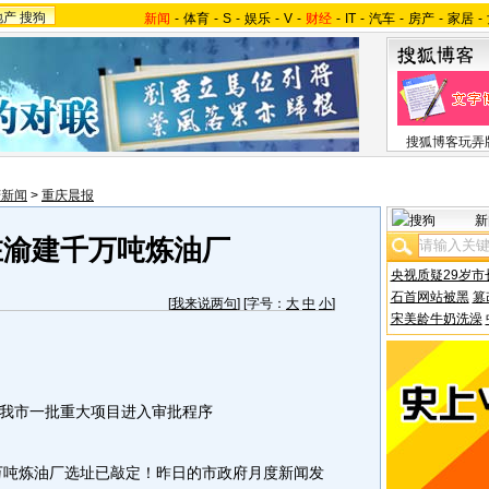
地产
搜狗
新闻
-
体育
-
S
-
娱乐
-
V
-
财经
-
IT
-
汽车
-
房产
-
家居
-
搜狐博客玩弄
庆新闻
>
重庆晨报
新
在渝建千万吨炼油厂
央视质疑29岁市
石首网站被黑
篡
[
我来说两句
] [字号：
大
中
小
]
宋美龄牛奶洗澡
市一批重大项目进入审批程序
吨炼油厂选址已敲定！昨日的市政府月度新闻发