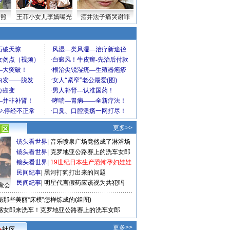
密照
王菲小女儿李嫣曝光
酒井法子痛哭谢罪
更多>>
镜头看世界
|
音乐喷泉广场竟然成了淋浴场
镜头看世界
|
克罗地亚公路赛上的洗车女郎
镜头看世界
|
19世纪日本生产恐怖孕妇娃娃
民间纪事
|
黑河打狗打出来的问题
民间纪事
|
明星代言假药应该视为共犯吗
聚会
秘那些美丽“床模”怎样炼成的(组图)
感女郎来洗车！克罗地亚公路赛上的洗车女郎
更多>>