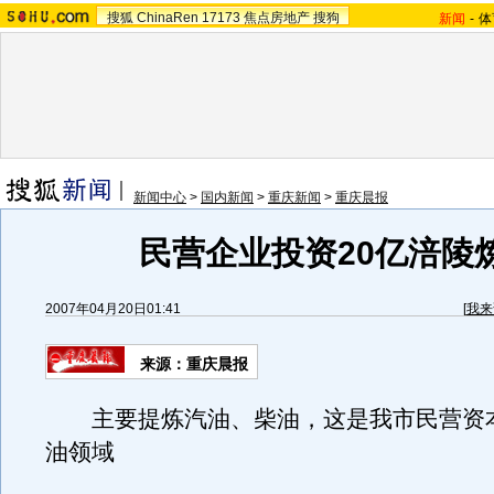
搜狐
ChinaRen
17173
焦点房地产
搜狗
新闻
-
体
新闻中心
>
国内新闻
>
重庆新闻
>
重庆晨报
民营企业投资20亿涪陵
2007年04月20日01:41
[
我来
来源：重庆晨报
主要提炼汽油、柴油，这是我市民营资
油领域