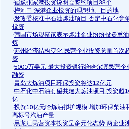
·
宿豫张家港投资说明会签约项目38个
·
梅河口:深港企业投资的理想地、目的地
·
发改委核准中石油炼油项目 否定中石化竞
投资
·
韩国市场观察家表示炼油企业纷纷投资重油
炼
·
苏州经济结构变化 民营企业投资总量首次
资
·
5000万美元 最大投资银行给哈尔滨民营企
融资
·
青岛大炼油项目环保投资将达12亿元
·
中石化中石油有望共建大炼油项目 投资超1
亿
·
投资10亿元哈炼油拟扩规模 增加环保柴油
高标号汽油产量
·
黑龙江民营资本投资呈多元化态势 两企业