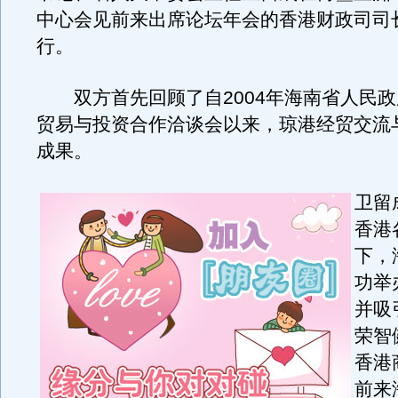
中心会见前来出席论坛年会的香港财政司司
行。
双方首先回顾了自2004年海南省人民政
贸易与投资合作洽谈会以来，琼港经贸交流
成果。
卫留
香港
下，
功举
并吸
荣智
香港
前来