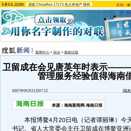
搜狐
ChinaRen
17173
焦点房地产
搜狗
新闻
-
体
新闻中心
>
综合
>
海南日报
卫留成在会见唐英年时表示——
管理服务经验值得海南
2007年04月21日07:12
[
我来
来源：海南新闻网-海南日报
本报博鳌4月20日电（记者谭丽琳）今
书记、省人大常委会主任卫留成在博鳌亚洲