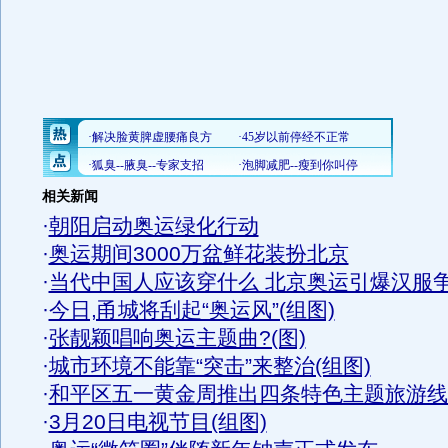
相关新闻
·
朝阳启动奥运绿化行动
·
奥运期间3000万盆鲜花装扮北京
·
当代中国人应该穿什么 北京奥运引爆汉服
·
今日,甬城将刮起“奥运风”(组图)
·
张靓颖唱响奥运主题曲?(图)
·
城市环境不能靠“突击”来整治(组图)
·
和平区五一黄金周推出四条特色主题旅游线
·
3月20日电视节目(组图)