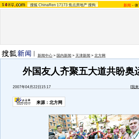
搜狐
ChinaRen
17173
焦点房地产
搜狗
新闻
-
体
新闻中心
>
国内新闻
>
天津新闻
>
北方网
外国友人齐聚五大道共盼奥运
2007年04月22日15:17
[
我来
来源：北方网