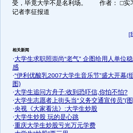
受，毕竟大学不是名利场。 作者： □实习
记者李征报道
[
相关新闻
·
大学生求职照崇尚“老气” 企图给用人单位
感
·
“伊利优酸乳2007大学生音乐节”盛大开幕(
图)
·
大学生追问方舟子:收到恐吓信,你怕不怕?
·
大学生志愿者上街头当“义务交通宣传员”(图
·
央视《大家看法》:大学生炒股
·
大学生炒股 玩的是心跳
·
重庆大学生炒股亏光万元学费