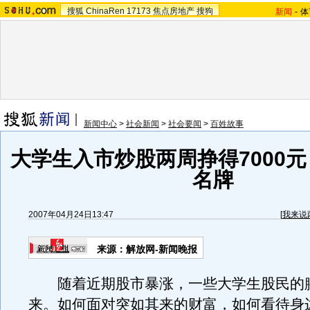
搜狐
ChinaRen
17173
焦点房地产
搜狗
新闻
-
体
新闻中心
>
社会新闻
>
社会要闻
>
百姓故事
大学生入市炒股两周挣得7000元
名牌
2007年04月24日13:47
[
我来说
来源：解放网-新闻晚报
随着近期股市暴涨，一些大学生股民的
来。如何面对突如其来的财富，如何看待身