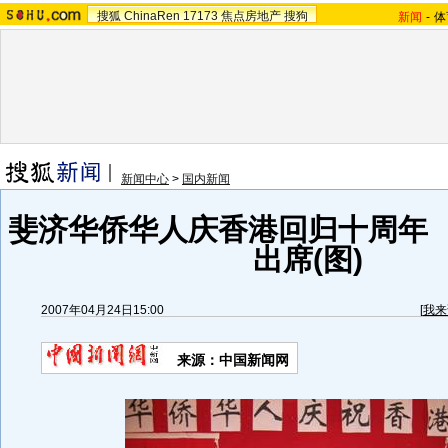
搜狐
ChinaRen
17173
焦点房地产
搜狗
新闻
-
体
新闻中心
>
国内新闻
斐济华侨华人庆香港回归十周年
出席(图)
2007年04月24日15:00
[
我来
来源：中国新闻网