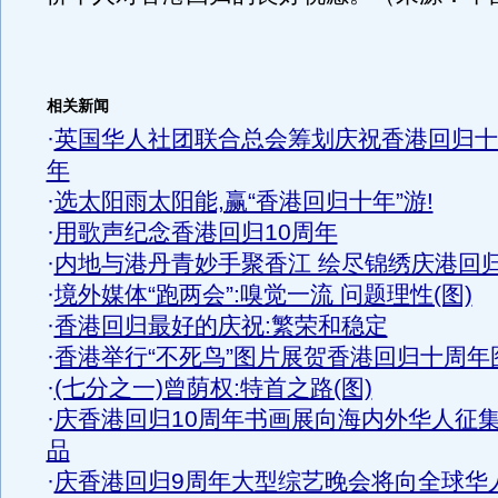
相关新闻
·
英国华人社团联合总会筹划庆祝香港回归十
年
·
选太阳雨太阳能,赢“香港回归十年”游!
·
用歌声纪念香港回归10周年
·
内地与港丹青妙手聚香江 绘尽锦绣庆港回
·
境外媒体“跑两会”:嗅觉一流 问题理性(图)
·
香港回归最好的庆祝:繁荣和稳定
·
香港举行“不死鸟”图片展贺香港回归十周年
·
(七分之一)曾荫权:特首之路(图)
·
庆香港回归10周年书画展向海内外华人征
品
·
庆香港回归9周年大型综艺晚会将向全球华