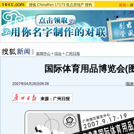
搜狐
ChinaRen
17173
焦点房地产
搜狗
新闻
-
体
新闻中心
>
综合
>
广州日报
国际体育用品博览会(图
2007年04月26日06:06
[
我来
来源：广州日报